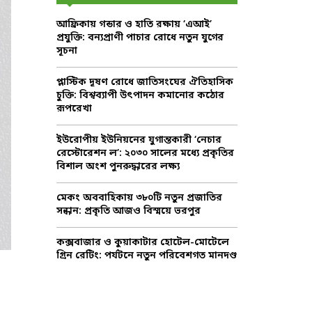
f
A
আফ্রিকায় গন্ডার ও হাতি রক্ষায় ‘এআই’
o
প্রযুক্তি: বন্যপ্রাণী পাচার রোধে নতুন যুগের
r
R
সূচনা
:
C
প্লাস্টিক দূষণ রোধে জাতিসংঘের ঐতিহাসিক
চুক্তি: বিশ্বব্যাপী উৎপাদন কমানোর কঠোর
H
রূপরেখা
ইউরোপীয় ইউনিয়নের যুগান্তকারী ‘নেচার
রেস্টোরেশন ল’: ২০৩০ সালের মধ্যে প্রকৃতির
বিশাল অংশ পুনরুদ্ধারের লক্ষ্য
মেকং অববাহিকায় ৩৮০টি নতুন প্রজাতির
সন্ধান: প্রকৃতি আজও বিস্ময়ে ভরপুর
কক্সবাজার ও কুয়াকাটার হোটেল-মোটেলে
গ্রিন রেটিং: পর্যটনে নতুন পরিবেশগত মানদণ্ড