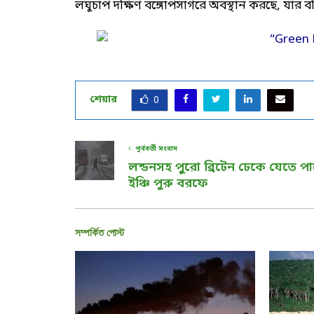
লঘুচাপ দক্ষিণ বঙ্গোপসাগরে অবস্থান করছে, যার বর্ধি
শেয়ার
0
পূর্ববর্তী সংবাদ
লন্ডনসহ পুুরো ব্রিটেন ঢেকে যেতে প
ইঞ্চি পুরু বরফে
সম্পর্কিত পোস্ট