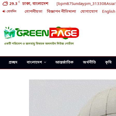
C
29.3
ঢাকা, বাংলাদেশ
[bpm87Sundaypm_313308Asia/Dha
গোপনীয়তা
বিজ্ঞাপন নীতিমালা
যোগাযোগ
English
যোগদিন
একটি পরিবেশ ও জলবায়ু বিষয়ক অনলাইন নিউজ পোর্টাল
প্রচ্ছদ
বাংলাদেশ
আন্তর্জাতিক
অর্থনীতি
কৃষি