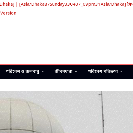
ka] | [Asia/Dhaka87Sunday330407_09pm31Asia/Dhaka] খ্রিস্ট
 Version
পরিবেশ ও জলবায়ু
জীবনধারা
পরিবেশ পরিক্রমা