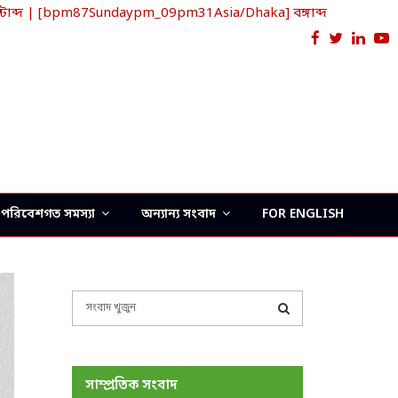
াব্দ | [bpm87Sundaypm_09pm31Asia/Dhaka] বঙ্গাব্দ
Facebook
Twitter
Link
Y
পরিবেশগত সমস্যা
অন্যান্য সংবাদ
FOR ENGLISH
S
e
a
S
r
c
E
সাম্প্রতিক সংবাদ
h