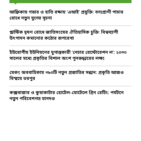
f
A
o
আফ্রিকায় গন্ডার ও হাতি রক্ষায় ‘এআই’ প্রযুক্তি: বন্যপ্রাণী পাচার
r
R
রোধে নতুন যুগের সূচনা
:
C
প্লাস্টিক দূষণ রোধে জাতিসংঘের ঐতিহাসিক চুক্তি: বিশ্বব্যাপী
উৎপাদন কমানোর কঠোর রূপরেখা
H
ইউরোপীয় ইউনিয়নের যুগান্তকারী ‘নেচার রেস্টোরেশন ল’: ২০৩০
সালের মধ্যে প্রকৃতির বিশাল অংশ পুনরুদ্ধারের লক্ষ্য
মেকং অববাহিকায় ৩৮০টি নতুন প্রজাতির সন্ধান: প্রকৃতি আজও
বিস্ময়ে ভরপুর
কক্সবাজার ও কুয়াকাটার হোটেল-মোটেলে গ্রিন রেটিং: পর্যটনে
নতুন পরিবেশগত মানদণ্ড