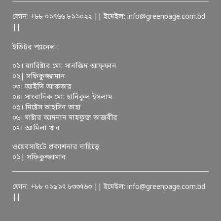
ফোন: +৮৮ ০১৭৬৬ ৮১১০২২ || ইমেইল: info@greenpage.com.bd
||
ইডিটর প্যানেল:
০১। ব্যারিষ্টার মো: সানজিদ আফ্ফান
০২| সফিকুজ্জামান
০৩। আইভি আকতার
০৪। সাংবাদিক মো: হানিকুল ইসলাম
০৫। মিষ্টেস তাহসিন তাহা
০৬। মাষ্টার আদনান মাহফুজ তাজবীর
০৭। আমিলা খান
ওয়েবসাইটে প্রকাশনার দায়িত্বে:
০১| সফিকুজ্জামান
ফোন: +৮৮ ০১৯১৭ ৮৩৩৭৬৩ || ইমেইল: info@greenpage.com.bd
||