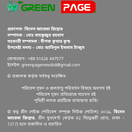
প্রকাশক: মিসেস ফাতেমা জিন্নাত
সম্পাদক : মোঃ মাহফুজুর রহমান
সহকারী সম্পাদক : দীপক কুমার কুন্ড
উপদেষ্টা সদস্য – মোঃ আমিনুল ইসলাম টাব্বুস
যোগাযোগ : +88 01626 447577
ইমেইল: greenpagenewsbd@gmail.com
© প্রকাশক কর্তৃক সর্বস্বত্ব সংরক্ষিত
পরিবেশ দূষন ও জলবায়ু পরিবর্তন বিষয়ে অবগত হই
পরিবেশ দূষন প্রতিরোধে সচেতন হই
পৃথিবী নামক গ্রহটিকে বাসযোগ্য রাখি।
© স্বত্ব গ্রীন পেইজ (পরিবেশ সম্পৃক্ত নিউজ পোর্টাল) ২০১৯,
মিসেস
ফাতেমা জিন্নাত
, গ্রীন মুভমেন্ট (কর্তৃক 62 সিদ্ধেশ্বরী রোড, ঢাকা –
1217) হতে প্রকাশিত ও প্রচারিত