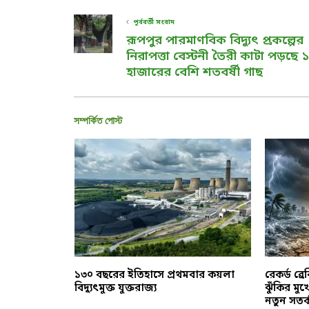
পূর্ববর্তী সংবাদ
রূপপুর পারমাণবিক বিদ্যুৎ প্রকল্পের
নিরাপত্তা বেস্টনী তৈরী কাটা পড়ছে ১
হাজারের বেশি শতবর্ষী গাছ
সম্পর্কিত পোস্ট
সংঘের
১৩০ বছরের ইতিহাসে প্রথমবার কয়লা
রেকর্ড ব্
পী উৎপাদন
বিদ্যুৎমুক্ত যুক্তরাজ্য
ঝুঁকির মু
নতুন সতর্ক