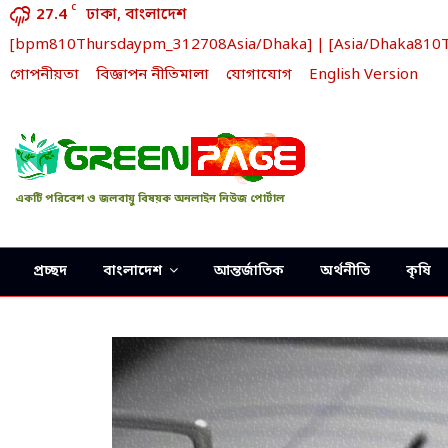
C
27.4
ঢাকা, বাংলাদেশ
[bpm810Thursdaypm_312708Asia/Dhaka] | [Asia/Dhaka810Thu
গোপনীয়তা
বিজ্ঞাপন নীতিমালা
যোগাযোগ
English Version
একটি পরিবেশ ও জলবায়ু বিষয়ক অনলাইন নিউজ পোর্টাল
প্রচ্ছদ
বাংলাদেশ
আন্তর্জাতিক
অর্থনীতি
কৃষি