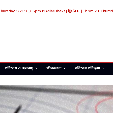
rsday272110_06pm31Asia/Dhaka] খ্রিস্টাব্দ | [bpm810Thursda
পরিবেশ ও জলবায়ু
জীবনধারা
পরিবেশ পরিক্রমা