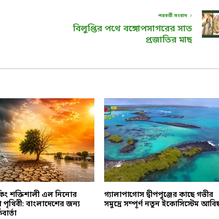
পরবর্তী সংবাদ
বিলুপ্তির পথে বঙ্গোপসাগরের সাত
প্রজাতির মাছ
রেকিং শক্তিশালী এল নিনোর
গ্যালাপাগোস দ্বীপপুঞ্জের কাছে গভীর
খে পৃথিবী: বাংলাদেশের জন্য
সমুদ্রে সম্পূর্ণ নতুন ইকোসিস্টেম আবিষ্
বার্তা