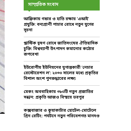
c
E
সাম্প্রতিক সংবাদ
h
f
A
আফ্রিকায় গন্ডার ও হাতি রক্ষায় ‘এআই’
o
প্রযুক্তি: বন্যপ্রাণী পাচার রোধে নতুন যুগের
r
R
সূচনা
:
C
প্লাস্টিক দূষণ রোধে জাতিসংঘের ঐতিহাসিক
চুক্তি: বিশ্বব্যাপী উৎপাদন কমানোর কঠোর
H
রূপরেখা
ইউরোপীয় ইউনিয়নের যুগান্তকারী ‘নেচার
রেস্টোরেশন ল’: ২০৩০ সালের মধ্যে প্রকৃতির
বিশাল অংশ পুনরুদ্ধারের লক্ষ্য
মেকং অববাহিকায় ৩৮০টি নতুন প্রজাতির
সন্ধান: প্রকৃতি আজও বিস্ময়ে ভরপুর
কক্সবাজার ও কুয়াকাটার হোটেল-মোটেলে
গ্রিন রেটিং: পর্যটনে নতুন পরিবেশগত মানদণ্ড