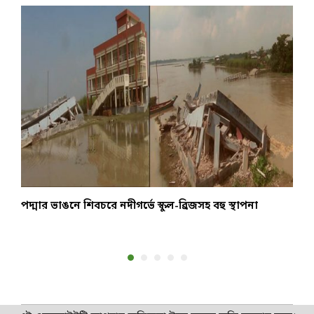
পদ্মার ভাঙনে শিবচরে নদীগর্ভে স্কুল-ব্রিজসহ বহু স্থাপনা
জ
ব
S