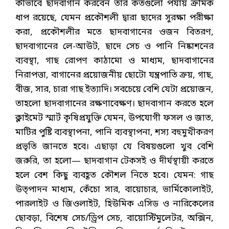
কীভাবে ছাদবাগান করবেন তার কতগুলো পর্যায় ক্রমিক
ধাপ রয়েছে, যেমন প্রকৌশলী দ্বারা ছাদের সুরক্ষা পরীক্ষা
করা, প্রকৌশলীর মতে ছাদবাগানের ওজন বিতরণ,
ছাদবাগানের লে-আউট, ছাদে সেচ ও পানি নিষ্কাশনের
ব্যবস্থা, গাছ রোপণ কাঠামো ও মাধ্যম, ছাদবাগানের
নিরাপত্তা, বাগানের প্রয়োজনীয় ছোটো যন্ত্রপাতি ক্রয়, গাছ,
বীজ, সার, চারা গাছ ইত্যাদি। সবচেয়ে বেশি যেটা প্রয়োজন,
তাহলো ছাদবাগানের রক্ষণাবেক্ষণ। ছাদবাগান করতে হলে
ক্লাইমেট স্মার্ট কৃষিপ্রযুক্তি যেমন, উপযোগী ফসল ও জাত,
মাটির পুষ্টি ব্যবস্থাপনা, পানি ব্যবস্থাপনা, শস্য বহুমুখীকরণ
প্রভৃতি জানতে হবে। এছাড়া যে বিষয়গুলো খুব বেশি
জরুরি, তা হলো— ছাদবাগান টেকসই ও দীর্ঘস্থায়ী করতে
হলে বেশ কিছু ব্যবহূত কৌশল নিতে হবে। যেমন: গাছ
উত্পাদন মাধ্যম, কেঁচো সার, বায়োচার, ভার্মিকোলাইট,
পারলাইট ও জিওলাইট, হিউমিক এসিড ও নারিকেলের
ছোবড়া, বিশেষ সেচ/ড্রিপ সেচ, বায়োস্টিমুলেটর, অক্সিন,