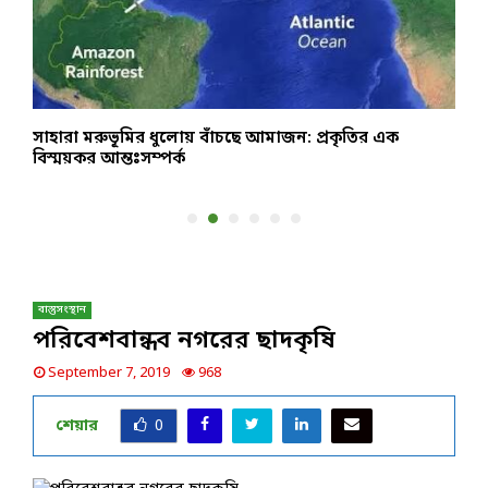
সাহারা মরুভূমির ধুলোয় বাঁচছে আমাজন: প্রকৃতির এক
শ
বিস্ময়কর আন্তঃসম্পর্ক
গ
বাস্তুসংস্থান
পরিবেশবান্ধব নগরের ছাদকৃষি
September 7, 2019
968
শেয়ার
0