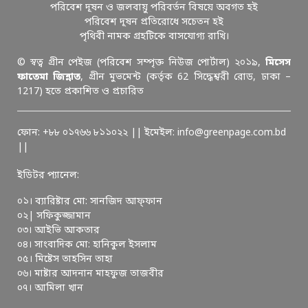
পরিবেশ দূষন ও জলবায়ু পরিবর্তন বিষয়ে অবগত হই
পরিবেশ দূষন প্রতিরোধে সচেতন হই
পৃথিবী নামক গ্রহটিকে বাসযোগ্য রাখি।
© স্বত্ব গ্রীন পেইজ (পরিবেশ সম্পৃক্ত নিউজ পোর্টাল) ২০১৯,
মিসেস
ফাতেমা জিন্নাত
, গ্রীন মুভমেন্ট (কর্তৃক 62 সিদ্ধেশ্বরী রোড, ঢাকা –
1217) হতে প্রকাশিত ও প্রচারিত
ফোন: +৮৮ ০১৭৬৬ ৮১১০২২ || ইমেইল: info@greenpage.com.bd
||
ইডিটর প্যানেল:
০১। ব্যারিষ্টার মো: সানজিদ আফ্ফান
০২| সফিকুজ্জামান
০৩। আইভি আকতার
০৪। সাংবাদিক মো: হানিকুল ইসলাম
০৫। মিষ্টেস তাহসিন তাহা
০৬। মাষ্টার আদনান মাহফুজ তাজবীর
০৭। আমিলা খান