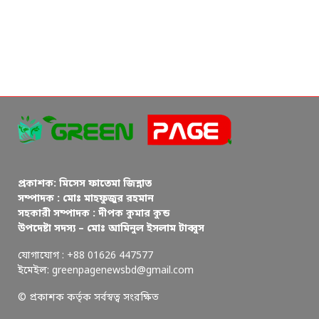
প্রকাশক: মিসেস ফাতেমা জিন্নাত
সম্পাদক : মোঃ মাহফুজুর রহমান
সহকারী সম্পাদক : দীপক কুমার কুন্ড
উপদেষ্টা সদস্য – মোঃ আমিনুল ইসলাম টাব্বুস
যোগাযোগ : +88 01626 447577
ইমেইল: greenpagenewsbd@gmail.com
© প্রকাশক কর্তৃক সর্বস্বত্ব সংরক্ষিত