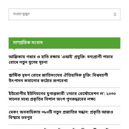
S
e
a
S
r
c
E
h
সাম্প্রতিক সংবাদ
f
A
o
আফ্রিকায় গন্ডার ও হাতি রক্ষায় ‘এআই’ প্রযুক্তি: বন্যপ্রাণী পাচার
r
R
রোধে নতুন যুগের সূচনা
:
C
প্লাস্টিক দূষণ রোধে জাতিসংঘের ঐতিহাসিক চুক্তি: বিশ্বব্যাপী
উৎপাদন কমানোর কঠোর রূপরেখা
H
ইউরোপীয় ইউনিয়নের যুগান্তকারী ‘নেচার রেস্টোরেশন ল’: ২০৩০
সালের মধ্যে প্রকৃতির বিশাল অংশ পুনরুদ্ধারের লক্ষ্য
মেকং অববাহিকায় ৩৮০টি নতুন প্রজাতির সন্ধান: প্রকৃতি আজও
বিস্ময়ে ভরপুর