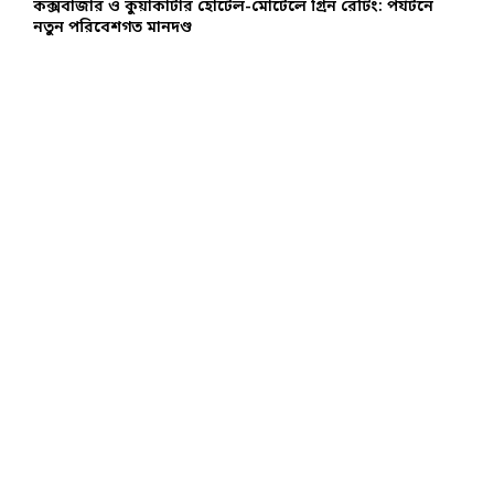
কক্সবাজার ও কুয়াকাটার হোটেল-মোটেলে গ্রিন রেটিং: পর্যটনে
নতুন পরিবেশগত মানদণ্ড