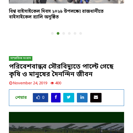
বিশ্ব বাইসাইকেল দিবস ২০২৬ উপলক্ষ্যে রাজধানীতে
আ
বাইসাইকেল র‌্যালি অনুষ্ঠিত
স
সাম্প্রতিক সংবাদ
পরিবেশবান্ধব সৌরবিদ্যুতে পাল্টে গেছে
কৃষি ও মানুষের দৈনন্দিন জীবন
November 24, 2019
400
শেয়ার
0