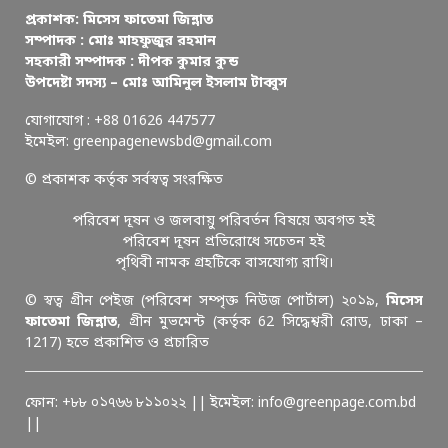
প্রকাশক: মিসেস ফাতেমা জিন্নাত
সম্পাদক : মোঃ মাহফুজুর রহমান
সহকারী সম্পাদক : দীপক কুমার কুন্ড
উপদেষ্টা সদস্য – মোঃ আমিনুল ইসলাম টাব্বুস
যোগাযোগ : +88 01626 447577
ইমেইল: greenpagenewsbd@gmail.com
© প্রকাশক কর্তৃক সর্বস্বত্ব সংরক্ষিত
পরিবেশ দূষন ও জলবায়ু পরিবর্তন বিষয়ে অবগত হই
পরিবেশ দূষন প্রতিরোধে সচেতন হই
পৃথিবী নামক গ্রহটিকে বাসযোগ্য রাখি।
© স্বত্ব গ্রীন পেইজ (পরিবেশ সম্পৃক্ত নিউজ পোর্টাল) ২০১৯,
মিসেস
ফাতেমা জিন্নাত
, গ্রীন মুভমেন্ট (কর্তৃক 62 সিদ্ধেশ্বরী রোড, ঢাকা –
1217) হতে প্রকাশিত ও প্রচারিত
ফোন: +৮৮ ০১৭৬৬ ৮১১০২২ || ইমেইল: info@greenpage.com.bd
||