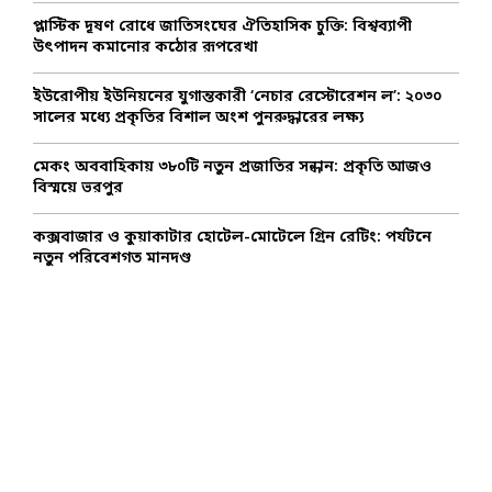
C
প্লাস্টিক দূষণ রোধে জাতিসংঘের ঐতিহাসিক চুক্তি: বিশ্বব্যাপী
উৎপাদন কমানোর কঠোর রূপরেখা
H
ইউরোপীয় ইউনিয়নের যুগান্তকারী ‘নেচার রেস্টোরেশন ল’: ২০৩০
সালের মধ্যে প্রকৃতির বিশাল অংশ পুনরুদ্ধারের লক্ষ্য
মেকং অববাহিকায় ৩৮০টি নতুন প্রজাতির সন্ধান: প্রকৃতি আজও
বিস্ময়ে ভরপুর
কক্সবাজার ও কুয়াকাটার হোটেল-মোটেলে গ্রিন রেটিং: পর্যটনে
নতুন পরিবেশগত মানদণ্ড