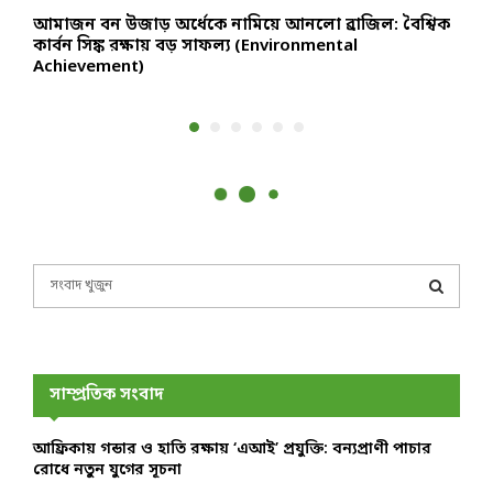
আমাজন বন উজাড় অর্ধেকে নামিয়ে আনলো ব্রাজিল: বৈশ্বিক
র
কার্বন সিঙ্ক রক্ষায় বড় সাফল্য (Environmental
প
Achievement)
S
e
a
S
r
c
E
h
সাম্প্রতিক সংবাদ
f
A
o
আফ্রিকায় গন্ডার ও হাতি রক্ষায় ‘এআই’ প্রযুক্তি: বন্যপ্রাণী পাচার
r
R
রোধে নতুন যুগের সূচনা
: