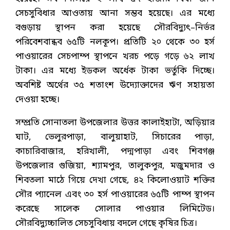
সেচসুবিধার আওতায় আনা সম্ভব হয়েছে। এর মধ্যে
বগুড়ায় স্থাপন করা হয়েছে সৌরবিদ্যুৎ–নির্ভর
পরিবেশবান্ধব ৬৫টি নলকূপ। প্রতিটি ২০ থেকে ৩০ হর্স
পাওয়ারের সেচপাম্প স্থাপনে খরচ পড়ে গড়ে ৬২ লাখ
টাকা। এর মধ্যে ইডকল অর্ধেক টাকা ভর্তুকি দিচ্ছে।
অবশিষ্ট অর্থের ৩৫ শতাংশ উদ্যোক্তাদের ঋণ সহায়তা
দেওয়া হচ্ছে।
সম্প্রতি সোনাতলা উপজেলার উত্তর কালাইহাটা, অড়িয়ার
ঘাট, ভেলুরপাড়া, বালুয়াহাট, সিচারের পাড়া,
কাচারিবাজার, হরিখালী, পদ্মপাড়া এবং শিবগঞ্জ
উপজেলার গুজিয়া, শ্যামপুর, তালুকপুর, মজুমদার ও
শিবতলা মাঠে গিয়ে দেখা গেছে, ৪২ কিলোওয়াট শক্তির
সৌর প্যানেল এবং ৩০ হর্স পাওয়ারের ৬৫টি পাম্প স্থাপন
করেছে সালেক সোলার পাওয়ার লিমিটেড।
সৌরবিদ্যুচ্চালিত সেচসুবিধায় বদলে গেছে কৃষির চিত্র।