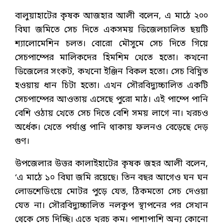
বালুয়াহাটের কৃষক আজহার আলী বলেন, এ মাঠে ২০০
বিঘা জমিতে সেচ দিতে একসময় ডিজেলচালিত ছয়টি
শ্যালোমেশিন চলত। বোরো মৌসুমে সেচ দিতে গিয়ে
সেচপাম্পের মালিকদের হিমশিম খেতে হতো। কখনো
ডিজেলের সংকট, কখনো ইঞ্জিন বিকল হতো। সেচ বিঘ্নিত
হওয়ায় ধান চিটা হতো। এখন সৌরবিদ্যুচ্চালিত একটি
সেচপাম্পের আওতায় এসেছে পুরো মাঠ। এই পাম্পে পানি
বেশি ওঠায় খেতে সেচ দিতে বেশি সময় লাগে না। খরচও
অর্ধেক। খেতে পর্যাপ্ত পানি থাকায় ফলনও বেড়েছে দেড়
গুণ।
উপজেলার উত্তর কালাইহাটের কৃষক জহর আলী বলেন,
‘এ মাঠে ১০ বিঘা জমি রয়েছে। তিন বছর আগেও ঘন ঘন
লোডশেডিংয়ে মোটর পুড়ে যেত, ঠিকমতো সেচ দেওয়া
যেত না। সৌরবিদ্যুচ্চালিত নলকূপ স্থাপনের পর সেখান
থেকে সেচ দিচ্ছি। এতে খরচ কম। পাশাপাশি অন্য কোনো