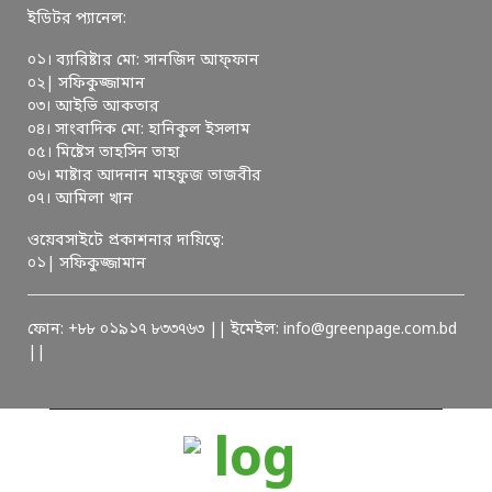
ইডিটর প্যানেল:
০১। ব্যারিষ্টার মো: সানজিদ আফ্ফান
০২| সফিকুজ্জামান
০৩। আইভি আকতার
০৪। সাংবাদিক মো: হানিকুল ইসলাম
০৫। মিষ্টেস তাহসিন তাহা
০৬। মাষ্টার আদনান মাহফুজ তাজবীর
০৭। আমিলা খান
ওয়েবসাইটে প্রকাশনার দায়িত্বে:
০১| সফিকুজ্জামান
ফোন: +৮৮ ০১৯১৭ ৮৩৩৭৬৩ || ইমেইল: info@greenpage.com.bd
||