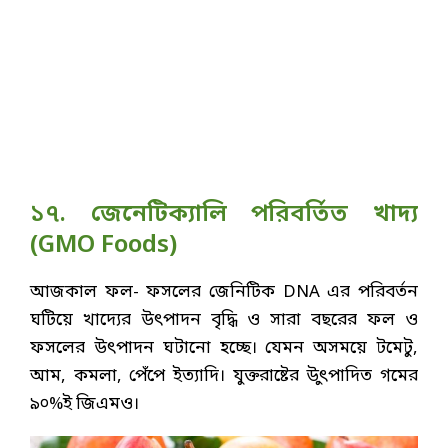
১৭. জেনেটিক্যালি পরিবর্তিত খাদ্য
(GMO Foods)
আজকাল ফল- ফসলের জেনিটিক DNA এর পরিবর্তন
ঘটিয়ে খাদ্যের উৎপাদন বৃদ্ধি ও সারা বছরের ফল ও
ফসলের উৎপাদন ঘটানো হচ্ছে। যেমন অসময়ে টমেটু,
আম, কমলা, পেঁপে ইত্যাদি। যুক্তরাষ্টের উুৎপাদিত গমের
৯০%ই জিএমও।