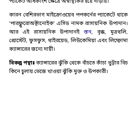
প্যাকেট অধিকাংশ ক্ষেত্রে অস্বাস্থ্যকর হয়ে দাঁড়ায়।
কারন বেশিরভাগ মাইক্রোওয়েব পপকর্নের প্যাকেটে থাকে
‘পারফ্লুরোঅক্টানোইক’ এসিড নামক রাসায়নিক উপাদান।
আর এই রাসায়নিক উপাদানই
স্তন
, বৃক্ক, মূত্রথলি,
প্রোস্টেট, ফুসফুস, থাইরয়েড, লিউকেমিয়া এবং লিম্ফোমা
ক্যান্সারের জন্যে দায়ী।
বিকল্প পন্থাঃ
ক্যান্সারের ঝুঁকি থেকে বাঁচতে কাঁচা ভুট্টার বিচ
কিনে চুলায় ভেজে খাওয়া ঝুঁকি মুক্ত ও উপকারী।