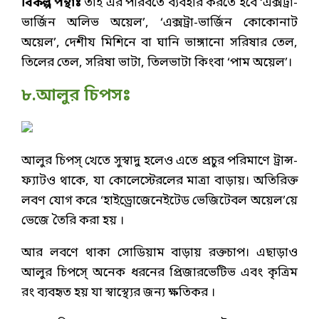
বিকল্প পন্থাঃ
তাই এর পরিবর্তে ব্যবহার করতে হবে ‘এক্সট্রা-
ভার্জিন অলিভ অয়েল’, ‘এক্সট্রা-ভার্জিন কোকোনাট
অয়েল’, দেশীয মিশিনে বা ঘানি ভাঙ্গানো সরিষার তেল,
তিলের তেল, সরিষা ভাটা, তিলভাটা কিংবা ‘পাম অয়েল’।
৮.আলুর চিপসঃ
আলুর চিপস্ খেতে সুস্বাদু হলেও এতে প্রচুর পরিমাণে ট্রান্স-
ফ্যাটও থাকে, যা কোলেস্টেরলের মাত্রা বাড়ায়। অতিরিক্ত
লবণ যোগ করে ‘হাইড্রোজেনেইটেড ভেজিটেবল অয়েল’য়ে
ভেজে তৈরি করা হয় ।
আর লবণে থাকা সোডিয়াম বাড়ায় রক্তচাপ। এছাড়াও
আলুর চিপসে্ অনেক ধরনের প্রিজারভেটিভ এবং কৃত্রিম
রং ব্যবহৃত হয় যা স্বাস্থ্যের জন্য ক্ষতিকর ।