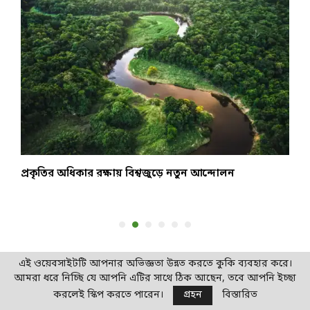
প্রকৃতির অধিকার রক্ষায় বিশ্বজুড়ে নতুন আন্দোলন
স
উ
এই ওয়েবসাইটটি আপনার অভিজ্ঞতা উন্নত করতে কুকি ব্যবহার করে।
আমরা ধরে নিচ্ছি যে আপনি এটির সাথে ঠিক আছেন, তবে আপনি ইচ্ছা
আবহাওয়া পূর্বাভাস
করলেই স্কিপ করতে পারেন।
গ্রহন
বিস্তারিত
অব্যাহত থাকবে বৃষ্টিপাত, ৩ নম্বর সতর্কতা