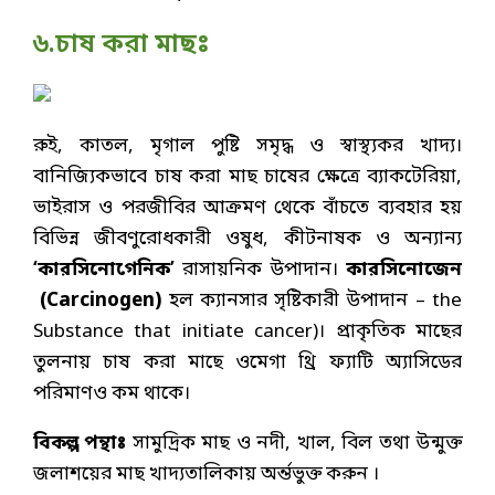
৬.চাষ করা মাছঃ
রুই, কাতল, মৃগাল পুষ্টি সমৃদ্ধ ও স্বাস্থ্যকর খাদ্য।
বানিজ্যিকভাবে চাষ করা মাছ চাষের ক্ষেত্রে ব্যাকটেরিয়া,
ভাইরাস ও পরজীবির আক্রমণ থেকে বাঁচতে ব্যবহার হয়
বিভিন্ন জীবণুরোধকারী ওষুধ, কীটনাষক ও অন্যান্য
‘কারসিনোগেনিক’
রাসায়নিক উপাদান।
কারসিনো
জেন
(
Carcinogen)
হল ক্যানসার সৃষ্টিকারী উপাদান – the
Substance that initiate cancer)। প্রাকৃতিক মাছের
তুলনায় চাষ করা মাছে ওমেগা থ্রি ফ্যাটি অ্যাসিডের
পরিমাণও কম থাকে।
বিকল্প পন্থাঃ
সামুদ্রিক মাছ ও নদী, খাল, বিল তথা উন্মুক্ত
জলাশয়ের মাছ খাদ্যতালিকায় অর্ন্তভুক্ত করুন ।