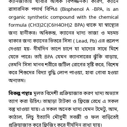
ক্যানজাতীয় খাবার অধিক বিপজ্জনক। কারণ, ক্যানে
ৱাসারনিক পদার্থ বিপিএ (Bisphenol A -BPA, is an
organic synthetic compound with the chemical
formula (CH3)2C(C6H4OH)2 BPA) থাকে যা স্বাস্থ্যের
জন্য হানীকর। অধিকন্ত, ক্যানের খাদ্য তাজা ও মচমচ
থাকার জন্য ক্যানের ভিতরে সিসা ( Lead, Pb) এর প্রলেপ
দেওয়া হয়- দীর্ঘদিন তাপে চাপে যা খাদ্যের সাথে মিশে
যেতে পারে। তাই BPA যেমন ক্যানসারের ঝুঁকি বাড়ায়,
তেমনি সিসা মানব শরীরে জটিল রোগের সৃষ্টি করে, বিশেষ
করে শিশুদের বিদ্যা বুদ্ধি লোপ পাওয়া, হাবা গোবা হওয়া
অন্যতম।
বিকল্প পন্থাঃ
মূলত বিদেশী প্রক্রিয়াজাত করণ খাদ্য অভ্যাস
ত্যাগ করা উচিৎ। তাছাড়া টাটকা ও ফ্রিজে রেখে এ সকল
বস্তু খাওয়া যায়। এ সকল অনেক খাদ্য যেমন টমেটু, আম,
কাঠাল, লিচু ইত্যাদি মৌসুমী সবজী ও ফল বাড়িতেই
প্রক্রিয়াজাত করে ফ্রিজিং করে দীর্ঘদিন রাখা যায়।