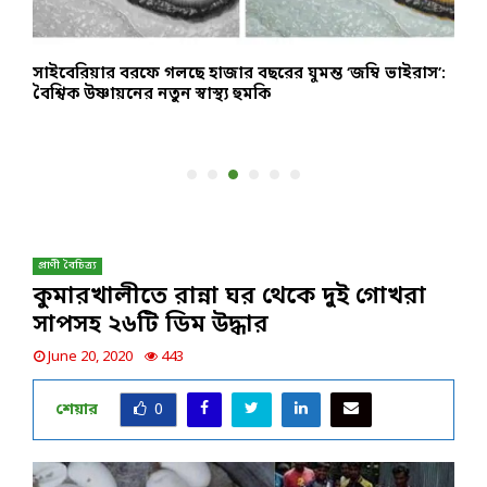
সাইবেরিয়ার বরফে গলছে হাজার বছরের ঘুমন্ত ‘জম্বি ভাইরাস’:
ক
বৈশ্বিক উষ্ণায়নের নতুন স্বাস্থ্য হুমকি
অ
হ
প্রাণী বৈচিত্র্য
কুমারখালীতে রান্না ঘর থেকে দুই গোখরা
সাপসহ ২৬টি ডিম উদ্ধার
June 20, 2020
443
শেয়ার
0