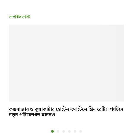
সম্পর্কিত পোস্ট
কক্সবাজার ও কুয়াকাটার হোটেল-মোটেলে গ্রিন রেটিং: পর্যটনে
ঢ
নতুন পরিবেশগত মানদণ্ড
খ