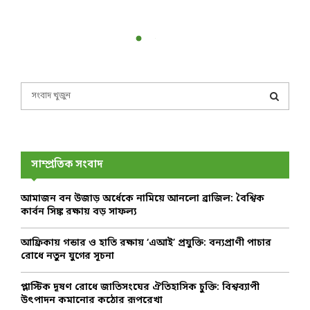
S
e
a
S
r
c
E
h
সাম্প্রতিক সংবাদ
f
A
o
আমাজন বন উজাড় অর্ধেকে নামিয়ে আনলো ব্রাজিল: বৈশ্বিক
r
R
কার্বন সিঙ্ক রক্ষায় বড় সাফল্য
:
C
আফ্রিকায় গন্ডার ও হাতি রক্ষায় ‘এআই’ প্রযুক্তি: বন্যপ্রাণী পাচার
রোধে নতুন যুগের সূচনা
H
প্লাস্টিক দূষণ রোধে জাতিসংঘের ঐতিহাসিক চুক্তি: বিশ্বব্যাপী
উৎপাদন কমানোর কঠোর রূপরেখা