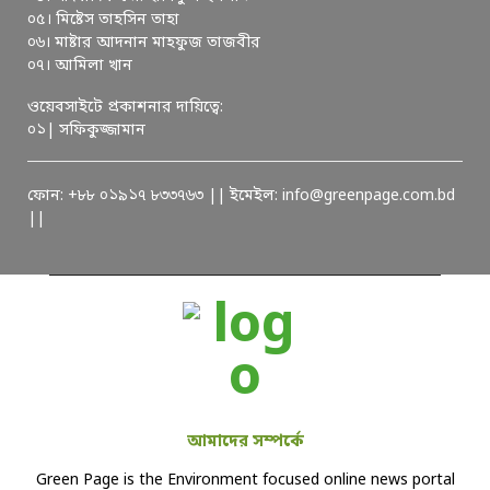
০৫। মিষ্টেস তাহসিন তাহা
০৬। মাষ্টার আদনান মাহফুজ তাজবীর
০৭। আমিলা খান
ওয়েবসাইটে প্রকাশনার দায়িত্বে:
০১| সফিকুজ্জামান
ফোন: +৮৮ ০১৯১৭ ৮৩৩৭৬৩ || ইমেইল: info@greenpage.com.bd
||
আমাদের সম্পর্কে
Green Page is the Environment focused online news portal