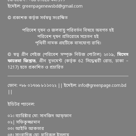
যোগাযোগ : +88 01626 447577
ইমেইল: greenpagenewsbd@gmail.com
© প্রকাশক কর্তৃক সর্বস্বত্ব সংরক্ষিত
পরিবেশ দূষন ও জলবায়ু পরিবর্তন বিষয়ে অবগত হই
পরিবেশ দূষন প্রতিরোধে সচেতন হই
পৃথিবী নামক গ্রহটিকে বাসযোগ্য রাখি।
© স্বত্ব গ্রীন পেইজ (পরিবেশ সম্পৃক্ত নিউজ পোর্টাল) ২০১৯,
মিসেস
ফাতেমা জিন্নাত
, গ্রীন মুভমেন্ট (কর্তৃক 62 সিদ্ধেশ্বরী রোড, ঢাকা –
1217) হতে প্রকাশিত ও প্রচারিত
ফোন: +৮৮ ০১৭৬৬ ৮১১০২২ || ইমেইল: info@greenpage.com.bd
||
ইডিটর প্যানেল:
০১। ব্যারিষ্টার মো: সানজিদ আফ্ফান
০২| সফিকুজ্জামান
০৩। আইভি আকতার
০৪। সাংবাদিক মো: হানিকুল ইসলাম