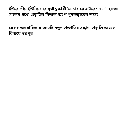
ইউরোপীয় ইউনিয়নের যুগান্তকারী ‘নেচার রেস্টোরেশন ল’: ২০৩০
সালের মধ্যে প্রকৃতির বিশাল অংশ পুনরুদ্ধারের লক্ষ্য
মেকং অববাহিকায় ৩৮০টি নতুন প্রজাতির সন্ধান: প্রকৃতি আজও
বিস্ময়ে ভরপুর