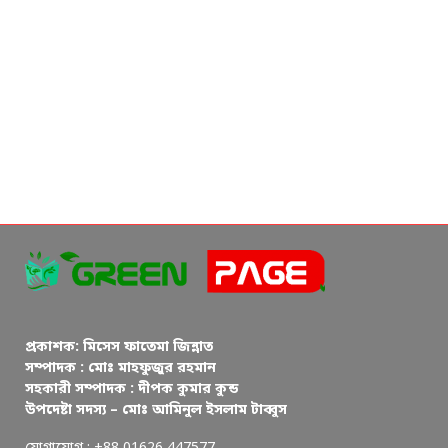
প্রকাশক: মিসেস ফাতেমা জিন্নাত
সম্পাদক : মোঃ মাহফুজুর রহমান
সহকারী সম্পাদক : দীপক কুমার কুন্ড
উপদেষ্টা সদস্য – মোঃ আমিনুল ইসলাম টাব্বুস