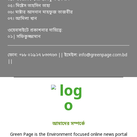
০৫। মিষ্টেস তাহসিন তাহা
০৬। মাষ্টার আদনান মাহফুজ তাজবীর
০৭। আমিলা খান
ওয়েবসাইটে প্রকাশনার দায়িত্বে:
০১| সফিকুজ্জামান
ফোন: +৮৮ ০১৯১৭ ৮৩৩৭৬৩ || ইমেইল: info@greenpage.com.bd
||
আমাদের সম্পর্কে
Green Page is the Environment focused online news portal