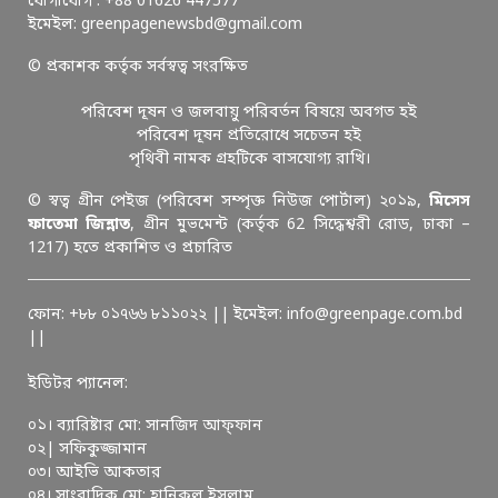
যোগাযোগ : +88 01626 447577
ইমেইল: greenpagenewsbd@gmail.com
© প্রকাশক কর্তৃক সর্বস্বত্ব সংরক্ষিত
পরিবেশ দূষন ও জলবায়ু পরিবর্তন বিষয়ে অবগত হই
পরিবেশ দূষন প্রতিরোধে সচেতন হই
পৃথিবী নামক গ্রহটিকে বাসযোগ্য রাখি।
© স্বত্ব গ্রীন পেইজ (পরিবেশ সম্পৃক্ত নিউজ পোর্টাল) ২০১৯,
মিসেস
ফাতেমা জিন্নাত
, গ্রীন মুভমেন্ট (কর্তৃক 62 সিদ্ধেশ্বরী রোড, ঢাকা –
1217) হতে প্রকাশিত ও প্রচারিত
ফোন: +৮৮ ০১৭৬৬ ৮১১০২২ || ইমেইল: info@greenpage.com.bd
||
ইডিটর প্যানেল:
০১। ব্যারিষ্টার মো: সানজিদ আফ্ফান
০২| সফিকুজ্জামান
০৩। আইভি আকতার
০৪। সাংবাদিক মো: হানিকুল ইসলাম