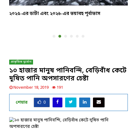
২০২৫-এর ডাটা এবং ২০২৬-এর ভয়াবহ পূর্বাভাস
অ
প্রাকৃতিক দুর্যোগ
১০ হাজার মানুষ পানিবন্দি, বেড়িবাঁধ কেটে
দূষিত পানি অপসারণের চেষ্টা
November 18, 2019
191
শেয়ার
0