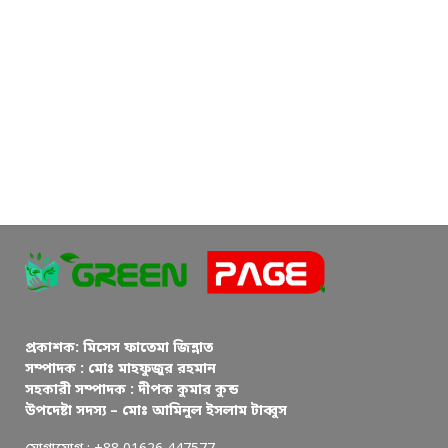
প্রকাশক: মিসেস ফাতেমা জিন্নাত
সম্পাদক : মোঃ মাহফুজুর রহমান
সহকারী সম্পাদক : দীপক কুমার কুন্ড
উপদেষ্টা সদস্য – মোঃ আমিনুল ইসলাম টাব্বুস