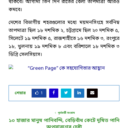
থাকবে। আগামী তিন দিন রাতের বেলা তাপমাত্রা আরও
কমবে।
দেশের বিভাগীয় শহরগুলোর মধ্যে ময়মনসিংহে সর্বনিম্ন
তাপমাত্রা ছিল ১৮ দশমিক ২, চট্টগ্রামে ছিল ২০ দশমিক ৫,
সিলেটে ১৯ দশমিক ৫, রাজশাহীতে ১৬ দশমিক ৩, রংপুরে
১৮, খুলনায় ১৯ দশমিক ৮ এবং বরিশালে ১৮ দশমিক ৩
ডিগ্রি সেলসিয়াস।
শেয়ার
1
পূর্ববর্তী সংবাদ
১০ হাজার মানুষ পানিবন্দি, বেড়িবাঁধ কেটে দূষিত পানি
অপসারণের চেষ্টা