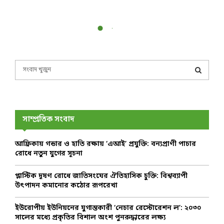
S
e
a
S
r
c
E
h
সাম্প্রতিক সংবাদ
f
A
o
আফ্রিকায় গন্ডার ও হাতি রক্ষায় ‘এআই’ প্রযুক্তি: বন্যপ্রাণী পাচার
r
R
রোধে নতুন যুগের সূচনা
:
C
প্লাস্টিক দূষণ রোধে জাতিসংঘের ঐতিহাসিক চুক্তি: বিশ্বব্যাপী
উৎপাদন কমানোর কঠোর রূপরেখা
H
ইউরোপীয় ইউনিয়নের যুগান্তকারী ‘নেচার রেস্টোরেশন ল’: ২০৩০
সালের মধ্যে প্রকৃতির বিশাল অংশ পুনরুদ্ধারের লক্ষ্য