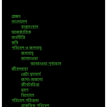
News, All Bangladesh Local News and Every Situation of
the world are available in this Bangla News Website.
প্রচ্ছদ
বাংলাদেশ
বাস্তুসংস্থান
আন্তর্জাতিক
অর্থনীতি
কৃষি
পরিবেশ ও জলবায়ু
জলবায়ু
আবহাওয়া
আবহাওয়া পূর্বাভাস
জীবনধারা
গ্রেটা থুনবার্গ
জানা-অজানা
জীববৈচিত্র্য
ভ্রমণ
বিনোদন
পরিবেশ পরিক্রমা
প্রাকৃতিক পরিবেশ