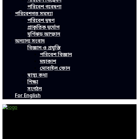
পরিবেশ বিশ্লেষন
পরিবেশ গবেষণা
পরিবেশগত সমস্যা
পরিবেশ দূষণ
প্রাকৃতিক দুর্যোগ
ঘূর্ণিঝড় আম্ফান
অন্যান্য সংবাদ
বিজ্ঞান ও প্রযুক্তি
পরিবেশ বিজ্ঞান
মহাকাশ
মোবাইল ফোন
স্বাস্থ্য কথা
শিক্ষা
সংগঠন
For English
Green Page | Only One Environment News Portal in
Bangladesh
Bangladeshi News, International News, Environmental
News, Bangla News, Latest News, Special News, Sports