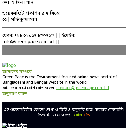
০৭। আমিলা খান
ওয়েবসাইটে প্রকাশনার দায়িত্বে:
০১| সফিকুজ্জামান
ফোন: +৮৮ ০১৯১৭ ৮৩৩৭৬৩ || ইমেইল:
info@greenpage.com.bd ||
আমাদের সম্পর্কে
Green Page is the Environment focused online news portal of
Bangladeshi and Bengali website in the world.
আমাদের সাথে যোগাযোগ করুন:
contact@greenpage.com.bd
অনুসরণ করুন
Facebook
Twitter
Linkedin
Youtube
এই ওয়েবসাইটের কোনো লেখা ও ভিডিও অনুমতি ছাড়া ব্যবহার বেআইনি।
ডিজাইন ও ডেভলপ -
সোল
বিডি