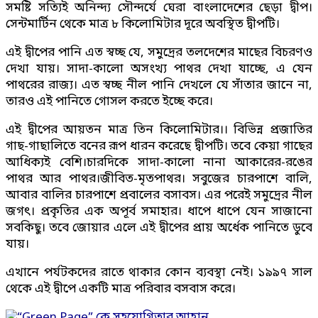
সমষ্টি সত্যিই অনিন্দ্য সৌন্দর্যে ঘেরা বাংলাদেশের ছেড়া দ্বীপ।
সেন্টমার্টিন থেকে মাত্র ৮ কিলোমিটার দূরে অবস্থিত দ্বীপটি।
এই দ্বীপের পানি এত স্বচ্ছ যে, সমুদ্রের তলদেশের মাছের বিচরণও
দেখা যায়। সাদা-কালো অসংখ্য পাথর দেখা যাচ্ছে, এ যেন
পাথরের রাজ্য। এত স্বচ্ছ নীল পানি দেখলে যে সাঁতার জানে না,
তারও এই পানিতে গোসল করতে ইচ্ছে করে।
এই দ্বীপের আয়তন মাত্র তিন কিলোমিটার।। বিভিন্ন প্রজাতির
গাছ-গাছালিতে বনের রূপ ধারন করেছে দ্বীপটি। তবে কেয়া গাছের
আধিক্যই বেশি।চারদিকে সাদা-কালো নানা আকারের-রঙের
পাথর আর পাথর।জীবিত-মৃতপাথর। সবুজের চারপাশে বালি,
আবার বালির চারপাশে প্রবালের বসাবস। এর পরেই সমুদ্রের নীল
জগৎ। প্রকৃতির এক অপূর্ব সমাহার। ধাপে ধাপে যেন সাজানো
সবকিছু। তবে জোয়ার এলে এই দ্বীপের প্রায় অর্ধেক পানিতে ডুবে
যায়।
এখানে পর্যটকদের রাতে থাকার কোন ব্যবস্থা নেই। ১৯৯৭ সাল
থেকে এই দ্বীপে একটি মাত্র পরিবার বসবাস করে।