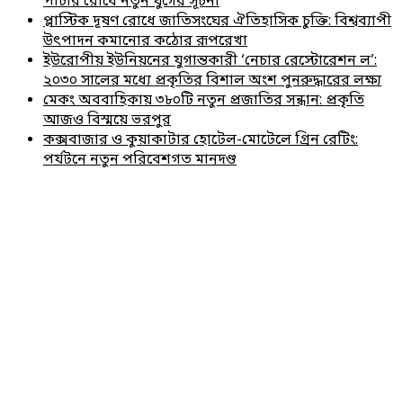
পাচার রোধে নতুন যুগের সূচনা
প্লাস্টিক দূষণ রোধে জাতিসংঘের ঐতিহাসিক চুক্তি: বিশ্বব্যাপী
উৎপাদন কমানোর কঠোর রূপরেখা
ইউরোপীয় ইউনিয়নের যুগান্তকারী ‘নেচার রেস্টোরেশন ল’:
২০৩০ সালের মধ্যে প্রকৃতির বিশাল অংশ পুনরুদ্ধারের লক্ষ্য
মেকং অববাহিকায় ৩৮০টি নতুন প্রজাতির সন্ধান: প্রকৃতি
আজও বিস্ময়ে ভরপুর
কক্সবাজার ও কুয়াকাটার হোটেল-মোটেলে গ্রিন রেটিং:
পর্যটনে নতুন পরিবেশগত মানদণ্ড