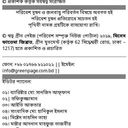
© প্রকাশক কর্তৃক সর্বস্বত্ব সংরক্ষিত
পরিবেশ দূষন ও জলবায়ু পরিবর্তন বিষয়ে অবগত হই
পরিবেশ দূষন প্রতিরোধে সচেতন হই
পৃথিবী নামক গ্রহটিকে বাসযোগ্য রাখি।
© স্বত্ব গ্রীন পেইজ (পরিবেশ সম্পৃক্ত নিউজ পোর্টাল) ২০১৯,
মিসেস
ফাতেমা জিন্নাত
, গ্রীন মুভমেন্ট (কর্তৃক 62 সিদ্ধেশ্বরী রোড, ঢাকা –
1217) হতে প্রকাশিত ও প্রচারিত
ফোন: +৮৮ ০১৭৬৬ ৮১১০২২ || ইমেইল:
info@greenpage.com.bd ||
ইডিটর প্যানেল:
০১। ব্যারিষ্টার মো: সানজিদ আফ্ফান
০২| সফিকুজ্জামান
০৩। আইভি আকতার
০৪। সাংবাদিক মো: হানিকুল ইসলাম
০৫। মিষ্টেস তাহসিন তাহা
০৬। মাষ্টার আদনান মাহফুজ তাজবীর