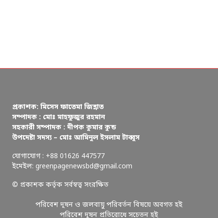
প্রকাশক: মিসেস ফাতেমা জিন্নাত
সম্পাদক : মোঃ মাহফুজুর রহমান
সহকারী সম্পাদক : দীপক কুমার কুন্ড
উপদেষ্টা সদস্য – মোঃ আমিনুল ইসলাম টাব্বুস
যোগাযোগ : +88 01626 447577
ইমেইল: greenpagenewsbd@gmail.com
© প্রকাশক কর্তৃক সর্বস্বত্ব সংরক্ষিত
পরিবেশ দূষন ও জলবায়ু পরিবর্তন বিষয়ে অবগত হই
পরিবেশ দূষন প্রতিরোধে সচেতন হই