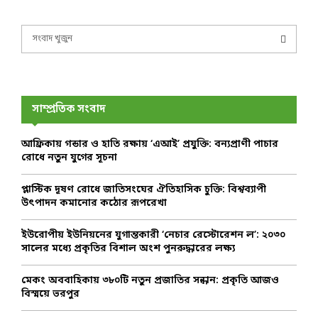
S
e
a
S
r
c
E
h
সাম্প্রতিক সংবাদ
f
A
o
আফ্রিকায় গন্ডার ও হাতি রক্ষায় ‘এআই’ প্রযুক্তি: বন্যপ্রাণী পাচার
r
R
রোধে নতুন যুগের সূচনা
:
C
প্লাস্টিক দূষণ রোধে জাতিসংঘের ঐতিহাসিক চুক্তি: বিশ্বব্যাপী
উৎপাদন কমানোর কঠোর রূপরেখা
H
ইউরোপীয় ইউনিয়নের যুগান্তকারী ‘নেচার রেস্টোরেশন ল’: ২০৩০
সালের মধ্যে প্রকৃতির বিশাল অংশ পুনরুদ্ধারের লক্ষ্য
মেকং অববাহিকায় ৩৮০টি নতুন প্রজাতির সন্ধান: প্রকৃতি আজও
বিস্ময়ে ভরপুর