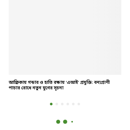
আফ্রিকায় গন্ডার ও হাতি রক্ষায় ‘এআই’ প্রযুক্তি: বন্যপ্রাণী
স
পাচার রোধে নতুন যুগের সূচনা
ব