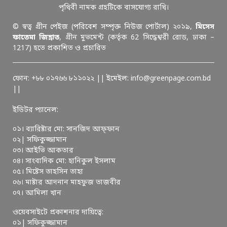
পৃথিবী নামক গ্রহটিকে বাসযোগ্য রাখি।
© স্বত্ব গ্রীন পেইজ (পরিবেশ সম্পৃক্ত নিউজ পোর্টাল) ২০১৯,
মিসেস
ফাতেমা জিন্নাত
, গ্রীন মুভমেন্ট (কর্তৃক 62 সিদ্ধেশ্বরী রোড, ঢাকা –
1217) হতে প্রকাশিত ও প্রচারিত
ফোন: +৮৮ ০১৭৬৬ ৮১১০২২ || ইমেইল: info@greenpage.com.bd
||
ইডিটর প্যানেল:
০১। ব্যারিষ্টার মো: সানজিদ আফ্ফান
০২| সফিকুজ্জামান
০৩। আইভি আকতার
০৪। সাংবাদিক মো: হানিকুল ইসলাম
০৫। মিষ্টেস তাহসিন তাহা
০৬। মাষ্টার আদনান মাহফুজ তাজবীর
০৭। আমিলা খান
ওয়েবসাইটে প্রকাশনার দায়িত্বে:
০১| সফিকুজ্জামান