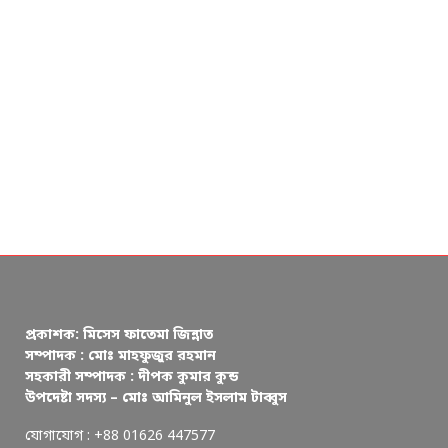
প্রকাশক: মিসেস ফাতেমা জিন্নাত
সম্পাদক : মোঃ মাহফুজুর রহমান
সহকারী সম্পাদক : দীপক কুমার কুন্ড
উপদেষ্টা সদস্য – মোঃ আমিনুল ইসলাম টাব্বুস
যোগাযোগ : +88 01626 447577