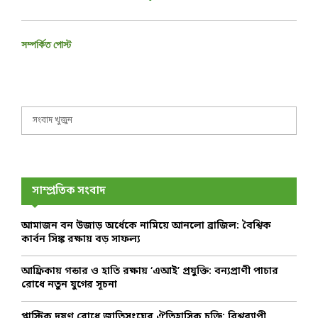
সম্পর্কিত পোস্ট
S
S
e
a
E
r
c
A
h
সাম্প্রতিক সংবাদ
f
R
o
আমাজন বন উজাড় অর্ধেকে নামিয়ে আনলো ব্রাজিল: বৈশ্বিক
r
C
কার্বন সিঙ্ক রক্ষায় বড় সাফল্য
:
H
আফ্রিকায় গন্ডার ও হাতি রক্ষায় ‘এআই’ প্রযুক্তি: বন্যপ্রাণী পাচার
রোধে নতুন যুগের সূচনা
প্লাস্টিক দূষণ রোধে জাতিসংঘের ঐতিহাসিক চুক্তি: বিশ্বব্যাপী