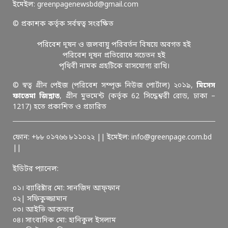
ইমেইল: greenpagenewsbd@gmail.com
© প্রকাশক কর্তৃক সর্বস্বত্ব সংরক্ষিত
পরিবেশ দূষন ও জলবায়ু পরিবর্তন বিষয়ে অবগত হই
পরিবেশ দূষন প্রতিরোধে সচেতন হই
পৃথিবী নামক গ্রহটিকে বাসযোগ্য রাখি।
© স্বত্ব গ্রীন পেইজ (পরিবেশ সম্পৃক্ত নিউজ পোর্টাল) ২০১৯,
মিসেস
ফাতেমা জিন্নাত
, গ্রীন মুভমেন্ট (কর্তৃক 62 সিদ্ধেশ্বরী রোড, ঢাকা –
1217) হতে প্রকাশিত ও প্রচারিত
ফোন: +৮৮ ০১৭৬৬ ৮১১০২২ || ইমেইল: info@greenpage.com.bd
||
ইডিটর প্যানেল:
০১। ব্যারিষ্টার মো: সানজিদ আফ্ফান
০২| সফিকুজ্জামান
০৩। আইভি আকতার
০৪। সাংবাদিক মো: হানিকুল ইসলাম