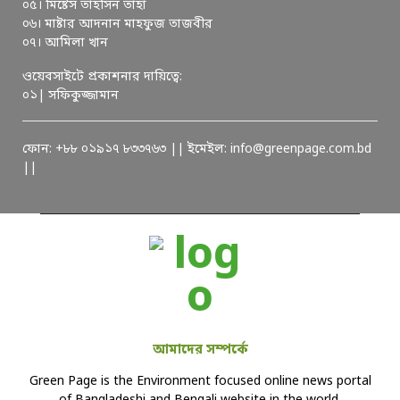
০৫। মিষ্টেস তাহসিন তাহা
০৬। মাষ্টার আদনান মাহফুজ তাজবীর
০৭। আমিলা খান
ওয়েবসাইটে প্রকাশনার দায়িত্বে:
০১| সফিকুজ্জামান
ফোন: +৮৮ ০১৯১৭ ৮৩৩৭৬৩ || ইমেইল: info@greenpage.com.bd
||
আমাদের সম্পর্কে
Green Page is the Environment focused online news portal