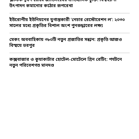
প্লাস্টিক দূষণ রোধে জাতিসংঘের ঐতিহাসিক চুক্তি: বিশ্বব্যাপী
উৎপাদন কমানোর কঠোর রূপরেখা
H
ইউরোপীয় ইউনিয়নের যুগান্তকারী ‘নেচার রেস্টোরেশন ল’: ২০৩০
সালের মধ্যে প্রকৃতির বিশাল অংশ পুনরুদ্ধারের লক্ষ্য
মেকং অববাহিকায় ৩৮০টি নতুন প্রজাতির সন্ধান: প্রকৃতি আজও
বিস্ময়ে ভরপুর
কক্সবাজার ও কুয়াকাটার হোটেল-মোটেলে গ্রিন রেটিং: পর্যটনে
নতুন পরিবেশগত মানদণ্ড