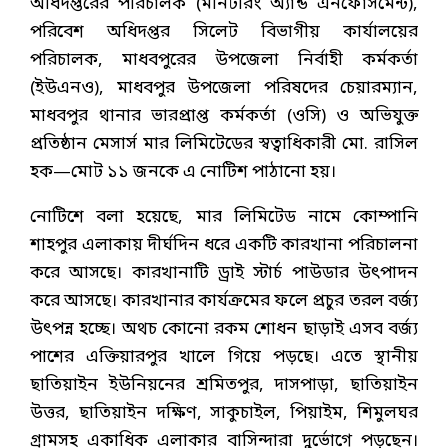
অধিদপ্তরের পরিচালক (মনিটরিং অ্যান্ড এনফোর্সমেন্ট),
পরিবেশ অধিদপ্তর সিলেট বিভাগীয় কার্যালয়ের
পরিচালক, মাধবপুরের উপজেলা নির্বাহী কর্মকর্তা
(ইউএনও), মাধবপুর উপজেলা পরিষদের চেয়ারম্যান,
মাধবপুর থানার ভারপ্রাপ্ত কর্মকর্তা (ওসি) ও অভিযুক্ত
প্রতিষ্ঠান মেসার্স মার লিমিটেডের স্বত্বাধিকারী মো. রাসিল
হক—মোট ১১ জনকে এ নোটিশ পাঠানো হয়।
নোটিশে বলা হয়েছে, মার লিমিটেড নামে কোম্পানি
শাহপুর এলাকায় দীর্ঘদিন ধরে একটি কারখানা পরিচালনা
করে আসছে। কারখানাটি ড্রাই স্টার্চ পাউডার উৎপাদন
করে আসছে। কারখানার কার্যক্রমের ফলে প্রচুর তরল বর্জ্য
উৎপন্ন হচ্ছে। অথচ কোনো রকম শোধন ছাড়াই এসব বর্জ্য
পাশের এক্তিয়ারপুর খালে গিয়ে পড়ছে। এতে স্থানীয়
ছাতিয়াইন ইউনিয়নের শ্রমিতপুর, দাসপাড়া, ছাতিয়াইন
উত্তর, ছাতিয়াইন দক্ষিণ, সাকুচাইল, পিয়াইম, শিমুলঘর
গ্রামসহ একাধিক এলাকার বাসিন্দারা দুর্ভোগে পড়ছেন।