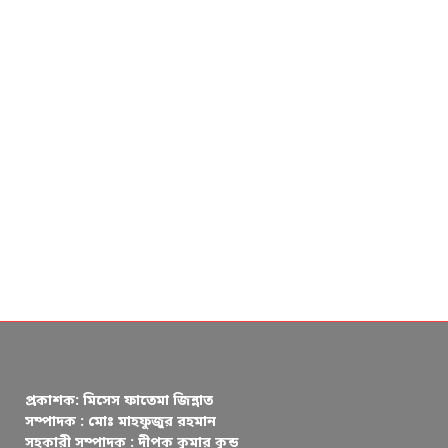
প্রকাশক: মিসেস ফাতেমা জিন্নাত
সম্পাদক : মোঃ মাহফুজুর রহমান
সহকারী সম্পাদক : দীপক কুমার কুন্ড