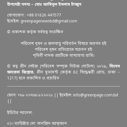
উপদেষ্টা সদস্য – মোঃ আমিনুল ইসলাম টাব্বুস
যোগাযোগ : +88 01626 447577
ইমেইল: greenpagenewsbd@gmail.com
© প্রকাশক কর্তৃক সর্বস্বত্ব সংরক্ষিত
পরিবেশ দূষন ও জলবায়ু পরিবর্তন বিষয়ে অবগত হই
পরিবেশ দূষন প্রতিরোধে সচেতন হই
পৃথিবী নামক গ্রহটিকে বাসযোগ্য রাখি।
© স্বত্ব গ্রীন পেইজ (পরিবেশ সম্পৃক্ত নিউজ পোর্টাল) ২০১৯,
মিসেস
ফাতেমা জিন্নাত
, গ্রীন মুভমেন্ট (কর্তৃক 62 সিদ্ধেশ্বরী রোড, ঢাকা –
1217) হতে প্রকাশিত ও প্রচারিত
ফোন: +৮৮ ০১৭৬৬ ৮১১০২২ || ইমেইল: info@greenpage.com.bd
||
ইডিটর প্যানেল:
০১। ব্যারিষ্টার মো: সানজিদ আফ্ফান