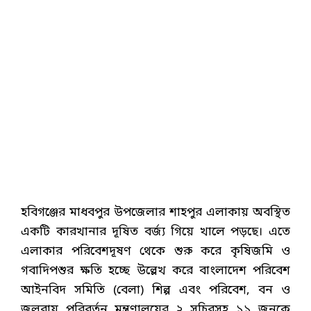
হবিগঞ্জের মাধবপুর উপজেলার শাহপুর এলাকায় অবস্থিত
একটি কারখানার দূষিত বর্জ্য গিয়ে খালে পড়ছে। এতে
এলাকার পরিবেশদূষণ থেকে শুরু করে কৃষিজমি ও
গবাদিপশুর ক্ষতি হচ্ছে উল্লেখ করে বাংলাদেশ পরিবেশ
আইনবিদ সমিতি (বেলা) শিল্প এবং পরিবেশ, বন ও
জলবায়ু পরিবর্তন মন্ত্রণালয়ের ২ সচিবসহ ১১ জনকে