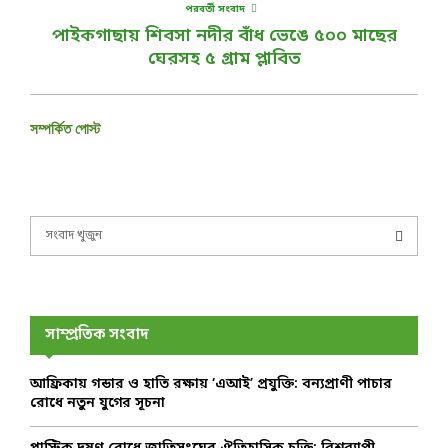
পরবর্তী সংবাদ
পাইকগাছায় শিবসা নদীর বাঁধ ভেঙে ৫০০ মাছের
ঘেরসহ ৫ গ্রাম প্লাবিত
সম্পর্কিত পোস্ট
S
e
a
S
r
c
E
h
সাম্প্রতিক সংবাদ
f
A
o
আফ্রিকায় গন্ডার ও হাতি রক্ষায় ‘এআই’ প্রযুক্তি: বন্যপ্রাণী পাচার
r
R
রোধে নতুন যুগের সূচনা
:
C