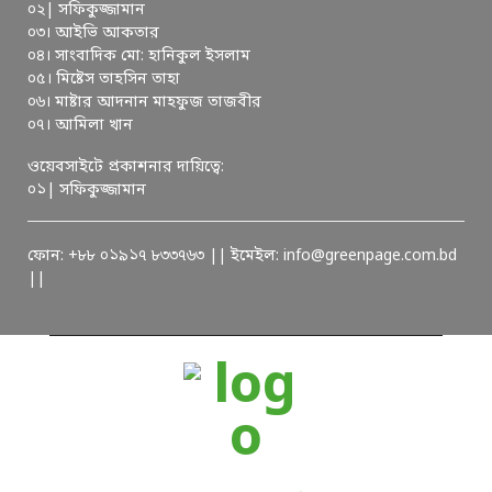
০২| সফিকুজ্জামান
০৩। আইভি আকতার
০৪। সাংবাদিক মো: হানিকুল ইসলাম
০৫। মিষ্টেস তাহসিন তাহা
০৬। মাষ্টার আদনান মাহফুজ তাজবীর
০৭। আমিলা খান
ওয়েবসাইটে প্রকাশনার দায়িত্বে:
০১| সফিকুজ্জামান
ফোন: +৮৮ ০১৯১৭ ৮৩৩৭৬৩ || ইমেইল: info@greenpage.com.bd
||