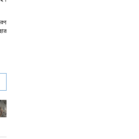
রহণ
ারণ
হার