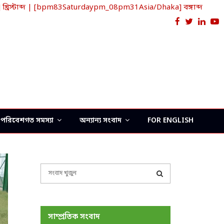
স্টাব্দ | [bpm83Saturdaypm_08pm31Asia/Dhaka] বঙ্গাব্দ
Facebook
Twitter
Link
Y
পরিবেশগত সমস্যা
অন্যান্য সংবাদ
FOR ENGLISH
S
e
a
S
r
c
E
সাম্প্রতিক সংবাদ
h