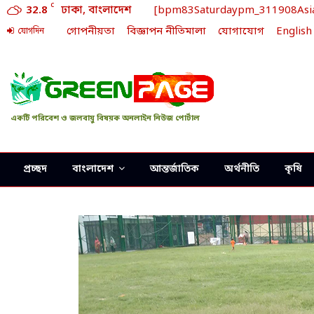
C
32.8
ঢাকা, বাংলাদেশ
[bpm83Saturdaypm_311908Asia/D
গোপনীয়তা
বিজ্ঞাপন নীতিমালা
যোগাযোগ
English
যোগদিন
একটি পরিবেশ ও জলবায়ু বিষয়ক অনলাইন নিউজ পোর্টাল
প্রচ্ছদ
বাংলাদেশ
আন্তর্জাতিক
অর্থনীতি
কৃষি