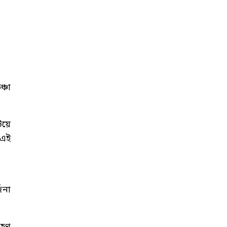
ঞ্চা
িয়ে
 এই
জনা