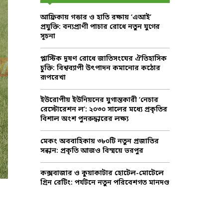
f
A
আফ্রিকায় গন্ডার ও হাতি রক্ষায় ‘এআই’
o
প্রযুক্তি: বন্যপ্রাণী পাচার রোধে নতুন যুগের
r
R
সূচনা
:
C
প্লাস্টিক দূষণ রোধে জাতিসংঘের ঐতিহাসিক
চুক্তি: বিশ্বব্যাপী উৎপাদন কমানোর কঠোর
H
রূপরেখা
ইউরোপীয় ইউনিয়নের যুগান্তকারী ‘নেচার
রেস্টোরেশন ল’: ২০৩০ সালের মধ্যে প্রকৃতির
বিশাল অংশ পুনরুদ্ধারের লক্ষ্য
মেকং অববাহিকায় ৩৮০টি নতুন প্রজাতির
সন্ধান: প্রকৃতি আজও বিস্ময়ে ভরপুর
কক্সবাজার ও কুয়াকাটার হোটেল-মোটেলে
গ্রিন রেটিং: পর্যটনে নতুন পরিবেশগত মানদণ্ড