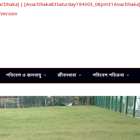
haka] | [Asia/Dhaka83Saturday194303_08pm31Asia/Dhaka] খ্রি
 Version
পরিবেশ ও জলবায়ু
জীবনধারা
পরিবেশ পরিক্রমা