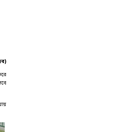
িব)
করে
েবে
য়ায়