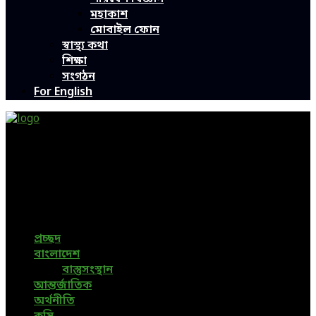
মহাকাশ
মোবাইল ফোন
স্বাস্থ্য কথা
শিক্ষা
সংগঠন
For English
Green Page | Only One Environment News Portal in
Bangladesh
Bangladeshi News, International News, Environmental
News, Bangla News, Latest News, Special News, Sports
News, All Bangladesh Local News and Every Situation of
the world are available in this Bangla News Website.
প্রচ্ছদ
বাংলাদেশ
বাস্তুসংস্থান
আন্তর্জাতিক
অর্থনীতি