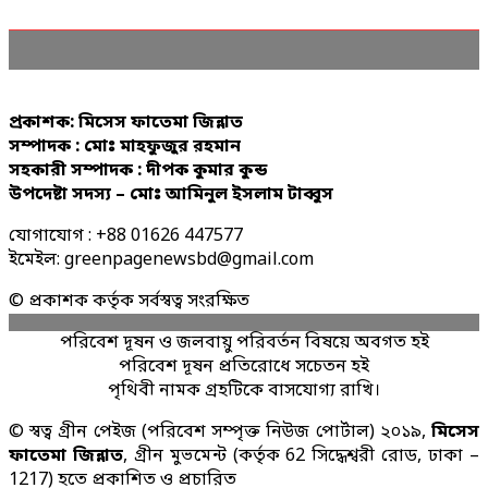
প্রকাশক: মিসেস ফাতেমা জিন্নাত
সম্পাদক : মোঃ মাহফুজুর রহমান
সহকারী সম্পাদক : দীপক কুমার কুন্ড
উপদেষ্টা সদস্য – মোঃ আমিনুল ইসলাম টাব্বুস
যোগাযোগ : +88 01626 447577
ইমেইল: greenpagenewsbd@gmail.com
© প্রকাশক কর্তৃক সর্বস্বত্ব সংরক্ষিত
পরিবেশ দূষন ও জলবায়ু পরিবর্তন বিষয়ে অবগত হই
পরিবেশ দূষন প্রতিরোধে সচেতন হই
পৃথিবী নামক গ্রহটিকে বাসযোগ্য রাখি।
© স্বত্ব গ্রীন পেইজ (পরিবেশ সম্পৃক্ত নিউজ পোর্টাল) ২০১৯,
মিসেস
ফাতেমা জিন্নাত
, গ্রীন মুভমেন্ট (কর্তৃক 62 সিদ্ধেশ্বরী রোড, ঢাকা –
1217) হতে প্রকাশিত ও প্রচারিত