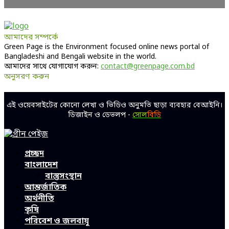
আমাদের সম্পর্কে
Green Page is the Environment focused online news portal of
Bangladeshi and Bengali website in the world.
আমাদের সাথে যোগাযোগ করুন:
contact@greenpage.com.bd
অনুসরণ করুন
Facebook
Twitter
Linkedin
Youtube
এই ওয়েবসাইটের কোনো লেখা ও ভিডিও অনুমতি ছাড়া ব্যবহার বেআইনি।
ডিজাইন ও ডেভলপ -
সোল
বিডি
Facebook
Twitter
Linkedin
Youtube
প্রচ্ছদ
বাংলাদেশ
বাস্তুসংস্থান
আন্তর্জাতিক
অর্থনীতি
কৃষি
পরিবেশ ও জলবায়ু