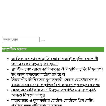
Search
Search
for:
সাম্প্রতিক সংবাদ
আফ্রিকায় গন্ডার ও হাতি রক্ষায় ‘এআই’ প্রযুক্তি: বন্যপ্রাণী
পাচার রোধে নতুন যুগের সূচনা
প্লাস্টিক দূষণ রোধে জাতিসংঘের ঐতিহাসিক চুক্তি: বিশ্বব্যাপী
উৎপাদন কমানোর কঠোর রূপরেখা
ইউরোপীয় ইউনিয়নের যুগান্তকারী ‘নেচার রেস্টোরেশন ল’:
২০৩০ সালের মধ্যে প্রকৃতির বিশাল অংশ পুনরুদ্ধারের লক্ষ্য
মেকং অববাহিকায় ৩৮০টি নতুন প্রজাতির সন্ধান: প্রকৃতি
আজও বিস্ময়ে ভরপুর
কক্সবাজার ও কুয়াকাটার হোটেল-মোটেলে গ্রিন রেটিং: