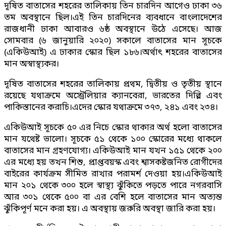
দূষিত বাতাসের শহরের তালিকায় তিন চারদিন আগেও ঢাকা ৩৬
তম অবস্থানে ছিল।এই তিন চারদিনের ব্যবধানে বাংলাদেশের
রাজধানী ঢাকা আবারও ৬ষ্ঠ অবস্থানে উঠে এসেছে। আজ
সোমবার (৬ জানুয়ারি ২০২০) সকালে বাতাসের মান সূচকে
(একিউআই) এ ঢাকার স্কোর ছিল ১৮৬।অর্থাৎ শহরের বাতাসের
মান অস্বাস্থ্যকর।
দূষিত বাতাসের শহরের তালিকায় প্রথম, দ্বিতীয় ও তৃতীয় স্থানে
রয়েছে যথাক্রমে অস্ট্রেলিয়ার ক্যানবেরা, ভারতের দিল্লি এবং
পাকিস্তানের করাচি।এদের স্কোর যথাক্রমে ৩৭৩, ২৪১ এবং ২৩৪।
একিউআই সূচকে ৫০ এর নিচে স্কোর থাকার অর্থ হলো বাতাসের
মান যথেষ্ট ভালো। সূচকে ৫১ থেকে ১০০ স্কোরের মধ্যে থাকলে
বাতাসের মান গ্রহণযোগ্য। একিউআই মান যখন ১৫১ থেকে ২০০
এর মধ্যে হয় তখন শিশু, প্রাপ্তবয়স্ক এবং শ্বাসকষ্টজনিত রোগীদের
বাইরের কার্যক্রম সীমিত রাখার পরামর্শ দেওয়া হয়।একিউআই
মান ২০১ থেকে ৩০০ হলে স্বাস্থ্য ঝুঁকিতে পড়তে পারে নগরবাসি
আর ৩০১ থেকে ৫০০ বা এর বেশি হলে বাতাসের মান অত্যন্ত
ঝুঁকিপূর্ণ মনে করা হয়। এ অবস্থায় জরুরি অবস্থা জারি করা হয়।