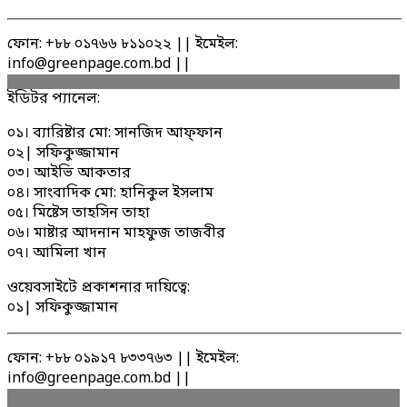
ফোন: +৮৮ ০১৭৬৬ ৮১১০২২ || ইমেইল:
info@greenpage.com.bd ||
ইডিটর প্যানেল:
০১। ব্যারিষ্টার মো: সানজিদ আফ্ফান
০২| সফিকুজ্জামান
০৩। আইভি আকতার
০৪। সাংবাদিক মো: হানিকুল ইসলাম
০৫। মিষ্টেস তাহসিন তাহা
০৬। মাষ্টার আদনান মাহফুজ তাজবীর
০৭। আমিলা খান
ওয়েবসাইটে প্রকাশনার দায়িত্বে:
০১| সফিকুজ্জামান
ফোন: +৮৮ ০১৯১৭ ৮৩৩৭৬৩ || ইমেইল:
info@greenpage.com.bd ||