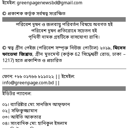
ইমেইল: greenpagenewsbd@gmail.com
© প্রকাশক কর্তৃক সর্বস্বত্ব সংরক্ষিত
পরিবেশ দূষন ও জলবায়ু পরিবর্তন বিষয়ে অবগত হই
পরিবেশ দূষন প্রতিরোধে সচেতন হই
পৃথিবী নামক গ্রহটিকে বাসযোগ্য রাখি।
© স্বত্ব গ্রীন পেইজ (পরিবেশ সম্পৃক্ত নিউজ পোর্টাল) ২০১৯,
মিসেস
ফাতেমা জিন্নাত
, গ্রীন মুভমেন্ট (কর্তৃক 62 সিদ্ধেশ্বরী রোড, ঢাকা –
1217) হতে প্রকাশিত ও প্রচারিত
ফোন: +৮৮ ০১৭৬৬ ৮১১০২২ || ইমেইল:
info@greenpage.com.bd ||
ইডিটর প্যানেল:
০১। ব্যারিষ্টার মো: সানজিদ আফ্ফান
০২| সফিকুজ্জামান
০৩। আইভি আকতার
০৪। সাংবাদিক মো: হানিকুল ইসলাম