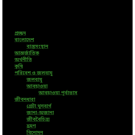
Bangladeshi News, International News, Environmental
News, Bangla News, Latest News, Special News, Sports
News, All Bangladesh Local News and Every Situation of
the world are available in this Bangla News Website.
প্রচ্ছদ
বাংলাদেশ
বাস্তুসংস্থান
আন্তর্জাতিক
অর্থনীতি
কৃষি
পরিবেশ ও জলবায়ু
জলবায়ু
আবহাওয়া
আবহাওয়া পূর্বাভাস
জীবনধারা
গ্রেটা থুনবার্গ
জানা-অজানা
জীববৈচিত্র্য
ভ্রমণ
বিনোদন