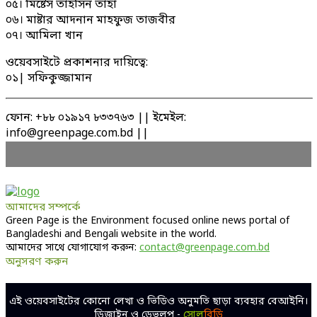
০৫। মিষ্টেস তাহসিন তাহা
০৬। মাষ্টার আদনান মাহফুজ তাজবীর
০৭। আমিলা খান
ওয়েবসাইটে প্রকাশনার দায়িত্বে:
০১| সফিকুজ্জামান
ফোন: +৮৮ ০১৯১৭ ৮৩৩৭৬৩ || ইমেইল:
info@greenpage.com.bd ||
আমাদের সম্পর্কে
Green Page is the Environment focused online news portal of
Bangladeshi and Bengali website in the world.
আমাদের সাথে যোগাযোগ করুন:
contact@greenpage.com.bd
অনুসরণ করুন
Facebook
Twitter
Linkedin
Youtube
এই ওয়েবসাইটের কোনো লেখা ও ভিডিও অনুমতি ছাড়া ব্যবহার বেআইনি।
ডিজাইন ও ডেভলপ -
সোল
বিডি