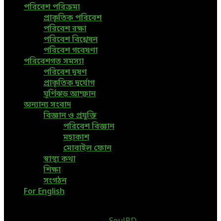
পরিবেশ পরিক্রমা
প্রাকৃতিক পরিবেশ
পরিবেশ রক্ষা
পরিবেশ বিশ্লেষন
পরিবেশ গবেষণা
পরিবেশগত সমস্যা
পরিবেশ দূষণ
প্রাকৃতিক দুর্যোগ
ঘূর্ণিঝড় আম্ফান
অন্যান্য সংবাদ
বিজ্ঞান ও প্রযুক্তি
পরিবেশ বিজ্ঞান
মহাকাশ
মোবাইল ফোন
স্বাস্থ্য কথা
শিক্ষা
সংগঠন
For English
@2019 - www.greenpage.com.bd. All Right Reserved.