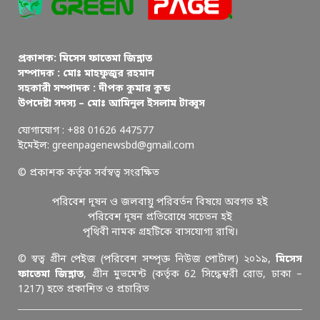
প্রকাশক: মিসেস ফাতেমা জিন্নাত
সম্পাদক : মোঃ মাহফুজুর রহমান
সহকারী সম্পাদক : দীপক কুমার কুন্ড
উপদেষ্টা সদস্য – মোঃ আমিনুল ইসলাম টাব্বুস
যোগাযোগ : +88 01626 447577
ইমেইল: greenpagenewsbd@gmail.com
© প্রকাশক কর্তৃক সর্বস্বত্ব সংরক্ষিত
পরিবেশ দূষন ও জলবায়ু পরিবর্তন বিষয়ে অবগত হই
পরিবেশ দূষন প্রতিরোধে সচেতন হই
পৃথিবী নামক গ্রহটিকে বাসযোগ্য রাখি।
© স্বত্ব গ্রীন পেইজ (পরিবেশ সম্পৃক্ত নিউজ পোর্টাল) ২০১৯,
মিসেস
ফাতেমা জিন্নাত
, গ্রীন মুভমেন্ট (কর্তৃক 62 সিদ্ধেশ্বরী রোড, ঢাকা –
1217) হতে প্রকাশিত ও প্রচারিত