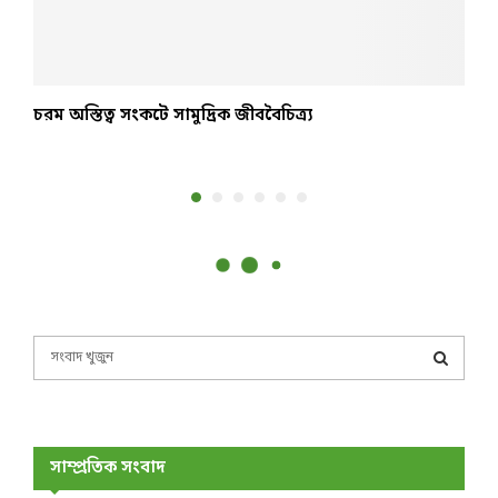
চরম অস্তিত্ব সংকটে সামুদ্রিক জীববৈচিত্র্য
শ
জ
S
e
a
S
r
c
E
h
সাম্প্রতিক সংবাদ
f
A