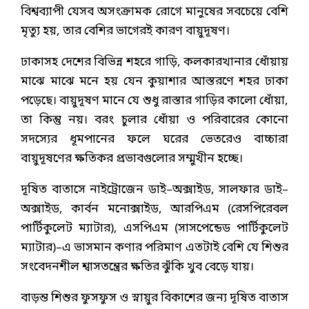
বিশ্বব্যাপী যেসব অসংক্রামক রোগে মানুষের সবচেয়ে বেশি
মৃত্যু হয়, তার বেশির ভাগেরই কারণ বায়ুদূষণ।
ঢাকাসহ দেশের বিভিন্ন শহরে গাড়ি, কলকারখানার ধোঁয়ায়
মাঝে মাঝে মনে হয় যেন কুয়াশার আস্তরণে শহর ঢাকা
পড়েছে। বায়ুদূষণ মানে যে শুধু রাস্তার গাড়ির কালো ধোঁয়া,
তা কিন্তু নয়। বরং চুলার ধোঁয়া ও পরিবারের কোনো
সদস্যের ধূমপানের ফলে ঘরের ভেতরেও বাচ্চারা
বায়ুদূষণের ক্ষতিকর প্রভাবগুলোর সম্মুখীন হচ্ছে।
দূষিত বাতাসে নাইট্রোজেন ডাই–অক্সাইড, সালফার ডাই–
অক্সাইড, কার্বন মনোক্সাইড, আরপিএম (রেসপিরেবল
পার্টিকুলেট ম্যাটার), এসপিএম (সাসপেন্ডেড পার্টিকুলেট
ম্যাটার)–এ ভাসমান কণার পরিমাণ এতটাই বেশি যে শিশুর
সংবেদনশীল শ্বাসতন্ত্রের ক্ষতির ঝুঁকি খুব বেড়ে যায়।
বাড়ন্ত শিশুর ফুসফুস ও স্নায়ুর বিকাশের জন্য দূষিত বাতাস