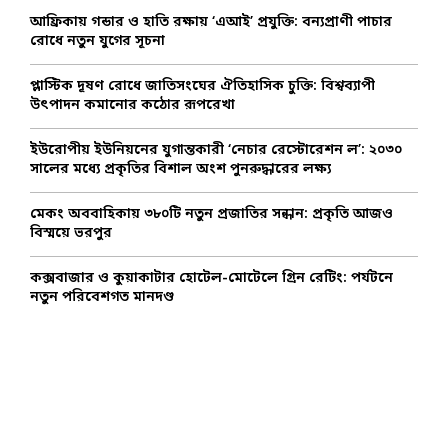
o
আফ্রিকায় গন্ডার ও হাতি রক্ষায় ‘এআই’ প্রযুক্তি: বন্যপ্রাণী পাচার
r
R
রোধে নতুন যুগের সূচনা
:
C
প্লাস্টিক দূষণ রোধে জাতিসংঘের ঐতিহাসিক চুক্তি: বিশ্বব্যাপী
উৎপাদন কমানোর কঠোর রূপরেখা
H
ইউরোপীয় ইউনিয়নের যুগান্তকারী ‘নেচার রেস্টোরেশন ল’: ২০৩০
সালের মধ্যে প্রকৃতির বিশাল অংশ পুনরুদ্ধারের লক্ষ্য
মেকং অববাহিকায় ৩৮০টি নতুন প্রজাতির সন্ধান: প্রকৃতি আজও
বিস্ময়ে ভরপুর
কক্সবাজার ও কুয়াকাটার হোটেল-মোটেলে গ্রিন রেটিং: পর্যটনে
নতুন পরিবেশগত মানদণ্ড