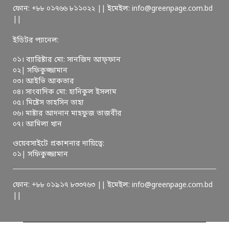
ফোন: +৮৮ ০১৭৬৬ ৮১১০২২ || ইমেইল: info@greenpage.com.bd
||
ইডিটর প্যানেল:
০১। ব্যারিষ্টার মো: সানজিদ আফ্ফান
০২| সফিকুজ্জামান
০৩। আইভি আকতার
০৪। সাংবাদিক মো: হানিকুল ইসলাম
০৫। মিষ্টেস তাহসিন তাহা
০৬। মাষ্টার আদনান মাহফুজ তাজবীর
০৭। আমিলা খান
ওয়েবসাইটে প্রকাশনার দায়িত্বে:
০১| সফিকুজ্জামান
ফোন: +৮৮ ০১৯১৭ ৮৩৩৭৬৩ || ইমেইল: info@greenpage.com.bd
||