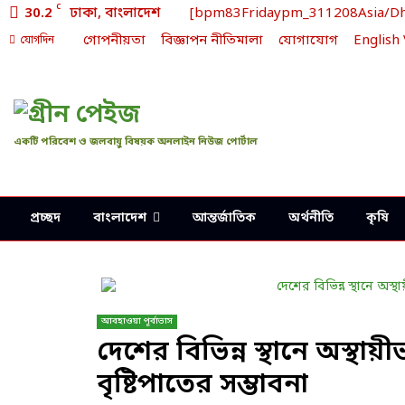
C
30.2
ঢাকা, বাংলাদেশ
[bpm83Fridaypm_311208Asia/Dhaka
গোপনীয়তা
বিজ্ঞাপন নীতিমালা
যোগাযোগ
English
যোগদিন
একটি পরিবেশ ও জলবায়ু বিষয়ক অনলাইন নিউজ পোর্টাল
প্রচ্ছদ
বাংলাদেশ
আন্তর্জাতিক
অর্থনীতি
কৃষি
আবহাওয়া পূর্বাভাস
দেশের বিভিন্ন স্থানে অস্থা
বৃষ্টিপাতের সম্ভাবনা