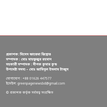
প্রকাশক: মিসেস ফাতেমা জিন্নাত
সম্পাদক : মোঃ মাহফুজুর রহমান
সহকারী সম্পাদক : দীপক কুমার কুন্ড
উপদেষ্টা সদস্য – মোঃ আমিনুল ইসলাম টাব্বুস
যোগাযোগ : +88 01626 447577
ইমেইল: greenpagenewsbd@gmail.com
© প্রকাশক কর্তৃক সর্বস্বত্ব সংরক্ষিত