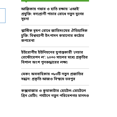
f
A
আফ্রিকায় গন্ডার ও হাতি রক্ষায় ‘এআই’
o
প্রযুক্তি: বন্যপ্রাণী পাচার রোধে নতুন যুগের
r
R
সূচনা
:
C
প্লাস্টিক দূষণ রোধে জাতিসংঘের ঐতিহাসিক
চুক্তি: বিশ্বব্যাপী উৎপাদন কমানোর কঠোর
H
রূপরেখা
ইউরোপীয় ইউনিয়নের যুগান্তকারী ‘নেচার
রেস্টোরেশন ল’: ২০৩০ সালের মধ্যে প্রকৃতির
বিশাল অংশ পুনরুদ্ধারের লক্ষ্য
মেকং অববাহিকায় ৩৮০টি নতুন প্রজাতির
সন্ধান: প্রকৃতি আজও বিস্ময়ে ভরপুর
কক্সবাজার ও কুয়াকাটার হোটেল-মোটেলে
গ্রিন রেটিং: পর্যটনে নতুন পরিবেশগত মানদণ্ড