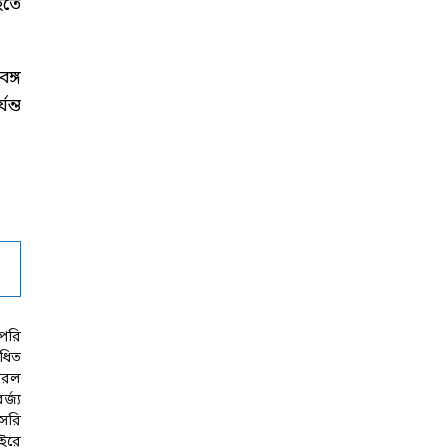
হতে
ঙ্গ
ন্ত