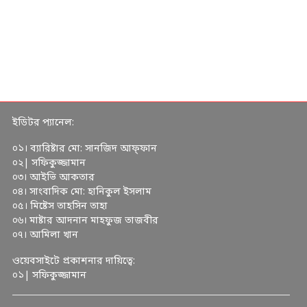
ইডিটর প্যানেল:
০১। ব্যারিষ্টার মো: সানজিদ আফ্ফান
০২| সফিকুজ্জামান
০৩। আইভি আকতার
০৪। সাংবাদিক মো: হানিকুল ইসলাম
০৫। মিষ্টেস তাহসিন তাহা
০৬। মাষ্টার আদনান মাহফুজ তাজবীর
০৭। আমিলা খান
ওয়েবসাইটে প্রকাশনার দায়িত্বে:
০১| সফিকুজ্জামান