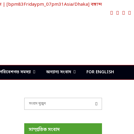
দ | [bpm83Fridaypm_07pm31Asia/Dhaka] বঙ্গাব্দ
Faceboo
Twitte
Lin
Y
পরিবেশগত সমস্যা
অন্যান্য সংবাদ
FOR ENGLISH
S
e
a
S
r
c
E
সাম্প্রতিক সংবাদ
h