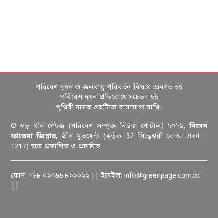
পরিবেশ দূষন ও জলবায়ু পরিবর্তন বিষয়ে অবগত হই
পরিবেশ দূষন প্রতিরোধে সচেতন হই
পৃথিবী নামক গ্রহটিকে বাসযোগ্য রাখি।
© স্বত্ব গ্রীন পেইজ (পরিবেশ সম্পৃক্ত নিউজ পোর্টাল) ২০১৯,
মিসেস
ফাতেমা জিন্নাত
, গ্রীন মুভমেন্ট (কর্তৃক 62 সিদ্ধেশ্বরী রোড, ঢাকা –
1217) হতে প্রকাশিত ও প্রচারিত
ফোন: +৮৮ ০১৭৬৬ ৮১১০২২ || ইমেইল: info@greenpage.com.bd
||