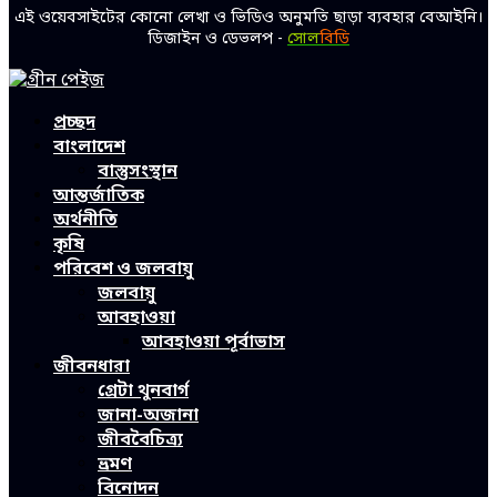
এই ওয়েবসাইটের কোনো লেখা ও ভিডিও অনুমতি ছাড়া ব্যবহার বেআইনি।
ডিজাইন ও ডেভলপ -
সোল
বিডি
Facebook
Twitter
Linkedin
Youtube
প্রচ্ছদ
বাংলাদেশ
বাস্তুসংস্থান
আন্তর্জাতিক
অর্থনীতি
কৃষি
পরিবেশ ও জলবায়ু
জলবায়ু
আবহাওয়া
আবহাওয়া পূর্বাভাস
জীবনধারা
গ্রেটা থুনবার্গ
জানা-অজানা
জীববৈচিত্র্য
ভ্রমণ
বিনোদন