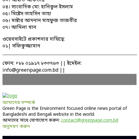
০৩। আইভি আকতার
০৪। সাংবাদিক মো: হানিকুল ইসলাম
০৫। মিষ্টেস তাহসিন তাহা
০৬। মাষ্টার আদনান মাহফুজ তাজবীর
০৭। আমিলা খান
ওয়েবসাইটে প্রকাশনার দায়িত্বে:
০১| সফিকুজ্জামান
ফোন: +৮৮ ০১৯১৭ ৮৩৩৭৬৩ || ইমেইল:
info@greenpage.com.bd ||
আমাদের সম্পর্কে
Green Page is the Environment focused online news portal of
Bangladeshi and Bengali website in the world.
আমাদের সাথে যোগাযোগ করুন:
contact@greenpage.com.bd
অনুসরণ করুন
Facebook
Twitter
Linkedin
Youtube