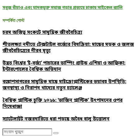
সবুজ বাঁচাও এবং মাদকমুক্ত সমাজ গড়ার প্রত্যয়ে ঢাকায় সাইকেল র‌্যালি
সম্পর্কিত পোস্ট
চরম অস্তিত্ব সংকটে সামুদ্রিক জীববৈচিত্র্য
শীতলক্ষ্যা নদীতে টেক্সটাইল বর্জ্যের বিষক্রিয়া: মাছের মড়ক ও জলজ
জীববৈচিত্র্যের নীরব মৃত্যু
উন্নত বিশ্বের ‘ই-বর্জ্য’ পাচারের ডাম্পিং গ্রাউন্ড এশিয়া ও আফ্রিকা:
ইন্টারপোলের বৈশ্বিক অভিযান
বঙ্গোপসাগরের সামুদ্রিক মাছে মাইক্রোপ্লাস্টিকের ভয়াবহ উপস্থিতি:
জনস্বাস্থ্য ও নিরাপদ খাদ্যের নতুন চ্যালেঞ্জ
বৈশ্বিক প্লাস্টিক চুক্তি ২০২৬: ‘ভার্জিন প্লাস্টিক’ উৎপাদনের ওপর
নিষেধাজ্ঞা
স্যাটেলাইট নজরদারিতে ধরা পড়ছে অবৈধ বালু উত্তোলন
Search
Search
for: