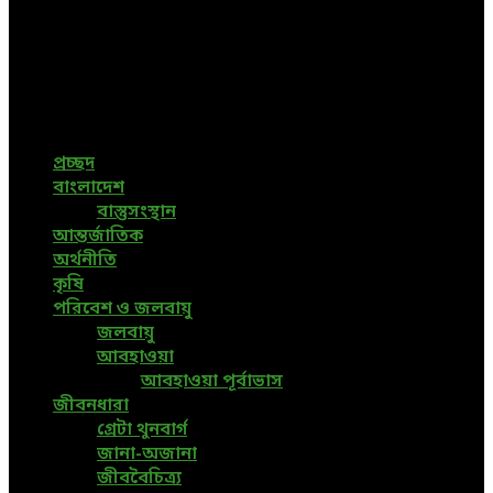
Green Page | Only One Environment News Portal in
Bangladesh
Bangladeshi News, International News, Environmental
News, Bangla News, Latest News, Special News, Sports
News, All Bangladesh Local News and Every Situation of
the world are available in this Bangla News Website.
প্রচ্ছদ
বাংলাদেশ
বাস্তুসংস্থান
আন্তর্জাতিক
অর্থনীতি
কৃষি
পরিবেশ ও জলবায়ু
জলবায়ু
আবহাওয়া
আবহাওয়া পূর্বাভাস
জীবনধারা
গ্রেটা থুনবার্গ
জানা-অজানা
জীববৈচিত্র্য