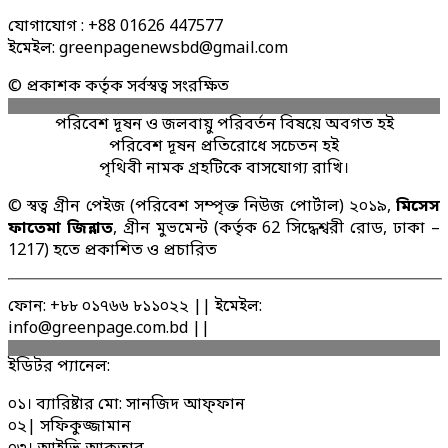
যোগাযোগ : +88 01626 447577
ইমেইল: greenpagenewsbd@gmail.com
© প্রকাশক কর্তৃক সর্বস্বত্ব সংরক্ষিত
পরিবেশ দূষন ও জলবায়ু পরিবর্তন বিষয়ে অবগত হই
পরিবেশ দূষন প্রতিরোধে সচেতন হই
পৃথিবী নামক গ্রহটিকে বাসযোগ্য রাখি।
© স্বত্ব গ্রীন পেইজ (পরিবেশ সম্পৃক্ত নিউজ পোর্টাল) ২০১৯,
মিসেস
ফাতেমা জিন্নাত
, গ্রীন মুভমেন্ট (কর্তৃক 62 সিদ্ধেশ্বরী রোড, ঢাকা –
1217) হতে প্রকাশিত ও প্রচারিত
ফোন: +৮৮ ০১৭৬৬ ৮১১০২২ || ইমেইল:
info@greenpage.com.bd ||
ইডিটর প্যানেল:
০১। ব্যারিষ্টার মো: সানজিদ আফ্ফান
০২| সফিকুজ্জামান