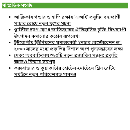
সাম্প্রতিক সংবাদ
আফ্রিকায় গন্ডার ও হাতি রক্ষায় ‘এআই’ প্রযুক্তি: বন্যপ্রাণী
পাচার রোধে নতুন যুগের সূচনা
প্লাস্টিক দূষণ রোধে জাতিসংঘের ঐতিহাসিক চুক্তি: বিশ্বব্যাপী
উৎপাদন কমানোর কঠোর রূপরেখা
ইউরোপীয় ইউনিয়নের যুগান্তকারী ‘নেচার রেস্টোরেশন ল’:
২০৩০ সালের মধ্যে প্রকৃতির বিশাল অংশ পুনরুদ্ধারের লক্ষ্য
মেকং অববাহিকায় ৩৮০টি নতুন প্রজাতির সন্ধান: প্রকৃতি
আজও বিস্ময়ে ভরপুর
কক্সবাজার ও কুয়াকাটার হোটেল-মোটেলে গ্রিন রেটিং:
পর্যটনে নতুন পরিবেশগত মানদণ্ড