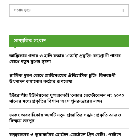
S
e
a
S
r
c
E
h
সাম্প্রতিক সংবাদ
f
A
o
আফ্রিকায় গন্ডার ও হাতি রক্ষায় ‘এআই’ প্রযুক্তি: বন্যপ্রাণী পাচার
r
R
রোধে নতুন যুগের সূচনা
:
C
প্লাস্টিক দূষণ রোধে জাতিসংঘের ঐতিহাসিক চুক্তি: বিশ্বব্যাপী
উৎপাদন কমানোর কঠোর রূপরেখা
H
ইউরোপীয় ইউনিয়নের যুগান্তকারী ‘নেচার রেস্টোরেশন ল’: ২০৩০
সালের মধ্যে প্রকৃতির বিশাল অংশ পুনরুদ্ধারের লক্ষ্য
মেকং অববাহিকায় ৩৮০টি নতুন প্রজাতির সন্ধান: প্রকৃতি আজও
বিস্ময়ে ভরপুর
কক্সবাজার ও কুয়াকাটার হোটেল-মোটেলে গ্রিন রেটিং: পর্যটনে