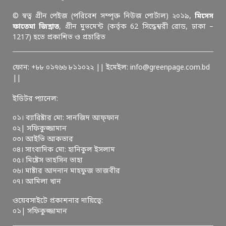
© স্বত্ব গ্রীন পেইজ (পরিবেশ সম্পৃক্ত নিউজ পোর্টাল) ২০১৯,
মিসেস
ফাতেমা জিন্নাত
, গ্রীন মুভমেন্ট (কর্তৃক 62 সিদ্ধেশ্বরী রোড, ঢাকা –
1217) হতে প্রকাশিত ও প্রচারিত
ফোন: +৮৮ ০১৭৬৬ ৮১১০২২ || ইমেইল: info@greenpage.com.bd
||
ইডিটর প্যানেল:
০১। ব্যারিষ্টার মো: সানজিদ আফ্ফান
০২| সফিকুজ্জামান
০৩। আইভি আকতার
০৪। সাংবাদিক মো: হানিকুল ইসলাম
০৫। মিষ্টেস তাহসিন তাহা
০৬। মাষ্টার আদনান মাহফুজ তাজবীর
০৭। আমিলা খান
ওয়েবসাইটে প্রকাশনার দায়িত্বে:
০১| সফিকুজ্জামান