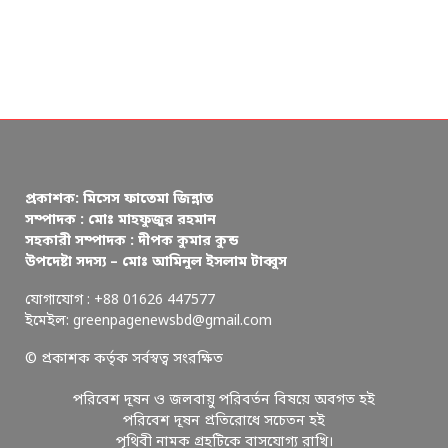
প্রকাশক: মিসেস ফাতেমা জিন্নাত
সম্পাদক : মোঃ মাহফুজুর রহমান
সহকারী সম্পাদক : দীপক কুমার কুন্ড
উপদেষ্টা সদস্য – মোঃ আমিনুল ইসলাম টাব্বুস
যোগাযোগ : +88 01626 447577
ইমেইল: greenpagenewsbd@gmail.com
© প্রকাশক কর্তৃক সর্বস্বত্ব সংরক্ষিত
পরিবেশ দূষন ও জলবায়ু পরিবর্তন বিষয়ে অবগত হই
পরিবেশ দূষন প্রতিরোধে সচেতন হই
পৃথিবী নামক গ্রহটিকে বাসযোগ্য রাখি।