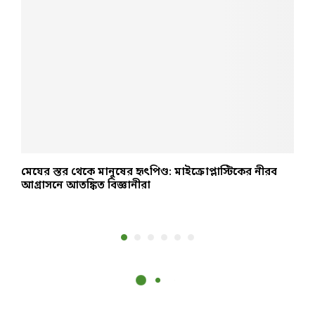
মেঘের স্তর থেকে মানুষের হৃৎপিণ্ড: মাইক্রোপ্লাস্টিকের নীরব
ম
আগ্রাসনে আতঙ্কিত বিজ্ঞানীরা
ভ