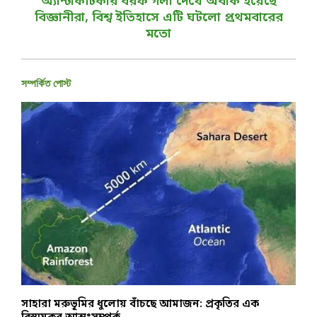
অ্যান্টার্কটিকার বরফ গলা দেখে অবাক হয়েছে
বিজ্ঞানীরা, বিশ্ব ইতিহাসে এটি ঘটলো প্রথমবারের
মতো
সম্পর্কিত পোস্ট
সাহারা মরুভূমির ধুলোয় বাঁচছে আমাজন: প্রকৃতির এক
হ