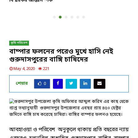
বিস্ময়কর আন্তঃসম্পর্ক
প
কৃষি পরিবেশ
বাম্পার ফলনের পরেও মুখে হাসি নেই
গুরুদাসপুরের বাঙ্গি চাষিদের
May 4, 2020
221
শেয়ার
0
আবহাওয়া ও পরিবেশ অনুকূলে থাকায় প্রতি বছরের ন্যায়