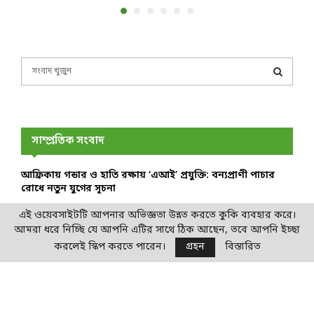
S
e
a
S
r
c
E
h
সাম্প্রতিক সংবাদ
f
A
o
আফ্রিকায় গন্ডার ও হাতি রক্ষায় ‘এআই’ প্রযুক্তি: বন্যপ্রাণী পাচার
r
R
রোধে নতুন যুগের সূচনা
:
C
এই ওয়েবসাইটটি আপনার অভিজ্ঞতা উন্নত করতে কুকি ব্যবহার করে।
প্লাস্টিক দূষণ রোধে জাতিসংঘের ঐতিহাসিক চুক্তি: বিশ্বব্যাপী
আমরা ধরে নিচ্ছি যে আপনি এটির সাথে ঠিক আছেন, তবে আপনি ইচ্ছা
উৎপাদন কমানোর কঠোর রূপরেখা
H
করলেই স্কিপ করতে পারেন।
গ্রহন
বিস্তারিত
ইউরোপীয় ইউনিয়নের যুগান্তকারী ‘নেচার রেস্টোরেশন ল’: ২০৩০
সালের মধ্যে প্রকৃতির বিশাল অংশ পুনরুদ্ধারের লক্ষ্য
মেকং অববাহিকায় ৩৮০টি নতুন প্রজাতির সন্ধান: প্রকৃতি আজও