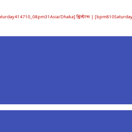
rday414710_08pm31Asia/Dhaka] খ্রিস্টাব্দ | [bpm810Saturday