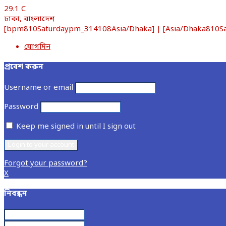
29.1
C
ঢাকা, বাংলাদেশ
[bpm810Saturdaypm_314108Asia/Dhaka] | [Asia/Dhaka810Satu
যোগদিন
প্রবেশ করুন
Username or email
Password
Keep me signed in until I sign out
Forgot your password?
X
নিবন্ধন