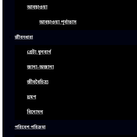
আবহাওয়া
আবহাওয়া পূর্বাভাস
জীবনধারা
গ্রেটা থুনবার্গ
জানা-অজানা
জীববৈচিত্র্য
ভ্রমণ
বিনোদন
পরিবেশ পরিক্রমা