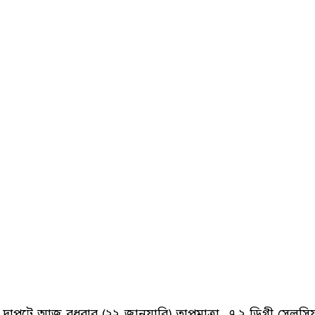
ীতের দাপটে আজ বুধবার (২২ জানুয়ারি) তাপমাত্রা ৭.২ ডিগ্রী সে