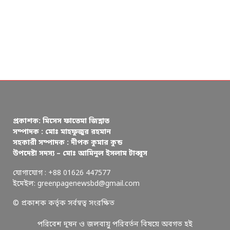
প্রকাশক: মিসেস ফাতেমা জিন্নাত
সম্পাদক : মোঃ মাহফুজুর রহমান
সহকারী সম্পাদক : দীপক কুমার কুন্ড
উপদেষ্টা সদস্য – মোঃ আমিনুল ইসলাম টাব্বুস
যোগাযোগ : +88 01626 447577
ইমেইল: greenpagenewsbd@gmail.com
© প্রকাশক কর্তৃক সর্বস্বত্ব সংরক্ষিত
পরিবেশ দূষন ও জলবায়ু পরিবর্তন বিষয়ে অবগত হই