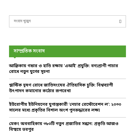
S
e
a
S
r
c
E
h
সাম্প্রতিক সংবাদ
f
A
o
আফ্রিকায় গন্ডার ও হাতি রক্ষায় ‘এআই’ প্রযুক্তি: বন্যপ্রাণী পাচার
r
R
রোধে নতুন যুগের সূচনা
:
C
প্লাস্টিক দূষণ রোধে জাতিসংঘের ঐতিহাসিক চুক্তি: বিশ্বব্যাপী
উৎপাদন কমানোর কঠোর রূপরেখা
H
ইউরোপীয় ইউনিয়নের যুগান্তকারী ‘নেচার রেস্টোরেশন ল’: ২০৩০
সালের মধ্যে প্রকৃতির বিশাল অংশ পুনরুদ্ধারের লক্ষ্য
মেকং অববাহিকায় ৩৮০টি নতুন প্রজাতির সন্ধান: প্রকৃতি আজও
বিস্ময়ে ভরপুর