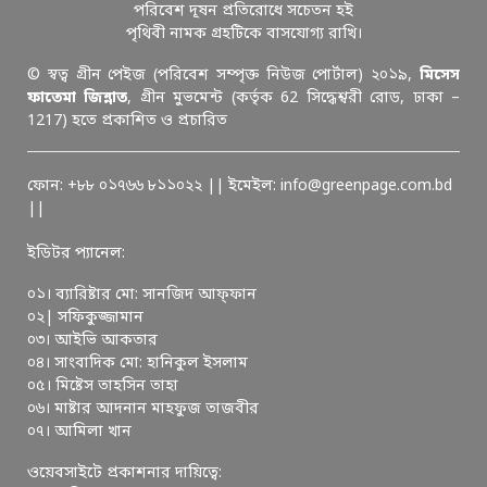
পরিবেশ দূষন প্রতিরোধে সচেতন হই
পৃথিবী নামক গ্রহটিকে বাসযোগ্য রাখি।
© স্বত্ব গ্রীন পেইজ (পরিবেশ সম্পৃক্ত নিউজ পোর্টাল) ২০১৯,
মিসেস
ফাতেমা জিন্নাত
, গ্রীন মুভমেন্ট (কর্তৃক 62 সিদ্ধেশ্বরী রোড, ঢাকা –
1217) হতে প্রকাশিত ও প্রচারিত
ফোন: +৮৮ ০১৭৬৬ ৮১১০২২ || ইমেইল: info@greenpage.com.bd
||
ইডিটর প্যানেল:
০১। ব্যারিষ্টার মো: সানজিদ আফ্ফান
০২| সফিকুজ্জামান
০৩। আইভি আকতার
০৪। সাংবাদিক মো: হানিকুল ইসলাম
০৫। মিষ্টেস তাহসিন তাহা
০৬। মাষ্টার আদনান মাহফুজ তাজবীর
০৭। আমিলা খান
ওয়েবসাইটে প্রকাশনার দায়িত্বে: