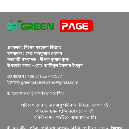
প্রকাশক: মিসেস ফাতেমা জিন্নাত
সম্পাদক : মোঃ মাহফুজুর রহমান
সহকারী সম্পাদক : দীপক কুমার কুন্ড
উপদেষ্টা সদস্য – মোঃ আমিনুল ইসলাম টাব্বুস
যোগাযোগ : +88 01626 447577
ইমেইল: greenpagenewsbd@gmail.com
© প্রকাশক কর্তৃক সর্বস্বত্ব সংরক্ষিত
পরিবেশ দূষন ও জলবায়ু পরিবর্তন বিষয়ে অবগত হই
পরিবেশ দূষন প্রতিরোধে সচেতন হই
পৃথিবী নামক গ্রহটিকে বাসযোগ্য রাখি।
© স্বত্ব গ্রীন পেইজ (পরিবেশ সম্পৃক্ত নিউজ পোর্টাল) ২০১৯,
মিসেস