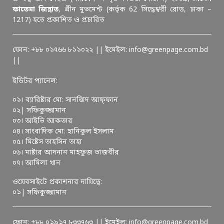
ফাতেমা জিন্নাত
, গ্রীন মুভমেন্ট (কর্তৃক 62 সিদ্ধেশ্বরী রোড, ঢাকা –
1217) হতে প্রকাশিত ও প্রচারিত
ফোন: +৮৮ ০১৭৬৬ ৮১১০২২ || ইমেইল: info@greenpage.com.bd
||
ইডিটর প্যানেল:
০১। ব্যারিষ্টার মো: সানজিদ আফ্ফান
০২| সফিকুজ্জামান
০৩। আইভি আকতার
০৪। সাংবাদিক মো: হানিকুল ইসলাম
০৫। মিষ্টেস তাহসিন তাহা
০৬। মাষ্টার আদনান মাহফুজ তাজবীর
০৭। আমিলা খান
ওয়েবসাইটে প্রকাশনার দায়িত্বে:
০১| সফিকুজ্জামান
ফোন: +৮৮ ০১৯১৭ ৮৩৩৭৬৩ || ইমেইল: info@greenpage.com.bd