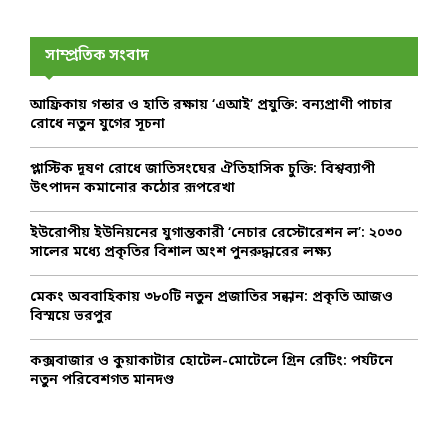
r
c
E
h
সাম্প্রতিক সংবাদ
f
A
o
আফ্রিকায় গন্ডার ও হাতি রক্ষায় ‘এআই’ প্রযুক্তি: বন্যপ্রাণী পাচার
r
R
রোধে নতুন যুগের সূচনা
:
C
প্লাস্টিক দূষণ রোধে জাতিসংঘের ঐতিহাসিক চুক্তি: বিশ্বব্যাপী
উৎপাদন কমানোর কঠোর রূপরেখা
H
ইউরোপীয় ইউনিয়নের যুগান্তকারী ‘নেচার রেস্টোরেশন ল’: ২০৩০
সালের মধ্যে প্রকৃতির বিশাল অংশ পুনরুদ্ধারের লক্ষ্য
মেকং অববাহিকায় ৩৮০টি নতুন প্রজাতির সন্ধান: প্রকৃতি আজও
বিস্ময়ে ভরপুর
কক্সবাজার ও কুয়াকাটার হোটেল-মোটেলে গ্রিন রেটিং: পর্যটনে
নতুন পরিবেশগত মানদণ্ড