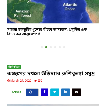
সাহারা মরুভূমির ধুলোয় বাঁচছে আমাজন: প্রকৃতির এক
হ
বিস্ময়কর আন্তঃসম্পর্ক
প
জীববৈচিত্র্য
কচ্ছপের দখলে উড়িষ্যার রুশিকুল্যা সমুদ্র
March 27, 2020
259
শেয়ার
0