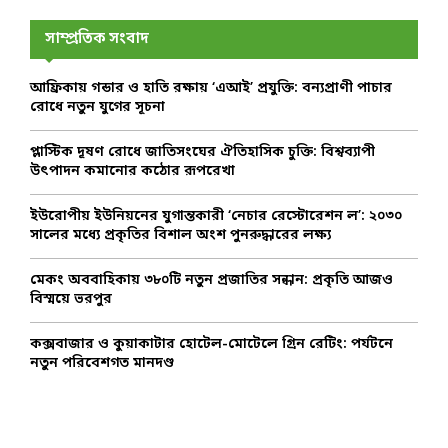
c
E
h
সাম্প্রতিক সংবাদ
f
A
o
আফ্রিকায় গন্ডার ও হাতি রক্ষায় ‘এআই’ প্রযুক্তি: বন্যপ্রাণী পাচার
r
R
রোধে নতুন যুগের সূচনা
:
C
প্লাস্টিক দূষণ রোধে জাতিসংঘের ঐতিহাসিক চুক্তি: বিশ্বব্যাপী
উৎপাদন কমানোর কঠোর রূপরেখা
H
ইউরোপীয় ইউনিয়নের যুগান্তকারী ‘নেচার রেস্টোরেশন ল’: ২০৩০
সালের মধ্যে প্রকৃতির বিশাল অংশ পুনরুদ্ধারের লক্ষ্য
মেকং অববাহিকায় ৩৮০টি নতুন প্রজাতির সন্ধান: প্রকৃতি আজও
বিস্ময়ে ভরপুর
কক্সবাজার ও কুয়াকাটার হোটেল-মোটেলে গ্রিন রেটিং: পর্যটনে
নতুন পরিবেশগত মানদণ্ড