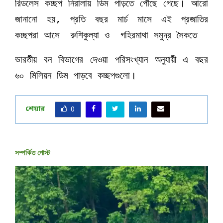
রিডলেস কচ্ছপ নিরালায় ডিম পাড়তে পৌঁছে গেছে। আরো
জানানো হয়, প্রতি বছর মার্চ মাসে এই প্রজাতির
কচ্ছপরা আসে রুশিকুল্যা ও গহিরমাথা সমুদ্র সৈকতে
ভারতীয় বন বিভাগের দেওয়া পরিসংখ্যান অনুযায়ী এ বছর
৬০ মিলিয়ন ডিম পাড়বে কচ্ছপগুলো।
শেয়ার
0
সম্পর্কিত পোস্ট