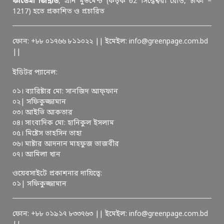
ফাতেমা জিন্নাত
, গ্রীন মুভমেন্ট (কর্তৃক 62 সিদ্ধেশ্বরী রোড, ঢাকা –
1217) হতে প্রকাশিত ও প্রচারিত
ফোন: +৮৮ ০১৭৬৬ ৮১১০২২ || ইমেইল: info@greenpage.com.bd
||
ইডিটর প্যানেল:
০১। ব্যারিষ্টার মো: সানজিদ আফ্ফান
০২| সফিকুজ্জামান
০৩। আইভি আকতার
০৪। সাংবাদিক মো: হানিকুল ইসলাম
০৫। মিষ্টেস তাহসিন তাহা
০৬। মাষ্টার আদনান মাহফুজ তাজবীর
০৭। আমিলা খান
ওয়েবসাইটে প্রকাশনার দায়িত্বে:
০১| সফিকুজ্জামান
ফোন: +৮৮ ০১৯১৭ ৮৩৩৭৬৩ || ইমেইল: info@greenpage.com.bd