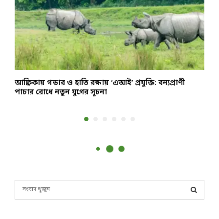
ক
আফ্রিকায় গন্ডার ও হাতি রক্ষায় ‘এআই’ প্রযুক্তি: বন্যপ্রাণী
ম
পাচার রোধে নতুন যুগের সূচনা
ব
S
e
a
S
r