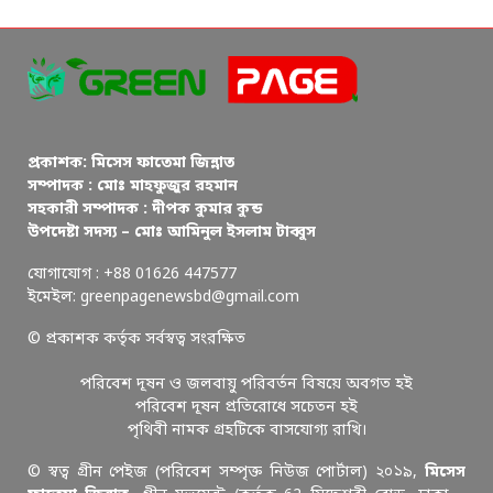
প্রকাশক: মিসেস ফাতেমা জিন্নাত
সম্পাদক : মোঃ মাহফুজুর রহমান
সহকারী সম্পাদক : দীপক কুমার কুন্ড
উপদেষ্টা সদস্য – মোঃ আমিনুল ইসলাম টাব্বুস
যোগাযোগ : +88 01626 447577
ইমেইল: greenpagenewsbd@gmail.com
© প্রকাশক কর্তৃক সর্বস্বত্ব সংরক্ষিত
পরিবেশ দূষন ও জলবায়ু পরিবর্তন বিষয়ে অবগত হই
পরিবেশ দূষন প্রতিরোধে সচেতন হই
পৃথিবী নামক গ্রহটিকে বাসযোগ্য রাখি।
© স্বত্ব গ্রীন পেইজ (পরিবেশ সম্পৃক্ত নিউজ পোর্টাল) ২০১৯,
মিসেস