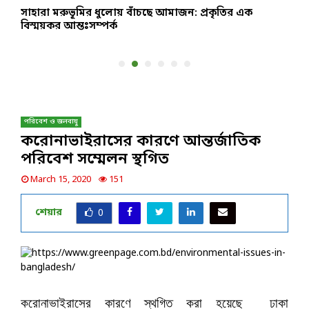
সাহারা মরুভূমির ধুলোয় বাঁচছে আমাজন: প্রকৃতির এক
হ
বিস্ময়কর আন্তঃসম্পর্ক
প
পরিবেশ ও জলবায়ু
করোনাভাইরাসের কারণে আন্তর্জাতিক
পরিবেশ সম্মেলন স্থগিত
March 15, 2020
151
শেয়ার
0
করোনাভাইরাসের কারণে স্থগিত করা হয়েছে ঢাকা