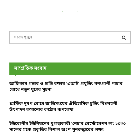
S
e
a
S
r
c
E
h
সাম্প্রতিক সংবাদ
f
A
o
আফ্রিকায় গন্ডার ও হাতি রক্ষায় ‘এআই’ প্রযুক্তি: বন্যপ্রাণী পাচার
r
R
রোধে নতুন যুগের সূচনা
:
C
প্লাস্টিক দূষণ রোধে জাতিসংঘের ঐতিহাসিক চুক্তি: বিশ্বব্যাপী
উৎপাদন কমানোর কঠোর রূপরেখা
H
ইউরোপীয় ইউনিয়নের যুগান্তকারী ‘নেচার রেস্টোরেশন ল’: ২০৩০
সালের মধ্যে প্রকৃতির বিশাল অংশ পুনরুদ্ধারের লক্ষ্য