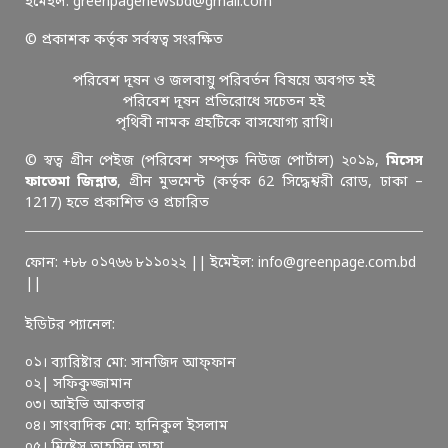
ইমেইল: greenpagenewsbd@gmail.com
© প্রকাশক কর্তৃক সর্বস্বত্ব সংরক্ষিত
পরিবেশ দূষন ও জলবায়ু পরিবর্তন বিষয়ে অবগত হই
পরিবেশ দূষন প্রতিরোধে সচেতন হই
পৃথিবী নামক গ্রহটিকে বাসযোগ্য রাখি।
© স্বত্ব গ্রীন পেইজ (পরিবেশ সম্পৃক্ত নিউজ পোর্টাল) ২০১৯,
মিসেস
ফাতেমা জিন্নাত
, গ্রীন মুভমেন্ট (কর্তৃক 62 সিদ্ধেশ্বরী রোড, ঢাকা –
1217) হতে প্রকাশিত ও প্রচারিত
ফোন: +৮৮ ০১৭৬৬ ৮১১০২২ || ইমেইল: info@greenpage.com.bd
||
ইডিটর প্যানেল:
০১। ব্যারিষ্টার মো: সানজিদ আফ্ফান
০২| সফিকুজ্জামান
০৩। আইভি আকতার
০৪। সাংবাদিক মো: হানিকুল ইসলাম
০৫। মিষ্টেস তাহসিন তাহা