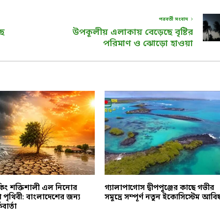
পরবর্তী সংবাদ
ছে
উপকূলীয় এলাকায় বেড়েছে বৃষ্টির
পরিমাণ ও ঝোড়ো হাওয়া
রেকিং শক্তিশালী এল নিনোর
গ্যালাপাগোস দ্বীপপুঞ্জের কাছে গভীর
খে পৃথিবী: বাংলাদেশের জন্য
সমুদ্রে সম্পূর্ণ নতুন ইকোসিস্টেম আবিষ্
বার্তা