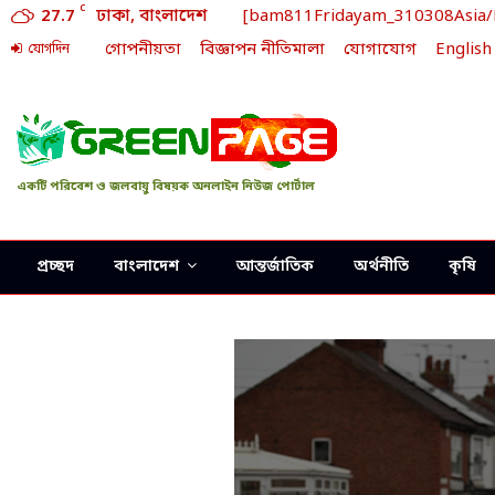
C
27.7
ঢাকা, বাংলাদেশ
[bam811Fridayam_310308Asia/Dh
গোপনীয়তা
বিজ্ঞাপন নীতিমালা
যোগাযোগ
English
যোগদিন
একটি পরিবেশ ও জলবায়ু বিষয়ক অনলাইন নিউজ পোর্টাল
প্রচ্ছদ
বাংলাদেশ
আন্তর্জাতিক
অর্থনীতি
কৃষি