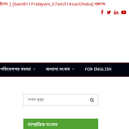
াব্দ | [bam811Fridayam_07am31Asia/Dhaka] বঙ্গাব্দ
Facebook
Twitter
Link
Y
পরিবেশগত সমস্যা
অন্যান্য সংবাদ
FOR ENGLISH
S
e
a
S
r
c
E
সাম্প্রতিক সংবাদ
h