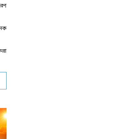
ারণ
নেক
করা