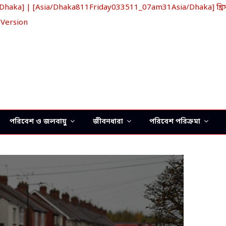
aka] | [Asia/Dhaka811Friday033511_07am31Asia/Dhaka] খ্রিস্ট
 Version
পরিবেশ ও জলবায়ু
জীবনধারা
পরিবেশ পরিক্রমা