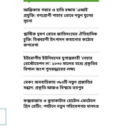
f
A
আফ্রিকায় গন্ডার ও হাতি রক্ষায় ‘এআই’
o
প্রযুক্তি: বন্যপ্রাণী পাচার রোধে নতুন যুগের
r
R
সূচনা
:
C
প্লাস্টিক দূষণ রোধে জাতিসংঘের ঐতিহাসিক
চুক্তি: বিশ্বব্যাপী উৎপাদন কমানোর কঠোর
H
রূপরেখা
ইউরোপীয় ইউনিয়নের যুগান্তকারী ‘নেচার
রেস্টোরেশন ল’: ২০৩০ সালের মধ্যে প্রকৃতির
বিশাল অংশ পুনরুদ্ধারের লক্ষ্য
মেকং অববাহিকায় ৩৮০টি নতুন প্রজাতির
সন্ধান: প্রকৃতি আজও বিস্ময়ে ভরপুর
কক্সবাজার ও কুয়াকাটার হোটেল-মোটেলে
গ্রিন রেটিং: পর্যটনে নতুন পরিবেশগত মানদণ্ড