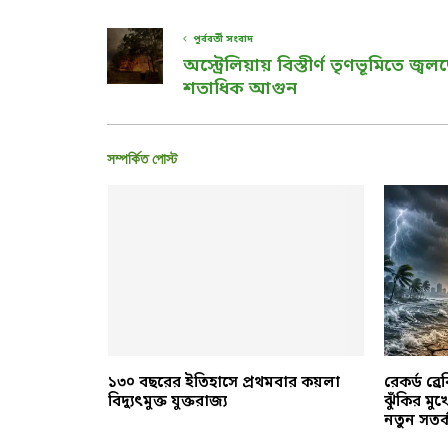
পূর্ববর্তী সংবাদ
অস্ট্রেলিয়ায় বিস্তীর্ণ তৃণভূমিতে জ্বল
শতাধিক আগুন
সম্পর্কিত পোস্ট
সংঘের
১৩০ বছরের ইতিহাসে প্রথমবার কয়লা
রেকর্ড ব্
পী উৎপাদন
বিদ্যুৎমুক্ত যুক্তরাজ্য
ঝুঁকির মু
নতুন সতর্ক