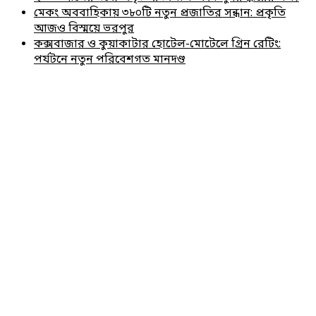
মেকং অববাহিকায় ৩৮০টি নতুন প্রজাতির সন্ধান: প্রকৃতি
আজও বিস্ময়ে ভরপুর
কক্সবাজার ও কুয়াকাটার হোটেল-মোটেলে গ্রিন রেটিং:
পর্যটনে নতুন পরিবেশগত মানদণ্ড