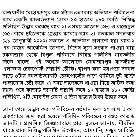
রাজধানীর মোহাম্মদপুর বাস স্ট্যান্ড এলাকায় অভিযান পরিচালনা
করে একটি কাভার্ডভ্যান থেকে ১০ হাজার ১৮০ কেজি নিষিদ্ধ
পলিথিন উদ্ধার করেছে র‌্যাব-২। এসময় আজাদ (৩৮) ও রাজেদুল
(৩৫) নামে দুইজনকে গ্রেপ্তার করেছে র‌্যাব-২। গতকাল মঙ্গলবার
(২১ জানুয়ারী ২০২০) সকালে এ অভিযান চালানো হয়। র‌্যাব-২
এর মেজর আরেফিন জানান, বিশেষ সূত্রে সংবাদ পাওয়া যায়
চকবাজার থেকে বিপুল পরিমানে নিষিদ্ধ পলিথিন গাবতলীর
দিকে যাচ্ছে। এই তথ্যের আলোকে মোহাম্মদপুর বাসস্ট্যান্ড
এলাকায় চেকপোস্ট (তল্লাশি চৌকি) স্থাপন করা হয়।পরে সকাল
সাড়ে ৬টায় কাভার্ডভ্যানটি চেকপোস্টের পাশে থামিয়ে দুই ব্যক্তি
পালানোর চেষ্টা করে। এ সময় তাদেরকে ধাওয়া দিয়ে আটক করা
র‌্যাব। পরে কাভার্ড ভ্যানটি তল্লাশি করে ১০ হাজার ১৮০ কেজি
পলিথিন, ২টি মোবাইল ফোন ও তিন হাজার টাকা উদ্ধার করে।
জানা গেছে উদ্ধার করা পলিথিনের বর্তমান মূল্য ১০ লাখ টাকা।
একইসাথে জব্দ করা হয়েছে পলিথিন পরিবহনে ব্যবহৃত কাভার্ড
ভ্যানটি । প্রাথমিক জিজ্ঞাসাবাদে তারা দুজনে জানায়, দীর্ঘদিন
যাবত তারা নিষিদ্ধ পলিথিন উৎপাদন, আমদানি, মজুদ ও বিক্রি