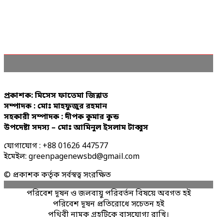
প্রকাশক: মিসেস ফাতেমা জিন্নাত
সম্পাদক : মোঃ মাহফুজুর রহমান
সহকারী সম্পাদক : দীপক কুমার কুন্ড
উপদেষ্টা সদস্য – মোঃ আমিনুল ইসলাম টাব্বুস
যোগাযোগ : +88 01626 447577
ইমেইল: greenpagenewsbd@gmail.com
© প্রকাশক কর্তৃক সর্বস্বত্ব সংরক্ষিত
পরিবেশ দূষন ও জলবায়ু পরিবর্তন বিষয়ে অবগত হই
পরিবেশ দূষন প্রতিরোধে সচেতন হই
পৃথিবী নামক গ্রহটিকে বাসযোগ্য রাখি।