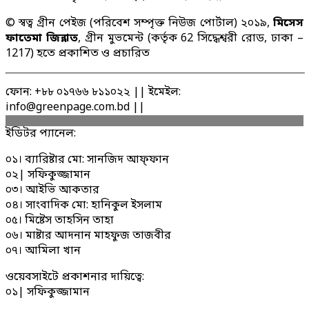
© স্বত্ব গ্রীন পেইজ (পরিবেশ সম্পৃক্ত নিউজ পোর্টাল) ২০১৯,
মিসেস
ফাতেমা জিন্নাত
, গ্রীন মুভমেন্ট (কর্তৃক 62 সিদ্ধেশ্বরী রোড, ঢাকা –
1217) হতে প্রকাশিত ও প্রচারিত
ফোন: +৮৮ ০১৭৬৬ ৮১১০২২ || ইমেইল:
info@greenpage.com.bd ||
ইডিটর প্যানেল:
০১। ব্যারিষ্টার মো: সানজিদ আফ্ফান
০২| সফিকুজ্জামান
০৩। আইভি আকতার
০৪। সাংবাদিক মো: হানিকুল ইসলাম
০৫। মিষ্টেস তাহসিন তাহা
০৬। মাষ্টার আদনান মাহফুজ তাজবীর
০৭। আমিলা খান
ওয়েবসাইটে প্রকাশনার দায়িত্বে:
০১| সফিকুজ্জামান