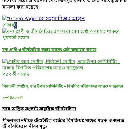
করে আসছে। এ ঘটনায় মোহাম্মদপুর থানায় তাদের বিরুদ্ধে একটি
মামলা করা হয়েছে।
শেয়ার
0
পূর্ববর্তী সংবাদ
বন্য প্রাণী ও জীববৈচিত্র্য রক্ষায় র‌্যাবের চেষ্টা অব্যাহত থাকবে
পরবর্তী সংবাদ
নির্বাচনী পোষ্টার, তার উপর লেমিনিটিং – বিপর্যিত পরিবেশের আরও নাজুকতা
সম্পর্কিত পোস্ট
চরম অস্তিত্ব সংকটে সামুদ্রিক জীববৈচিত্র্য
শীতলক্ষ্যা নদীতে টেক্সটাইল বর্জ্যের বিষক্রিয়া: মাছের মড়ক ও জলজ
জীববৈচিত্র্যের নীরব মৃত্যু