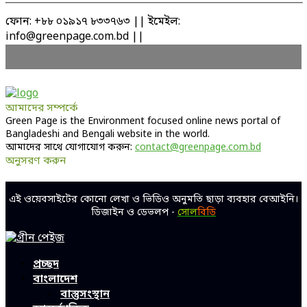
ফোন: +৮৮ ০১৯১৭ ৮৩৩৭৬৩ || ইমেইল:
info@greenpage.com.bd ||
আমাদের সম্পর্কে
Green Page is the Environment focused online news portal of
Bangladeshi and Bengali website in the world.
আমাদের সাথে যোগাযোগ করুন:
contact@greenpage.com.bd
অনুসরণ করুন
Facebook
Twitter
Linkedin
Youtube
এই ওয়েবসাইটের কোনো লেখা ও ভিডিও অনুমতি ছাড়া ব্যবহার বেআইনি।
ডিজাইন ও ডেভলপ -
সোল
বিডি
Facebook
Twitter
Linkedin
Youtube
প্রচ্ছদ
বাংলাদেশ
বাস্তুসংস্থান