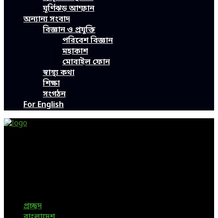
ঘূর্ণিঝড় আম্ফান
অন্যান্য সংবাদ
বিজ্ঞান ও প্রযুক্তি
পরিবেশ বিজ্ঞান
মহাকাশ
মোবাইল ফোন
স্বাস্থ্য কথা
শিক্ষা
সংগঠন
For English
Green Page | Only One Environment News Portal in
Bangladesh
Bangladeshi News, International News, Environmental
News, Bangla News, Latest News, Special News, Sports
News, All Bangladesh Local News and Every Situation of
the world are available in this Bangla News Website.
প্রচ্ছদ
বাংলাদেশ