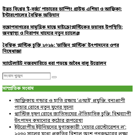
উন্নত বিশ্বের ‘ই-বর্জ্য’ পাচারের ডাম্পিং গ্রাউন্ড এশিয়া ও আফ্রিকা:
ইন্টারপোলের বৈশ্বিক অভিযান
বঙ্গোপসাগরের সামুদ্রিক মাছে মাইক্রোপ্লাস্টিকের ভয়াবহ উপস্থিতি:
জনস্বাস্থ্য ও নিরাপদ খাদ্যের নতুন চ্যালেঞ্জ
বৈশ্বিক প্লাস্টিক চুক্তি ২০২৬: ‘ভার্জিন প্লাস্টিক’ উৎপাদনের ওপর
নিষেধাজ্ঞা
স্যাটেলাইট নজরদারিতে ধরা পড়ছে অবৈধ বালু উত্তোলন
Search
Search
for:
সাম্প্রতিক সংবাদ
আফ্রিকায় গন্ডার ও হাতি রক্ষায় ‘এআই’ প্রযুক্তি: বন্যপ্রাণী
পাচার রোধে নতুন যুগের সূচনা
প্লাস্টিক দূষণ রোধে জাতিসংঘের ঐতিহাসিক চুক্তি: বিশ্বব্যাপী
উৎপাদন কমানোর কঠোর রূপরেখা
ইউরোপীয় ইউনিয়নের যুগান্তকারী ‘নেচার রেস্টোরেশন ল’:
২০৩০ সালের মধ্যে প্রকৃতির বিশাল অংশ পুনরুদ্ধারের লক্ষ্য