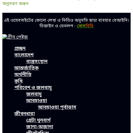
অনুসরণ করুন
Facebook
Twitter
Linkedin
Youtube
এই ওয়েবসাইটের কোনো লেখা ও ভিডিও অনুমতি ছাড়া ব্যবহার বেআইনি।
ডিজাইন ও ডেভলপ -
সোল
বিডি
Facebook
Twitter
Linkedin
Youtube
প্রচ্ছদ
বাংলাদেশ
বাস্তুসংস্থান
আন্তর্জাতিক
অর্থনীতি
কৃষি
পরিবেশ ও জলবায়ু
জলবায়ু
আবহাওয়া
আবহাওয়া পূর্বাভাস
জীবনধারা
গ্রেটা থুনবার্গ
জানা-অজানা