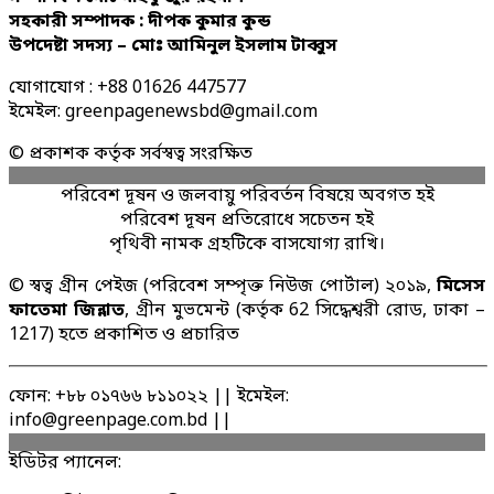
সহকারী সম্পাদক : দীপক কুমার কুন্ড
উপদেষ্টা সদস্য – মোঃ আমিনুল ইসলাম টাব্বুস
যোগাযোগ : +88 01626 447577
ইমেইল: greenpagenewsbd@gmail.com
© প্রকাশক কর্তৃক সর্বস্বত্ব সংরক্ষিত
পরিবেশ দূষন ও জলবায়ু পরিবর্তন বিষয়ে অবগত হই
পরিবেশ দূষন প্রতিরোধে সচেতন হই
পৃথিবী নামক গ্রহটিকে বাসযোগ্য রাখি।
© স্বত্ব গ্রীন পেইজ (পরিবেশ সম্পৃক্ত নিউজ পোর্টাল) ২০১৯,
মিসেস
ফাতেমা জিন্নাত
, গ্রীন মুভমেন্ট (কর্তৃক 62 সিদ্ধেশ্বরী রোড, ঢাকা –
1217) হতে প্রকাশিত ও প্রচারিত
ফোন: +৮৮ ০১৭৬৬ ৮১১০২২ || ইমেইল:
info@greenpage.com.bd ||
ইডিটর প্যানেল: