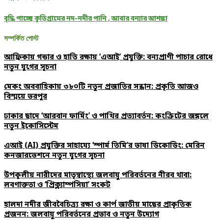
বৃদ্ধি পাচ্ছে কুড়িগ্রামের নদ-নদীর পানি , আবার বন্যার আশঙ্কা
সম্পর্কিত পোস্ট
আফ্রিকায় গন্ডার ও হাতি রক্ষায় ‘এআই’ প্রযুক্তি: বন্যপ্রাণী পাচার রোধে
নতুন যুগের সূচনা
মেকং অববাহিকায় ৩৮০টি নতুন প্রজাতির সন্ধান: প্রকৃতি আজও
বিস্ময়ে ভরপুর
ঢাকার ছাদে ‘আরবান ফার্মিং’ ও পাখির প্রত্যাবর্তন: কংক্রিটের জঙ্গলে
নতুন ইকোসিস্টেম
এআই (AI) প্রযুক্তির সাহায্যে ‘স্পার্ম তিমি’র ভাষা ডিকোডিং: মেরিন
কনজারভেশনে নতুন যুগের সূচনা
উপকূলীয় নারীদের মাতৃস্বাস্থ্যে জলবায়ু পরিবর্তনের নীরব থাবা:
লবণাক্ততা ও ‘প্রিক্ল্যাম্পসিয়া’ সংকট
হালদা নদীর জীববৈচিত্র্য রক্ষা ও কার্প জাতীয় মাছের প্রাকৃতিক
প্রজনন: জলবায়ু পরিবর্তনের প্রভাব ও নতুন উদ্যোগ