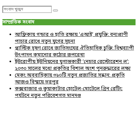
Search
Search
for:
সাম্প্রতিক সংবাদ
আফ্রিকায় গন্ডার ও হাতি রক্ষায় ‘এআই’ প্রযুক্তি: বন্যপ্রাণী
পাচার রোধে নতুন যুগের সূচনা
প্লাস্টিক দূষণ রোধে জাতিসংঘের ঐতিহাসিক চুক্তি: বিশ্বব্যাপী
উৎপাদন কমানোর কঠোর রূপরেখা
ইউরোপীয় ইউনিয়নের যুগান্তকারী ‘নেচার রেস্টোরেশন ল’:
২০৩০ সালের মধ্যে প্রকৃতির বিশাল অংশ পুনরুদ্ধারের লক্ষ্য
মেকং অববাহিকায় ৩৮০টি নতুন প্রজাতির সন্ধান: প্রকৃতি
আজও বিস্ময়ে ভরপুর
কক্সবাজার ও কুয়াকাটার হোটেল-মোটেলে গ্রিন রেটিং:
পর্যটনে নতুন পরিবেশগত মানদণ্ড