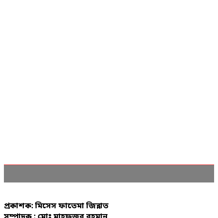
প্রকাশক: মিসেস ফাতেমা জিন্নাত
সম্পাদক : মোঃ মাহফুজুর রহমান