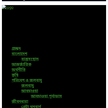
Green Page | Only One Environment News Portal in
Bangladesh
Bangladeshi News, International News, Environmental
News, Bangla News, Latest News, Special News, Sports
News, All Bangladesh Local News and Every Situation of
the world are available in this Bangla News Website.
প্রচ্ছদ
বাংলাদেশ
বাস্তুসংস্থান
আন্তর্জাতিক
অর্থনীতি
কৃষি
পরিবেশ ও জলবায়ু
জলবায়ু
আবহাওয়া
আবহাওয়া পূর্বাভাস
জীবনধারা
গ্রেটা থুনবার্গ