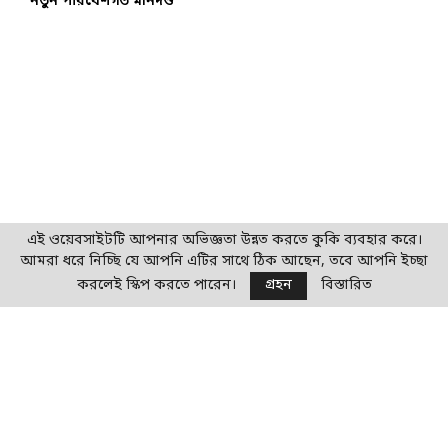
নতুন পরিবেশগত মানদণ্ড
এই ওয়েবসাইটটি আপনার অভিজ্ঞতা উন্নত করতে কুকি ব্যবহার করে।
আমরা ধরে নিচ্ছি যে আপনি এটির সাথে ঠিক আছেন, তবে আপনি ইচ্ছা
করলেই স্কিপ করতে পারেন।
গ্রহন
বিস্তারিত