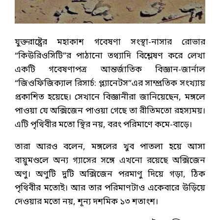
যুক্তরাষ্ট্রের মহাকাশ গবেষণা সংস্থা-নাসার রোভার
“কিউরিওসিটি”র পাঠানো তথ্যাদি বিশ্লেষণ করে লেখা
একটি গবেষণাপত্র আন্তর্জাতিক বিজ্ঞান-জার্নাল
“জিওফিজিক্যাল রিসার্চ: প্ল্যানেটস”এর সাম্প্রতিক সংখ্যায়
প্রকাশিত হয়েছে। সেখানে বিজ্ঞানীরা জানিয়েছেন, মঙ্গলে
পাওয়া যে অক্সিজেন পাওয়া গেছে তা রীতিমতো রহস্যময়।
এটি পৃথিবীর মতো স্থির নয়, বরং পরিমাণে কমে-বাড়ে।
তারা আরও বলেন, মঙ্গলের খুব পাতলা হয়ে আসা
বায়ুমণ্ডলে অন্য গ্যাসের সঙ্গে এখনো রয়েছে অক্সিজেন
অণু। অণুটি দুটি অক্সিজেন পরমাণু দিয়ে গড়া, ঠিক
পৃথিবীর মতোই। আর তার পরিমাণটাও একেবারে উড়িয়ে
দেওয়ার মতো নয়, শূন্য দশমিক ১৩ শতাংশ।