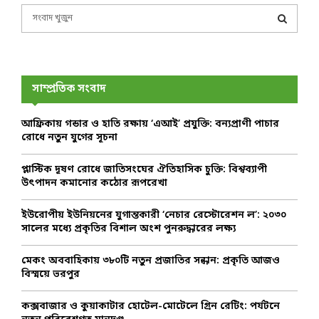
S
e
a
S
r
c
E
h
সাম্প্রতিক সংবাদ
f
A
o
আফ্রিকায় গন্ডার ও হাতি রক্ষায় ‘এআই’ প্রযুক্তি: বন্যপ্রাণী পাচার
r
R
রোধে নতুন যুগের সূচনা
:
C
প্লাস্টিক দূষণ রোধে জাতিসংঘের ঐতিহাসিক চুক্তি: বিশ্বব্যাপী
উৎপাদন কমানোর কঠোর রূপরেখা
H
ইউরোপীয় ইউনিয়নের যুগান্তকারী ‘নেচার রেস্টোরেশন ল’: ২০৩০
সালের মধ্যে প্রকৃতির বিশাল অংশ পুনরুদ্ধারের লক্ষ্য
মেকং অববাহিকায় ৩৮০টি নতুন প্রজাতির সন্ধান: প্রকৃতি আজও
বিস্ময়ে ভরপুর
কক্সবাজার ও কুয়াকাটার হোটেল-মোটেলে গ্রিন রেটিং: পর্যটনে