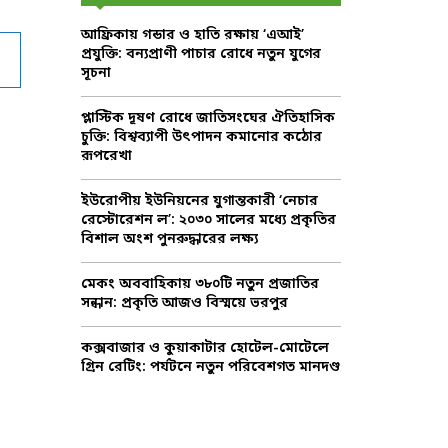
f
A
আফ্রিকায় গন্ডার ও হাতি রক্ষায় ‘এআই’
o
প্রযুক্তি: বন্যপ্রাণী পাচার রোধে নতুন যুগের
r
R
সূচনা
:
C
প্লাস্টিক দূষণ রোধে জাতিসংঘের ঐতিহাসিক
চুক্তি: বিশ্বব্যাপী উৎপাদন কমানোর কঠোর
H
রূপরেখা
ইউরোপীয় ইউনিয়নের যুগান্তকারী ‘নেচার
রেস্টোরেশন ল’: ২০৩০ সালের মধ্যে প্রকৃতির
বিশাল অংশ পুনরুদ্ধারের লক্ষ্য
মেকং অববাহিকায় ৩৮০টি নতুন প্রজাতির
সন্ধান: প্রকৃতি আজও বিস্ময়ে ভরপুর
কক্সবাজার ও কুয়াকাটার হোটেল-মোটেলে
গ্রিন রেটিং: পর্যটনে নতুন পরিবেশগত মানদণ্ড