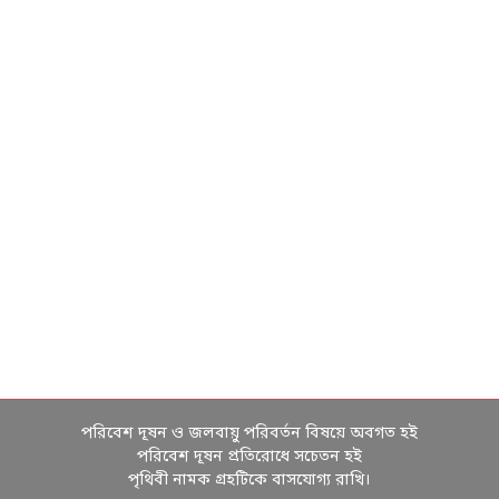
পরিবেশ দূষন ও জলবায়ু পরিবর্তন বিষয়ে অবগত হই
পরিবেশ দূষন প্রতিরোধে সচেতন হই
পৃথিবী নামক গ্রহটিকে বাসযোগ্য রাখি।