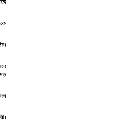
্গে
েকে
টর।
সবে
েড়
াদশ
বী।