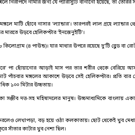
ে নিরাপদে নামার জন্য যে প্যারাস্যুট বানানো হয়েছে, তা তৈরির সঙ
গলে মাটি ছোঁবে নাসার ‘ল্যান্ডার’। তারপরই লাল গ্রহে ল্যান্ডার থ
্কর মারতে উড়বে হেলিকপ্টার ‘ইনজেনুইটি’।
কিলোগ্রাম (৪ পাউন্ড)। যার মাথার উপরে রয়েছে দু’টি ব্লেড বা রো
রেটারে’ পা ছোঁয়ানোর আড়াই মাস পর তার শরীর থেকে বেরিয়ে আ
ট পাঁচবার মঙ্গলের আকাশে উড়বে সেই হেলিকপ্টার। প্রতি বার দ
বাধিক ১০০ মিটার উচ্চতায়।
কা সঞ্জীব দত্ত-সহ মহিষাদলের মানুষ। উচ্চমাধ্যমিকে বাংলায় এক
ণ করলেও লেখাপড়া, বড় হয়ে ওঠা কলকাতায়। ছোট থেকেই খুব মেধা
রে সাঁতার কাটার খুব নেশা ছিল।