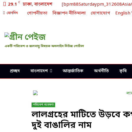
C
29.1
ঢাকা, বাংলাদেশ
[bpm88Saturdaypm_312608Asia/Dh
গোপনীয়তা
বিজ্ঞাপন নীতিমালা
যোগাযোগ
English
যোগদিন
একটি পরিবেশ ও জলবায়ু বিষয়ক অনলাইন নিউজ পোর্টাল
প্রচ্ছদ
বাংলাদেশ
আন্তর্জাতিক
অর্থনীতি
কৃষি
পরিবেশ গবেষণা
লালগ্রহের মাটিতে উড়বে ক
দুই বাঙালির নাম