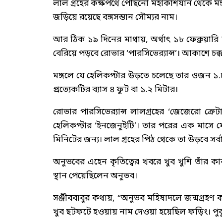
লাল গ্রহের কক্ষপথে পৌঁছনো মহাকাশযান থেকে মঙ্গল
জড়িয়ে রয়েছে বঙ্গসন্তান সৌম্যর নাম।
আর ঠিক ১৯ দিনের মাথায়, অর্থাৎ ১৮ ফেব্রুয়ারি মঙ্
বেরিয়ে পড়বে রোভার ‘পারসিভের‌্যান্স’। আকাশে চক
মঙ্গলে যে হেলিকপ্টার উড়তে চলেছে তার ওজন ১.৮ 
প্রত্যেকটির ব্যাস ৪ ফুট বা ১.২ মিটার।
রোভার পারসিভের‌্যান্স লালগ্রহের ‘জেজেরো ক্
হেলিকপ্টার ‘ইনজেনুইটি’। তার পরের এক মাসে মো
মিনিটের জন্য। লাল গ্রহের পিঠ থেকে তা উড়বে সর্
অনুভবের এহেন কৃতিত্বের খবরে খুব খুশি তাঁর কা
স্থান পেয়েছিলেন অনুভব।
সঞ্জীববাবুর কথায়, “অনুভব মহিষাদলে জন্মগ্রহ
খুব ছটফটে হওয়ায় নাম দেওয়া হয়েছিল ফড়িং। পুকু