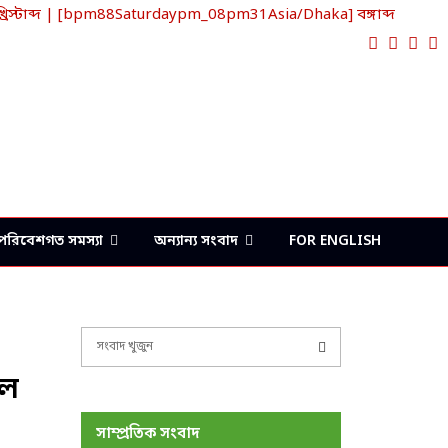
্টাব্দ | [bpm88Saturdaypm_08pm31Asia/Dhaka] বঙ্গাব্দ
Faceboo
Twitte
Lin
Y
পরিবেশগত সমস্যা
অন্যান্য সংবাদ
FOR ENGLISH
S
e
়ল
a
S
r
c
E
সাম্প্রতিক সংবাদ
h