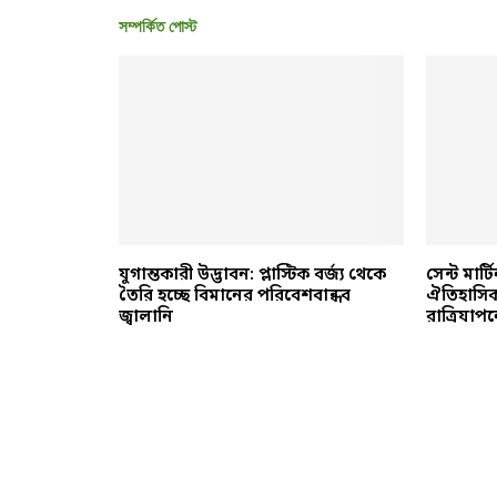
সম্পর্কিত পোস্ট
র্কুলার
যুগান্তকারী উদ্ভাবন: প্লাস্টিক বর্জ্য থেকে
সেন্ট মার্
রোধে আধুনিক
তৈরি হচ্ছে বিমানের পরিবেশবান্ধব
ঐতিহাসিক স
জ্বালানি
রাত্রিযাপ