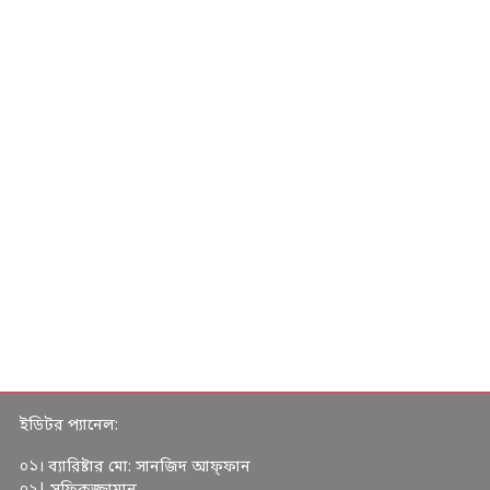
ইডিটর প্যানেল:
০১। ব্যারিষ্টার মো: সানজিদ আফ্ফান