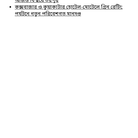
আজও বিস্ময়ে ভরপুর
কক্সবাজার ও কুয়াকাটার হোটেল-মোটেলে গ্রিন রেটিং:
পর্যটনে নতুন পরিবেশগত মানদণ্ড