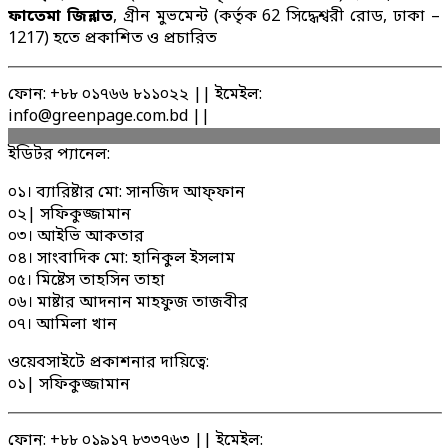
ফাতেমা জিন্নাত
, গ্রীন মুভমেন্ট (কর্তৃক 62 সিদ্ধেশ্বরী রোড, ঢাকা –
1217) হতে প্রকাশিত ও প্রচারিত
ফোন: +৮৮ ০১৭৬৬ ৮১১০২২ || ইমেইল:
info@greenpage.com.bd ||
ইডিটর প্যানেল:
০১। ব্যারিষ্টার মো: সানজিদ আফ্ফান
০২| সফিকুজ্জামান
০৩। আইভি আকতার
০৪। সাংবাদিক মো: হানিকুল ইসলাম
০৫। মিষ্টেস তাহসিন তাহা
০৬। মাষ্টার আদনান মাহফুজ তাজবীর
০৭। আমিলা খান
ওয়েবসাইটে প্রকাশনার দায়িত্বে:
০১| সফিকুজ্জামান
ফোন: +৮৮ ০১৯১৭ ৮৩৩৭৬৩ || ইমেইল: