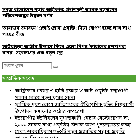
সবুজ বাংলাদেশ গড়ার অঙ্গীকার: প্রধানমন্ত্রী তারেক রহমানের
পরিবেশবান্ধব উন্নয়ন দর্শন
আমাজন বনায়নে ‘এআই ড্রোন’ প্রযুক্তি: দিনে রোপণ হচ্ছে লাখ লাখ
গাছের বীজ
লাউয়াছড়া জাতীয় উদ্যানে ফিরে এলো বিপন্ন ‘ফায়ারের চশমাপরা
বানর’: সংরক্ষণের এক নতুন গল্প
Search
Search
for:
সাম্প্রতিক সংবাদ
আফ্রিকায় গন্ডার ও হাতি রক্ষায় ‘এআই’ প্রযুক্তি: বন্যপ্রাণী
পাচার রোধে নতুন যুগের সূচনা
প্লাস্টিক দূষণ রোধে জাতিসংঘের ঐতিহাসিক চুক্তি: বিশ্বব্যাপী
উৎপাদন কমানোর কঠোর রূপরেখা
ইউরোপীয় ইউনিয়নের যুগান্তকারী ‘নেচার রেস্টোরেশন ল’:
২০৩০ সালের মধ্যে প্রকৃতির বিশাল অংশ পুনরুদ্ধারের লক্ষ্য
মেকং অববাহিকায় ৩৮০টি নতুন প্রজাতির সন্ধান: প্রকৃতি