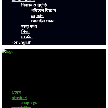
অন্যান্য সংবাদ
বিজ্ঞান ও প্রযুক্তি
পরিবেশ বিজ্ঞান
মহাকাশ
মোবাইল ফোন
স্বাস্থ্য কথা
শিক্ষা
সংগঠন
For English
Green Page | Only One Environment News Portal in
Bangladesh
Bangladeshi News, International News, Environmental
News, Bangla News, Latest News, Special News, Sports
News, All Bangladesh Local News and Every Situation of
the world are available in this Bangla News Website.
প্রচ্ছদ
বাংলাদেশ
বাস্তুসংস্থান