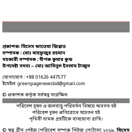
প্রকাশক: মিসেস ফাতেমা জিন্নাত
সম্পাদক : মোঃ মাহফুজুর রহমান
সহকারী সম্পাদক : দীপক কুমার কুন্ড
উপদেষ্টা সদস্য – মোঃ আমিনুল ইসলাম টাব্বুস
যোগাযোগ : +88 01626 447577
ইমেইল: greenpagenewsbd@gmail.com
© প্রকাশক কর্তৃক সর্বস্বত্ব সংরক্ষিত
পরিবেশ দূষন ও জলবায়ু পরিবর্তন বিষয়ে অবগত হই
পরিবেশ দূষন প্রতিরোধে সচেতন হই
পৃথিবী নামক গ্রহটিকে বাসযোগ্য রাখি।
© স্বত্ব গ্রীন পেইজ (পরিবেশ সম্পৃক্ত নিউজ পোর্টাল) ২০১৯,
মিসেস