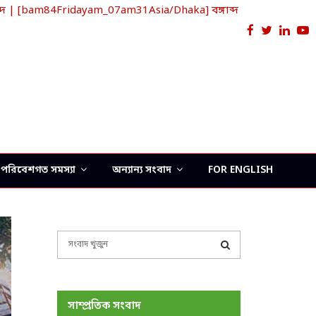
দ | [bam84Fridayam_07am31Asia/Dhaka] বঙ্গাব্দ
Facebook
Twitter
Link
Y
পরিবেশগত সমস্যা
অন্যান্য সংবাদ
FOR ENGLISH
S
e
a
S
r
c
E
সাম্প্রতিক সংবাদ
h