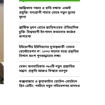
f
A
আফ্রিকায় গন্ডার ও হাতি রক্ষায় ‘এআই’
o
প্রযুক্তি: বন্যপ্রাণী পাচার রোধে নতুন যুগের
r
R
সূচনা
:
C
প্লাস্টিক দূষণ রোধে জাতিসংঘের ঐতিহাসিক
চুক্তি: বিশ্বব্যাপী উৎপাদন কমানোর কঠোর
H
রূপরেখা
ইউরোপীয় ইউনিয়নের যুগান্তকারী ‘নেচার
রেস্টোরেশন ল’: ২০৩০ সালের মধ্যে প্রকৃতির
বিশাল অংশ পুনরুদ্ধারের লক্ষ্য
মেকং অববাহিকায় ৩৮০টি নতুন প্রজাতির
সন্ধান: প্রকৃতি আজও বিস্ময়ে ভরপুর
কক্সবাজার ও কুয়াকাটার হোটেল-মোটেলে
গ্রিন রেটিং: পর্যটনে নতুন পরিবেশগত মানদণ্ড