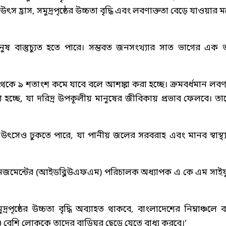
হ্রাস, সমুদ্রপৃষ্ঠের উচ্চতা বৃদ্ধি এবং লবণাক্ততা বেড়ে যাওয়ার 
ুষ বাস্তুচ্যুত হতে পারে। সম্ভবত জনসংখ্যার সাত ভাগের এক 
 থেকে ৯ শতাংশ কমে যাবে বলে আশঙ্কা করা হচ্ছে। ক্রমবর্ধমান লবণা
হচ্ছে, যা দরিদ্র উপকূলীয় মানুষের জীবিকায় প্রভাব ফেলবে। তা
নির উৎসেও ঢুকতে পারে, যা পানীয় জলের সরবরাহ এবং মানব স্বাস্থ্
 ম্যানেজমেন্টের (আইডব্লিউএফএম) পরিচালক অধ্যাপক এ কে এম সাই
পৃষ্ঠের উচ্চতা বৃদ্ধি অব্যাহত থাকবে, বাংলাদেশের নিম্নাঞ্চলে বন
আরও বেশি লোককে তাদের বাড়িঘর ছেড়ে যেতে বাধ্য করবে।’