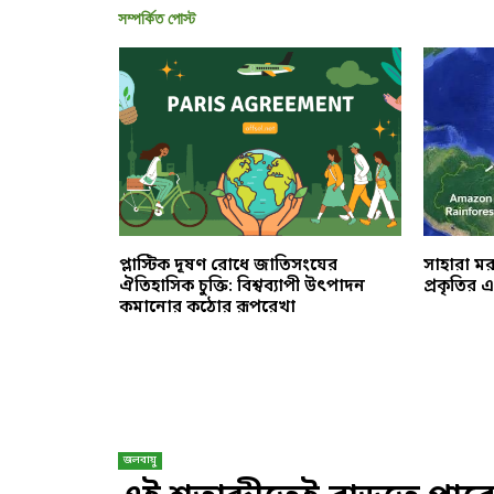
সম্পর্কিত পোস্ট
ক্ষায় ‘এআই’
প্লাস্টিক দূষণ রোধে জাতিসংঘের
সাহারা ম
রোধে নতুন
ঐতিহাসিক চুক্তি: বিশ্বব্যাপী উৎপাদন
প্রকৃতির 
কমানোর কঠোর রূপরেখা
জলবায়ু