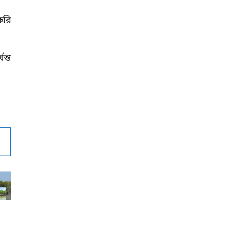
ুরি
ন্ত