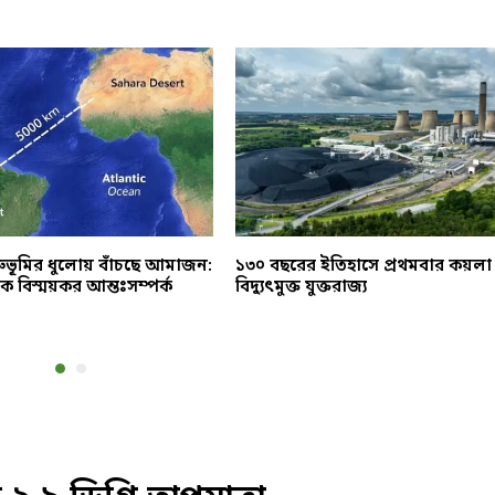
রুভূমির ধুলোয় বাঁচছে আমাজন:
১৩০ বছরের ইতিহাসে প্রথমবার কয়লা
এক বিস্ময়কর আন্তঃসম্পর্ক
বিদ্যুৎমুক্ত যুক্তরাজ্য