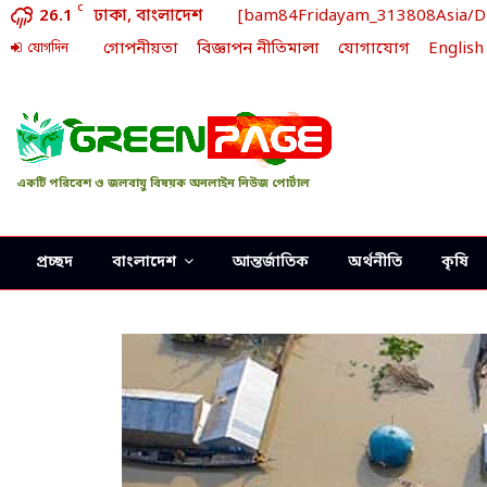
C
26.1
ঢাকা, বাংলাদেশ
[bam84Fridayam_313808Asia/Dhak
গোপনীয়তা
বিজ্ঞাপন নীতিমালা
যোগাযোগ
English
যোগদিন
একটি পরিবেশ ও জলবায়ু বিষয়ক অনলাইন নিউজ পোর্টাল
প্রচ্ছদ
বাংলাদেশ
আন্তর্জাতিক
অর্থনীতি
কৃষি