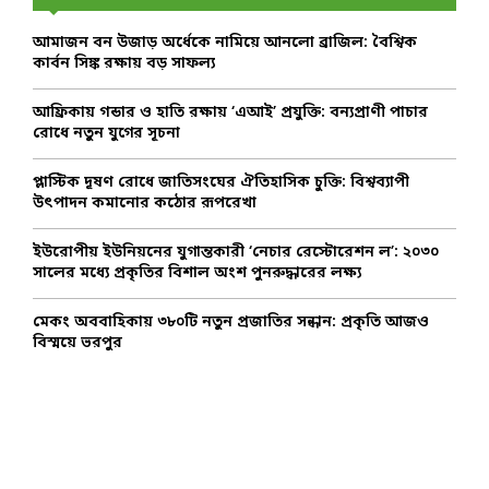
f
A
o
আমাজন বন উজাড় অর্ধেকে নামিয়ে আনলো ব্রাজিল: বৈশ্বিক
r
R
কার্বন সিঙ্ক রক্ষায় বড় সাফল্য
:
C
আফ্রিকায় গন্ডার ও হাতি রক্ষায় ‘এআই’ প্রযুক্তি: বন্যপ্রাণী পাচার
রোধে নতুন যুগের সূচনা
H
প্লাস্টিক দূষণ রোধে জাতিসংঘের ঐতিহাসিক চুক্তি: বিশ্বব্যাপী
উৎপাদন কমানোর কঠোর রূপরেখা
ইউরোপীয় ইউনিয়নের যুগান্তকারী ‘নেচার রেস্টোরেশন ল’: ২০৩০
সালের মধ্যে প্রকৃতির বিশাল অংশ পুনরুদ্ধারের লক্ষ্য
মেকং অববাহিকায় ৩৮০টি নতুন প্রজাতির সন্ধান: প্রকৃতি আজও
বিস্ময়ে ভরপুর