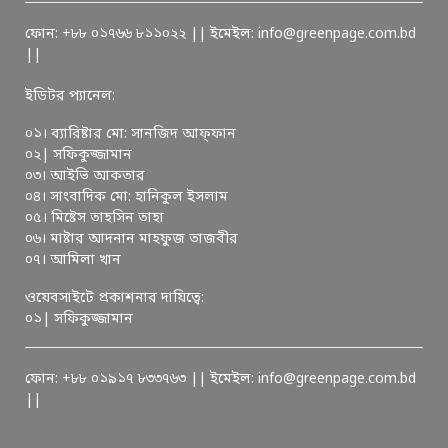
ফোন: +৮৮ ০১৭৬৬ ৮১১০২২ || ইমেইল: info@greenpage.com.bd
||
ইডিটর প্যানেল:
০১। ব্যারিষ্টার মো: সানজিদ আফ্ফান
০২| সফিকুজ্জামান
০৩। আইভি আকতার
০৪। সাংবাদিক মো: হানিকুল ইসলাম
০৫। মিষ্টেস তাহসিন তাহা
০৬। মাষ্টার আদনান মাহফুজ তাজবীর
০৭। আমিলা খান
ওয়েবসাইটে প্রকাশনার দায়িত্বে:
০১| সফিকুজ্জামান
ফোন: +৮৮ ০১৯১৭ ৮৩৩৭৬৩ || ইমেইল: info@greenpage.com.bd
||