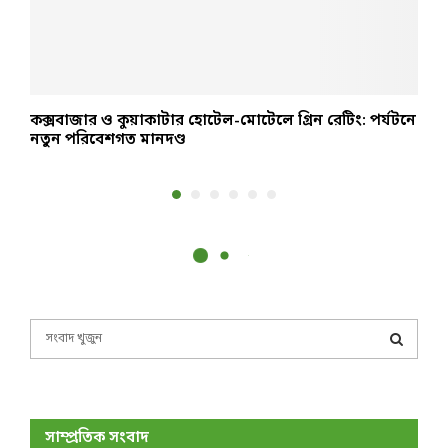
কক্সবাজার ও কুয়াকাটার হোটেল-মোটেলে গ্রিন রেটিং: পর্যটনে
ঢ
নতুন পরিবেশগত মানদণ্ড
খ
S
e
a
S
r
c
E
h
সাম্প্রতিক সংবাদ