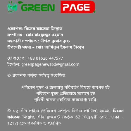
প্রকাশক: মিসেস ফাতেমা জিন্নাত
সম্পাদক : মোঃ মাহফুজুর রহমান
সহকারী সম্পাদক : দীপক কুমার কুন্ড
উপদেষ্টা সদস্য – মোঃ আমিনুল ইসলাম টাব্বুস
যোগাযোগ : +88 01626 447577
ইমেইল: greenpagenewsbd@gmail.com
© প্রকাশক কর্তৃক সর্বস্বত্ব সংরক্ষিত
পরিবেশ দূষন ও জলবায়ু পরিবর্তন বিষয়ে অবগত হই
পরিবেশ দূষন প্রতিরোধে সচেতন হই
পৃথিবী নামক গ্রহটিকে বাসযোগ্য রাখি।
© স্বত্ব গ্রীন পেইজ (পরিবেশ সম্পৃক্ত নিউজ পোর্টাল) ২০১৯,
মিসেস
ফাতেমা জিন্নাত
, গ্রীন মুভমেন্ট (কর্তৃক 62 সিদ্ধেশ্বরী রোড, ঢাকা –
1217) হতে প্রকাশিত ও প্রচারিত