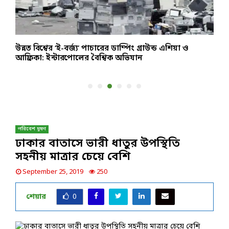
উন্নত বিশ্বের ‘ই-বর্জ্য’ পাচারের ডাম্পিং গ্রাউন্ড এশিয়া ও
ব
আফ্রিকা: ইন্টারপোলের বৈশ্বিক অভিযান
উ
পরিবেশ দূষণ
ঢাকার বাতাসে ভারী ধাতুর উপস্থিতি
সহনীয় মাত্রার চেয়ে বেশি
September 25, 2019
250
শেয়ার
0