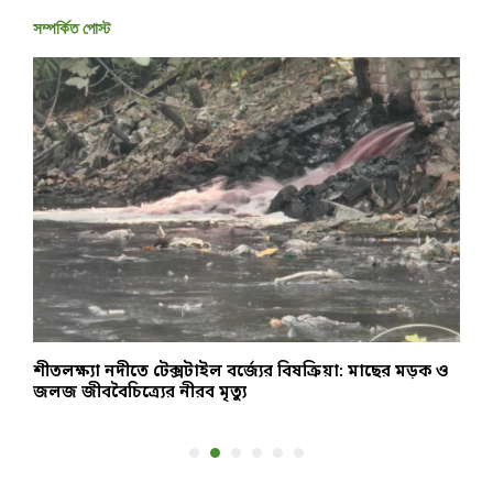
সম্পর্কিত পোস্ট
শীতলক্ষ্যা নদীতে টেক্সটাইল বর্জ্যের বিষক্রিয়া: মাছের মড়ক ও
উ
জলজ জীববৈচিত্র্যের নীরব মৃত্যু
আ