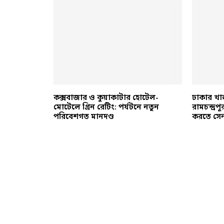
রণ: প্লাস্টিক
কক্সবাজার ও কুয়াকাটার হোটেল-
ঢাকার খা
লিথিনের
মোটেলে গ্রিন রেটিং: পর্যটনে নতুন
রামচন্দ্র
পরিবেশগত মানদণ্ড
করতে সেন