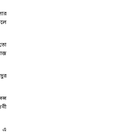
লার
িলে
 তো
কাজ
দুর
ন্স
জনী
। এ