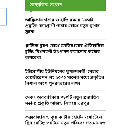
c
E
সাম্প্রতিক সংবাদ
h
f
A
আফ্রিকায় গন্ডার ও হাতি রক্ষায় ‘এআই’
o
প্রযুক্তি: বন্যপ্রাণী পাচার রোধে নতুন যুগের
r
R
সূচনা
:
C
প্লাস্টিক দূষণ রোধে জাতিসংঘের ঐতিহাসিক
চুক্তি: বিশ্বব্যাপী উৎপাদন কমানোর কঠোর
H
রূপরেখা
ইউরোপীয় ইউনিয়নের যুগান্তকারী ‘নেচার
রেস্টোরেশন ল’: ২০৩০ সালের মধ্যে প্রকৃতির
বিশাল অংশ পুনরুদ্ধারের লক্ষ্য
মেকং অববাহিকায় ৩৮০টি নতুন প্রজাতির
সন্ধান: প্রকৃতি আজও বিস্ময়ে ভরপুর
কক্সবাজার ও কুয়াকাটার হোটেল-মোটেলে
গ্রিন রেটিং: পর্যটনে নতুন পরিবেশগত মানদণ্ড