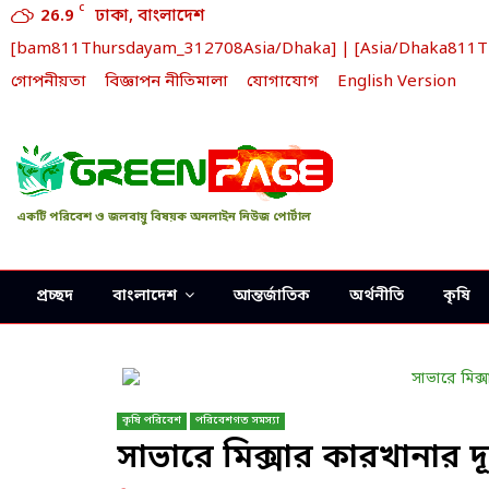
C
26.9
ঢাকা, বাংলাদেশ
[bam811Thursdayam_312708Asia/Dhaka] | [Asia/Dhaka811Thur
গোপনীয়তা
বিজ্ঞাপন নীতিমালা
যোগাযোগ
English Version
একটি পরিবেশ ও জলবায়ু বিষয়ক অনলাইন নিউজ পোর্টাল
প্রচ্ছদ
বাংলাদেশ
আন্তর্জাতিক
অর্থনীতি
কৃষি
কৃষি পরিবেশ
পরিবেশগত সমস্যা
সাভারে মিক্সার কারখানার দূ