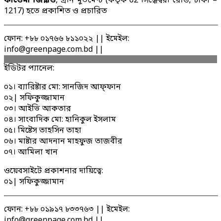
ফাতেমা জিন্নাত
, গ্রীন মুভমেন্ট (কর্তৃক 62 সিদ্ধেশ্বরী রোড, ঢাকা –
1217) হতে প্রকাশিত ও প্রচারিত
ফোন: +৮৮ ০১৭৬৬ ৮১১০২২ || ইমেইল:
info@greenpage.com.bd ||
ইডিটর প্যানেল:
০১। ব্যারিষ্টার মো: সানজিদ আফ্ফান
০২| সফিকুজ্জামান
০৩। আইভি আকতার
০৪। সাংবাদিক মো: হানিকুল ইসলাম
০৫। মিষ্টেস তাহসিন তাহা
০৬। মাষ্টার আদনান মাহফুজ তাজবীর
০৭। আমিলা খান
ওয়েবসাইটে প্রকাশনার দায়িত্বে:
০১| সফিকুজ্জামান
ফোন: +৮৮ ০১৯১৭ ৮৩৩৭৬৩ || ইমেইল:
info@greenpage.com.bd ||