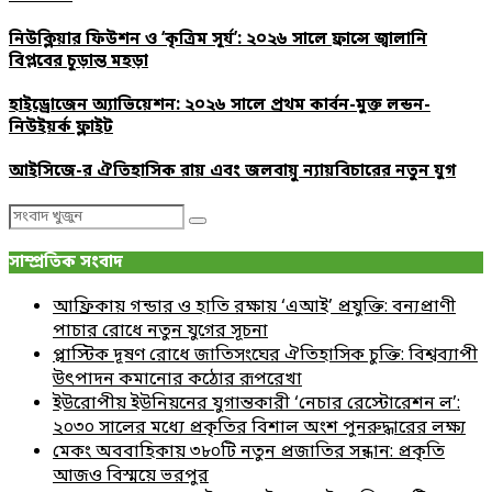
নিউক্লিয়ার ফিউশন ও ‘কৃত্রিম সূর্য’: ২০২৬ সালে ফ্রান্সে জ্বালানি
বিপ্লবের চূড়ান্ত মহড়া
হাইড্রোজেন অ্যাভিয়েশন: ২০২৬ সালে প্রথম কার্বন-মুক্ত লন্ডন-
নিউইয়র্ক ফ্লাইট
আইসিজে-র ঐতিহাসিক রায় এবং জলবায়ু ন্যায়বিচারের নতুন যুগ
Search
Search
for:
সাম্প্রতিক সংবাদ
আফ্রিকায় গন্ডার ও হাতি রক্ষায় ‘এআই’ প্রযুক্তি: বন্যপ্রাণী
পাচার রোধে নতুন যুগের সূচনা
প্লাস্টিক দূষণ রোধে জাতিসংঘের ঐতিহাসিক চুক্তি: বিশ্বব্যাপী
উৎপাদন কমানোর কঠোর রূপরেখা
ইউরোপীয় ইউনিয়নের যুগান্তকারী ‘নেচার রেস্টোরেশন ল’:
২০৩০ সালের মধ্যে প্রকৃতির বিশাল অংশ পুনরুদ্ধারের লক্ষ্য
মেকং অববাহিকায় ৩৮০টি নতুন প্রজাতির সন্ধান: প্রকৃতি
আজও বিস্ময়ে ভরপুর