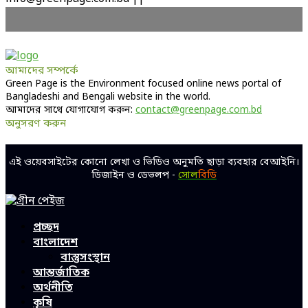
আমাদের সম্পর্কে
Green Page is the Environment focused online news portal of
Bangladeshi and Bengali website in the world.
আমাদের সাথে যোগাযোগ করুন:
contact@greenpage.com.bd
অনুসরণ করুন
Facebook
Twitter
Linkedin
Youtube
এই ওয়েবসাইটের কোনো লেখা ও ভিডিও অনুমতি ছাড়া ব্যবহার বেআইনি।
ডিজাইন ও ডেভলপ -
সোল
বিডি
Facebook
Twitter
Linkedin
Youtube
প্রচ্ছদ
বাংলাদেশ
বাস্তুসংস্থান
আন্তর্জাতিক
অর্থনীতি
কৃষি