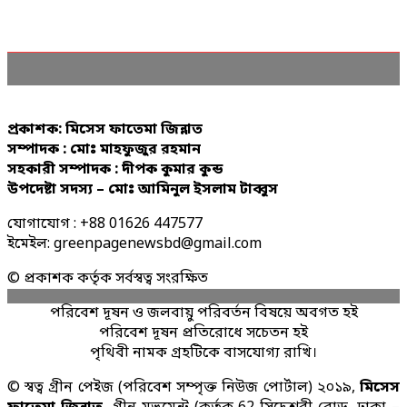
প্রকাশক: মিসেস ফাতেমা জিন্নাত
সম্পাদক : মোঃ মাহফুজুর রহমান
সহকারী সম্পাদক : দীপক কুমার কুন্ড
উপদেষ্টা সদস্য – মোঃ আমিনুল ইসলাম টাব্বুস
যোগাযোগ : +88 01626 447577
ইমেইল: greenpagenewsbd@gmail.com
© প্রকাশক কর্তৃক সর্বস্বত্ব সংরক্ষিত
পরিবেশ দূষন ও জলবায়ু পরিবর্তন বিষয়ে অবগত হই
পরিবেশ দূষন প্রতিরোধে সচেতন হই
পৃথিবী নামক গ্রহটিকে বাসযোগ্য রাখি।
© স্বত্ব গ্রীন পেইজ (পরিবেশ সম্পৃক্ত নিউজ পোর্টাল) ২০১৯,
মিসেস