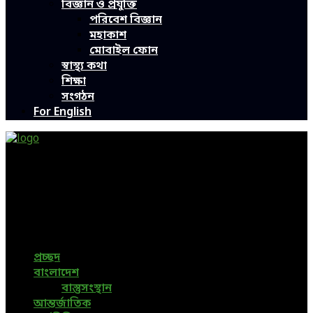
বিজ্ঞান ও প্রযুক্তি
পরিবেশ বিজ্ঞান
মহাকাশ
মোবাইল ফোন
স্বাস্থ্য কথা
শিক্ষা
সংগঠন
For English
Green Page | Only One Environment News Portal in
Bangladesh
Bangladeshi News, International News, Environmental
News, Bangla News, Latest News, Special News, Sports
News, All Bangladesh Local News and Every Situation of
the world are available in this Bangla News Website.
প্রচ্ছদ
বাংলাদেশ
বাস্তুসংস্থান
আন্তর্জাতিক