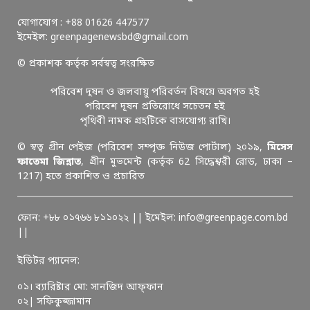
যোগাযোগ : +88 01626 447577
ইমেইল: greenpagenewsbd@gmail.com
© প্রকাশক কর্তৃক সর্বস্বত্ব সংরক্ষিত
পরিবেশ দূষন ও জলবায়ু পরিবর্তন বিষয়ে অবগত হই
পরিবেশ দূষন প্রতিরোধে সচেতন হই
পৃথিবী নামক গ্রহটিকে বাসযোগ্য রাখি।
© স্বত্ব গ্রীন পেইজ (পরিবেশ সম্পৃক্ত নিউজ পোর্টাল) ২০১৯,
মিসেস
ফাতেমা জিন্নাত
, গ্রীন মুভমেন্ট (কর্তৃক 62 সিদ্ধেশ্বরী রোড, ঢাকা –
1217) হতে প্রকাশিত ও প্রচারিত
ফোন: +৮৮ ০১৭৬৬ ৮১১০২২ || ইমেইল: info@greenpage.com.bd
||
ইডিটর প্যানেল:
০১। ব্যারিষ্টার মো: সানজিদ আফ্ফান
০২| সফিকুজ্জামান