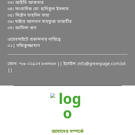
০৩। আইভি আকতার
০৪। সাংবাদিক মো: হানিকুল ইসলাম
০৫। মিষ্টেস তাহসিন তাহা
০৬। মাষ্টার আদনান মাহফুজ তাজবীর
০৭। আমিলা খান
ওয়েবসাইটে প্রকাশনার দায়িত্বে:
০১| সফিকুজ্জামান
ফোন: +৮৮ ০১৯১৭ ৮৩৩৭৬৩ || ইমেইল: info@greenpage.com.bd
||
আমাদের সম্পর্কে