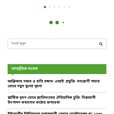
S
e
a
S
r
c
E
h
সাম্প্রতিক সংবাদ
f
A
o
আফ্রিকায় গন্ডার ও হাতি রক্ষায় ‘এআই’ প্রযুক্তি: বন্যপ্রাণী পাচার
r
R
রোধে নতুন যুগের সূচনা
:
C
প্লাস্টিক দূষণ রোধে জাতিসংঘের ঐতিহাসিক চুক্তি: বিশ্বব্যাপী
উৎপাদন কমানোর কঠোর রূপরেখা
H