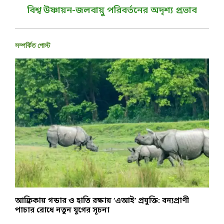
বিশ্ব উষ্ণায়ন-জলবায়ু পরিবর্তনের অদৃশ্য প্রভাব
সম্পর্কিত পোস্ট
আফ্রিকায় গন্ডার ও হাতি রক্ষায় ‘এআই’ প্রযুক্তি: বন্যপ্রাণী
স
পাচার রোধে নতুন যুগের সূচনা
ব