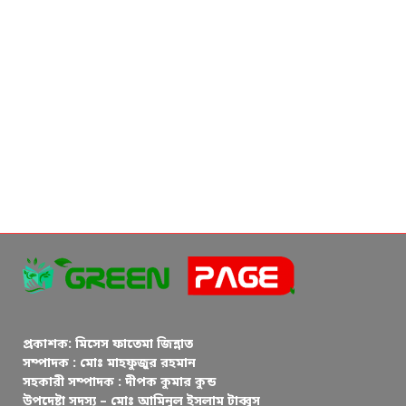
প্রকাশক: মিসেস ফাতেমা জিন্নাত
সম্পাদক : মোঃ মাহফুজুর রহমান
সহকারী সম্পাদক : দীপক কুমার কুন্ড
উপদেষ্টা সদস্য – মোঃ আমিনুল ইসলাম টাব্বুস