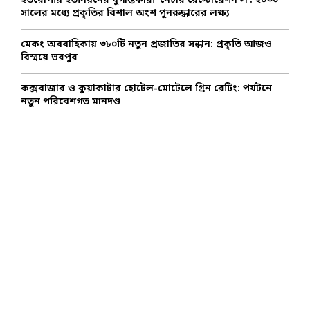
ইউরোপীয় ইউনিয়নের যুগান্তকারী ‘নেচার রেস্টোরেশন ল’: ২০৩০
সালের মধ্যে প্রকৃতির বিশাল অংশ পুনরুদ্ধারের লক্ষ্য
মেকং অববাহিকায় ৩৮০টি নতুন প্রজাতির সন্ধান: প্রকৃতি আজও
বিস্ময়ে ভরপুর
কক্সবাজার ও কুয়াকাটার হোটেল-মোটেলে গ্রিন রেটিং: পর্যটনে
নতুন পরিবেশগত মানদণ্ড