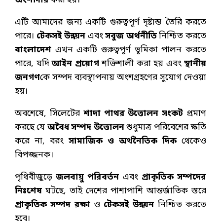
অংশীদার
করা হয়।
এটি আমাদের জন্য একটি গুরুত্বপূর্ণ দৃষ্টান্ত তৈরি করতে
পারে।
টেকসই উন্নয়ন
এবং
সবুজ অর্থনীতি
নিশ্চিত করতে
বাংলাদেশ
এখন একটি গুরুত্বপূর্ণ ভূমিকা পালন করতে
পারে, যদি
আইন প্রয়োগ
শক্তিশালী করা হয় এবং
স্থানীয়
জনগণ
কে সম্পদ ব্যবস্থাপনায় অংশগ্রহণের সুযোগ দেওয়া
হয়।
অবশেষে, সিলেটের
শাদা পাথর উত্তোলন সংকট
প্রমাণ
করছে যে
অবৈধ সম্পদ উত্তোলন
শুধুমাত্র পরিবেশের ক্ষতি
করে না, বরং
সামাজিক ও অর্থনৈতিক দিক
থেকেও
বিপজ্জনক।
পৃথিবীজুড়ে
জলবায়ু পরিবর্তন
এবং
প্রাকৃতিক সম্পদের
নিঃশেষ
ঘটছে, তাই দেশের পাশাপাশি আন্তর্জাতিক স্তরে
প্রাকৃতিক সম্পদ রক্ষা
ও
টেকসই উন্নয়ন
নিশ্চিত করতে
হবে।