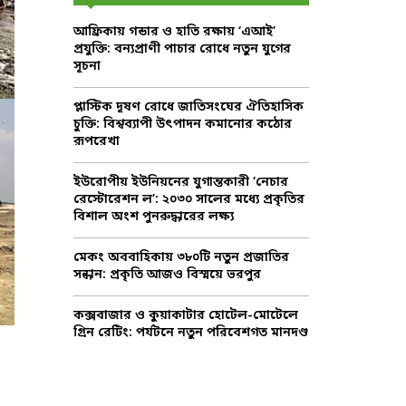
f
A
আফ্রিকায় গন্ডার ও হাতি রক্ষায় ‘এআই’
o
প্রযুক্তি: বন্যপ্রাণী পাচার রোধে নতুন যুগের
r
R
সূচনা
:
C
প্লাস্টিক দূষণ রোধে জাতিসংঘের ঐতিহাসিক
চুক্তি: বিশ্বব্যাপী উৎপাদন কমানোর কঠোর
H
রূপরেখা
ইউরোপীয় ইউনিয়নের যুগান্তকারী ‘নেচার
রেস্টোরেশন ল’: ২০৩০ সালের মধ্যে প্রকৃতির
বিশাল অংশ পুনরুদ্ধারের লক্ষ্য
মেকং অববাহিকায় ৩৮০টি নতুন প্রজাতির
সন্ধান: প্রকৃতি আজও বিস্ময়ে ভরপুর
কক্সবাজার ও কুয়াকাটার হোটেল-মোটেলে
গ্রিন রেটিং: পর্যটনে নতুন পরিবেশগত মানদণ্ড