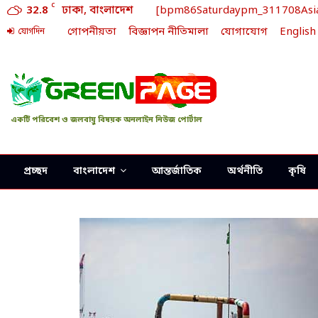
C
32.8
ঢাকা, বাংলাদেশ
[bpm86Saturdaypm_311708Asia/D
গোপনীয়তা
বিজ্ঞাপন নীতিমালা
যোগাযোগ
English
যোগদিন
একটি পরিবেশ ও জলবায়ু বিষয়ক অনলাইন নিউজ পোর্টাল
প্রচ্ছদ
বাংলাদেশ
আন্তর্জাতিক
অর্থনীতি
কৃষি