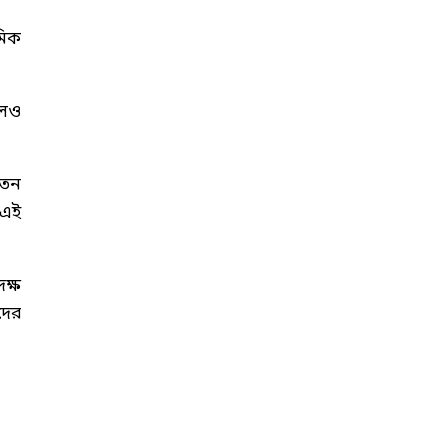
মিক
লেও
েতন
 এই
ক্ষ
দের