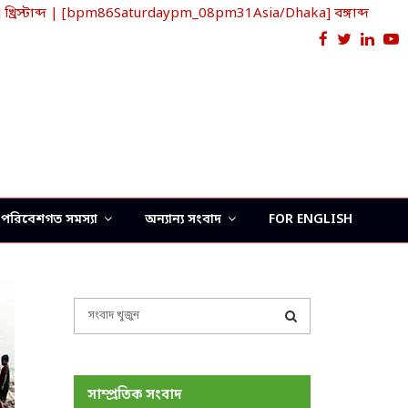
স্টাব্দ | [bpm86Saturdaypm_08pm31Asia/Dhaka] বঙ্গাব্দ
Facebook
Twitter
Link
Y
পরিবেশগত সমস্যা
অন্যান্য সংবাদ
FOR ENGLISH
S
e
a
S
r
c
E
সাম্প্রতিক সংবাদ
h