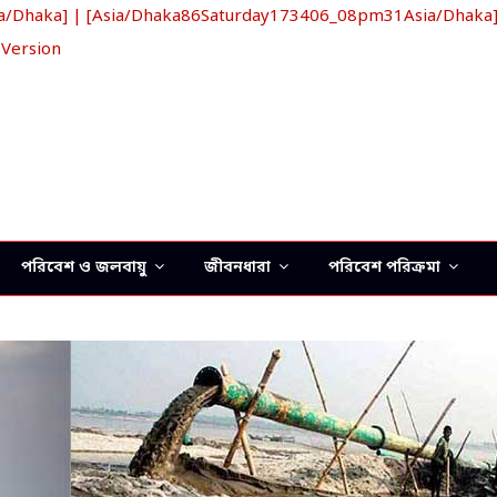
haka] | [Asia/Dhaka86Saturday173406_08pm31Asia/Dhaka] খ্রি
 Version
পরিবেশ ও জলবায়ু
জীবনধারা
পরিবেশ পরিক্রমা