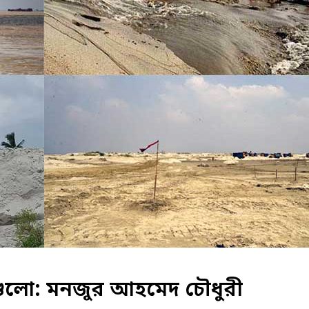
গুলো: মনজুর আহমেদ চৌধুরী