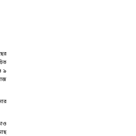
ছের
চিত
ও ৯
কাজ
নার
ড়াও
মাছ