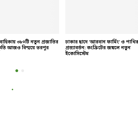
াহিকায় ৩৮০টি নতুন প্রজাতির
ঢাকার ছাদে ‘আরবান ফার্মিং’ ও পাখি
্রকৃতি আজও বিস্ময়ে ভরপুর
প্রত্যাবর্তন: কংক্রিটের জঙ্গলে নতুন
ইকোসিস্টেম