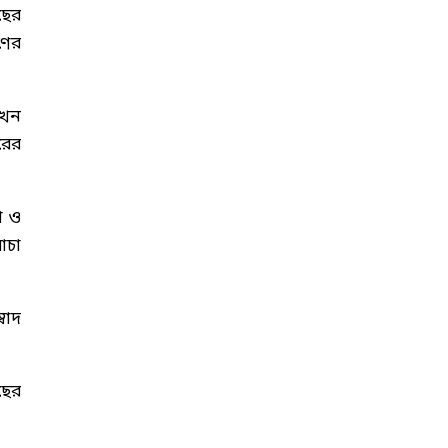
ছের
ণের
এখন
রের
া ও
াচা
বাদ
ছের