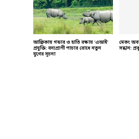
ষা ও কার্প
আফ্রিকায় গন্ডার ও হাতি রক্ষায় ‘এআই’
মেকং অবব
্রজনন: জলবায়ু
প্রযুক্তি: বন্যপ্রাণী পাচার রোধে নতুন
সন্ধান: প
উদ্যোগ
যুগের সূচনা