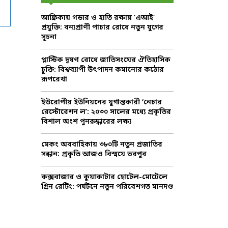
f
A
আফ্রিকায় গন্ডার ও হাতি রক্ষায় ‘এআই’
o
প্রযুক্তি: বন্যপ্রাণী পাচার রোধে নতুন যুগের
r
R
সূচনা
:
C
প্লাস্টিক দূষণ রোধে জাতিসংঘের ঐতিহাসিক
চুক্তি: বিশ্বব্যাপী উৎপাদন কমানোর কঠোর
H
রূপরেখা
ইউরোপীয় ইউনিয়নের যুগান্তকারী ‘নেচার
রেস্টোরেশন ল’: ২০৩০ সালের মধ্যে প্রকৃতির
বিশাল অংশ পুনরুদ্ধারের লক্ষ্য
মেকং অববাহিকায় ৩৮০টি নতুন প্রজাতির
সন্ধান: প্রকৃতি আজও বিস্ময়ে ভরপুর
কক্সবাজার ও কুয়াকাটার হোটেল-মোটেলে
গ্রিন রেটিং: পর্যটনে নতুন পরিবেশগত মানদণ্ড