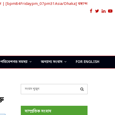
দ | [bpm84Fridaypm_07pm31Asia/Dhaka] বঙ্গাব্দ
Facebook
Twitter
Link
Y
পরিবেশগত সমস্যা
অন্যান্য সংবাদ
FOR ENGLISH
S
e
্ত
a
S
r
c
E
সাম্প্রতিক সংবাদ
h