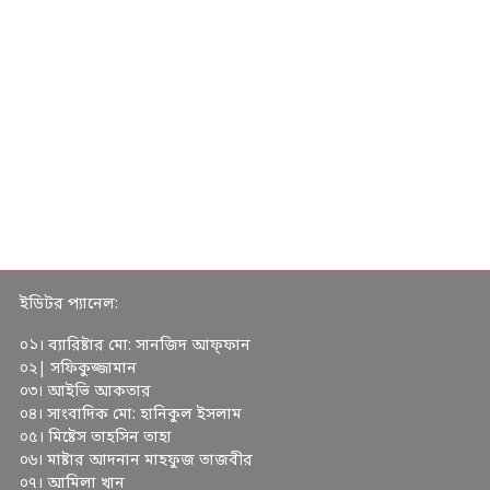
ইডিটর প্যানেল:
০১। ব্যারিষ্টার মো: সানজিদ আফ্ফান
০২| সফিকুজ্জামান
০৩। আইভি আকতার
০৪। সাংবাদিক মো: হানিকুল ইসলাম
০৫। মিষ্টেস তাহসিন তাহা
০৬। মাষ্টার আদনান মাহফুজ তাজবীর
০৭। আমিলা খান