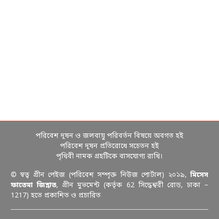
পরিবেশ দূষন ও জলবায়ু পরিবর্তন বিষয়ে অবগত হই
পরিবেশ দূষন প্রতিরোধে সচেতন হই
পৃথিবী নামক গ্রহটিকে বাসযোগ্য রাখি।
© স্বত্ব গ্রীন পেইজ (পরিবেশ সম্পৃক্ত নিউজ পোর্টাল) ২০১৯,
মিসেস
ফাতেমা জিন্নাত
, গ্রীন মুভমেন্ট (কর্তৃক 62 সিদ্ধেশ্বরী রোড, ঢাকা –
1217) হতে প্রকাশিত ও প্রচারিত