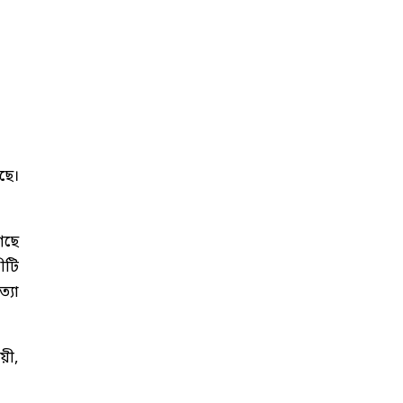
ছে।
েছে
ীটি
্যা
য়ী,