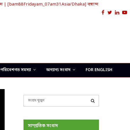
দ | [bam88Fridayam_07am31Asia/Dhaka] বঙ্গাব্দ
Facebook
Twitter
Link
Y
পরিবেশগত সমস্যা
অন্যান্য সংবাদ
FOR ENGLISH
S
e
a
S
r
c
E
সাম্প্রতিক সংবাদ
h