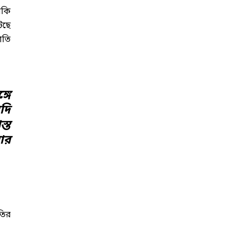
াকি
েছে
াতি
গে
দি
্ত
োর
তির