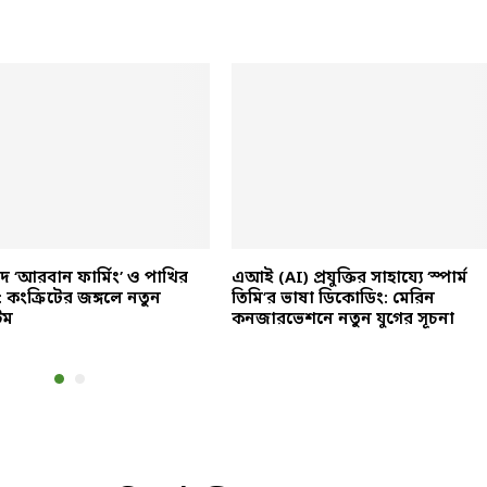
ে ‘আরবান ফার্মিং’ ও পাখির
এআই (AI) প্রযুক্তির সাহায্যে ‘স্পার্ম
তন: কংক্রিটের জঙ্গলে নতুন
তিমি’র ভাষা ডিকোডিং: মেরিন
েম
কনজারভেশনে নতুন যুগের সূচনা