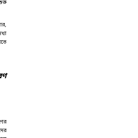
ুরু
ার,
েখা
েতে
রণ
ণের
দের