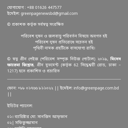
যোগাযোগ : +88 01626 447577
ইমেইল: greenpagenewsbd@gmail.com
© প্রকাশক কর্তৃক সর্বস্বত্ব সংরক্ষিত
পরিবেশ দূষন ও জলবায়ু পরিবর্তন বিষয়ে অবগত হই
পরিবেশ দূষন প্রতিরোধে সচেতন হই
পৃথিবী নামক গ্রহটিকে বাসযোগ্য রাখি।
© স্বত্ব গ্রীন পেইজ (পরিবেশ সম্পৃক্ত নিউজ পোর্টাল) ২০১৯,
মিসেস
ফাতেমা জিন্নাত
, গ্রীন মুভমেন্ট (কর্তৃক 62 সিদ্ধেশ্বরী রোড, ঢাকা –
1217) হতে প্রকাশিত ও প্রচারিত
ফোন: +৮৮ ০১৭৬৬ ৮১১০২২ || ইমেইল: info@greenpage.com.bd
||
ইডিটর প্যানেল:
০১। ব্যারিষ্টার মো: সানজিদ আফ্ফান
০২| সফিকুজ্জামান