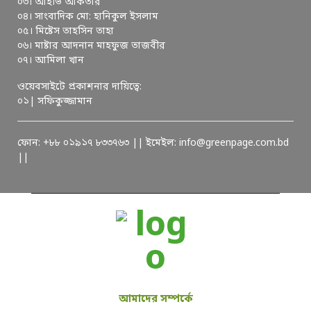
০৩। আইভি আকতার
০৪। সাংবাদিক মো: হানিকুল ইসলাম
০৫। মিষ্টেস তাহসিন তাহা
০৬। মাষ্টার আদনান মাহফুজ তাজবীর
০৭। আমিলা খান
ওয়েবসাইটে প্রকাশনার দায়িত্বে:
০১| সফিকুজ্জামান
ফোন: +৮৮ ০১৯১৭ ৮৩৩৭৬৩ || ইমেইল: info@greenpage.com.bd
||
আমাদের সম্পর্কে