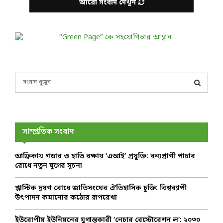
আরো সংবাদ দেখুন
S
e
a
S
r
c
E
h
সাম্প্রতিক সংবাদ
f
A
o
আফ্রিকায় গন্ডার ও হাতি রক্ষায় ‘এআই’ প্রযুক্তি: বন্যপ্রাণী পাচার
r
R
রোধে নতুন যুগের সূচনা
:
C
প্লাস্টিক দূষণ রোধে জাতিসংঘের ঐতিহাসিক চুক্তি: বিশ্বব্যাপী
উৎপাদন কমানোর কঠোর রূপরেখা
H
ইউরোপীয় ইউনিয়নের যুগান্তকারী ‘নেচার রেস্টোরেশন ল’: ২০৩০