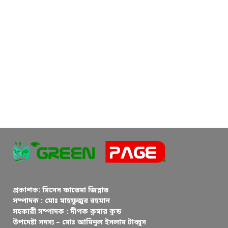
প্রকাশক: মিসেস ফাতেমা জিন্নাত
সম্পাদক : মোঃ মাহফুজুর রহমান
সহকারী সম্পাদক : দীপক কুমার কুন্ড
উপদেষ্টা সদস্য – মোঃ আমিনুল ইসলাম টাব্বুস