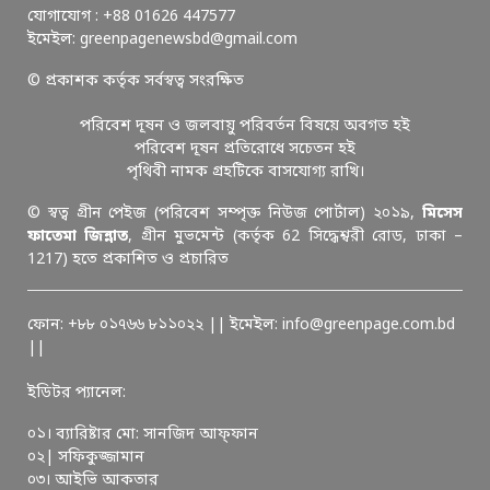
যোগাযোগ : +88 01626 447577
ইমেইল: greenpagenewsbd@gmail.com
© প্রকাশক কর্তৃক সর্বস্বত্ব সংরক্ষিত
পরিবেশ দূষন ও জলবায়ু পরিবর্তন বিষয়ে অবগত হই
পরিবেশ দূষন প্রতিরোধে সচেতন হই
পৃথিবী নামক গ্রহটিকে বাসযোগ্য রাখি।
© স্বত্ব গ্রীন পেইজ (পরিবেশ সম্পৃক্ত নিউজ পোর্টাল) ২০১৯,
মিসেস
ফাতেমা জিন্নাত
, গ্রীন মুভমেন্ট (কর্তৃক 62 সিদ্ধেশ্বরী রোড, ঢাকা –
1217) হতে প্রকাশিত ও প্রচারিত
ফোন: +৮৮ ০১৭৬৬ ৮১১০২২ || ইমেইল: info@greenpage.com.bd
||
ইডিটর প্যানেল:
০১। ব্যারিষ্টার মো: সানজিদ আফ্ফান
০২| সফিকুজ্জামান
০৩। আইভি আকতার