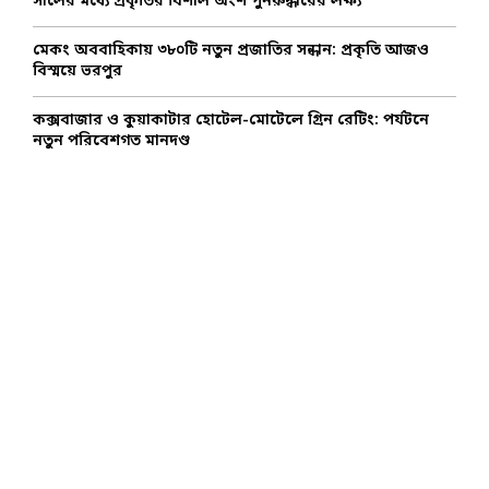
সালের মধ্যে প্রকৃতির বিশাল অংশ পুনরুদ্ধারের লক্ষ্য
মেকং অববাহিকায় ৩৮০টি নতুন প্রজাতির সন্ধান: প্রকৃতি আজও
বিস্ময়ে ভরপুর
কক্সবাজার ও কুয়াকাটার হোটেল-মোটেলে গ্রিন রেটিং: পর্যটনে
নতুন পরিবেশগত মানদণ্ড