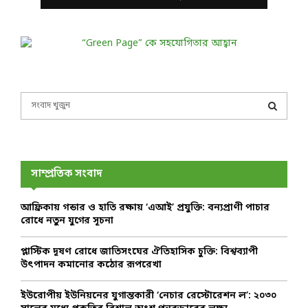
S
e
a
S
r
c
E
h
সাম্প্রতিক সংবাদ
f
A
o
আফ্রিকায় গন্ডার ও হাতি রক্ষায় ‘এআই’ প্রযুক্তি: বন্যপ্রাণী পাচার
r
R
রোধে নতুন যুগের সূচনা
:
C
প্লাস্টিক দূষণ রোধে জাতিসংঘের ঐতিহাসিক চুক্তি: বিশ্বব্যাপী
উৎপাদন কমানোর কঠোর রূপরেখা
H
ইউরোপীয় ইউনিয়নের যুগান্তকারী ‘নেচার রেস্টোরেশন ল’: ২০৩০