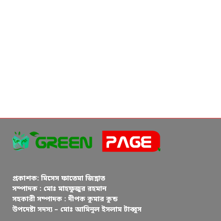
প্রকাশক: মিসেস ফাতেমা জিন্নাত
সম্পাদক : মোঃ মাহফুজুর রহমান
সহকারী সম্পাদক : দীপক কুমার কুন্ড
উপদেষ্টা সদস্য – মোঃ আমিনুল ইসলাম টাব্বুস