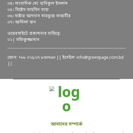
০৪। সাংবাদিক মো: হানিকুল ইসলাম
০৫। মিষ্টেস তাহসিন তাহা
০৬। মাষ্টার আদনান মাহফুজ তাজবীর
০৭। আমিলা খান
ওয়েবসাইটে প্রকাশনার দায়িত্বে:
০১| সফিকুজ্জামান
ফোন: +৮৮ ০১৯১৭ ৮৩৩৭৬৩ || ইমেইল: info@greenpage.com.bd
||
আমাদের সম্পর্কে