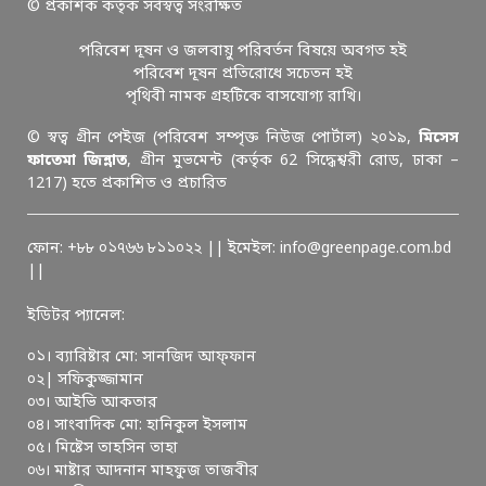
© প্রকাশক কর্তৃক সর্বস্বত্ব সংরক্ষিত
পরিবেশ দূষন ও জলবায়ু পরিবর্তন বিষয়ে অবগত হই
পরিবেশ দূষন প্রতিরোধে সচেতন হই
পৃথিবী নামক গ্রহটিকে বাসযোগ্য রাখি।
© স্বত্ব গ্রীন পেইজ (পরিবেশ সম্পৃক্ত নিউজ পোর্টাল) ২০১৯,
মিসেস
ফাতেমা জিন্নাত
, গ্রীন মুভমেন্ট (কর্তৃক 62 সিদ্ধেশ্বরী রোড, ঢাকা –
1217) হতে প্রকাশিত ও প্রচারিত
ফোন: +৮৮ ০১৭৬৬ ৮১১০২২ || ইমেইল: info@greenpage.com.bd
||
ইডিটর প্যানেল:
০১। ব্যারিষ্টার মো: সানজিদ আফ্ফান
০২| সফিকুজ্জামান
০৩। আইভি আকতার
০৪। সাংবাদিক মো: হানিকুল ইসলাম
০৫। মিষ্টেস তাহসিন তাহা
০৬। মাষ্টার আদনান মাহফুজ তাজবীর