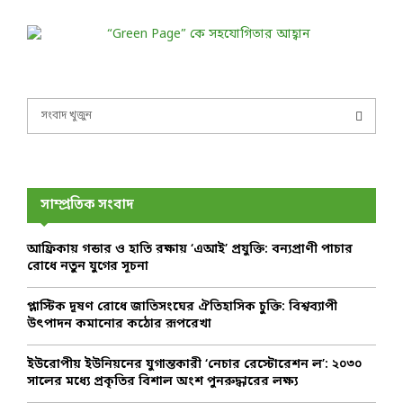
S
e
a
S
r
c
E
h
সাম্প্রতিক সংবাদ
f
A
o
আফ্রিকায় গন্ডার ও হাতি রক্ষায় ‘এআই’ প্রযুক্তি: বন্যপ্রাণী পাচার
r
R
রোধে নতুন যুগের সূচনা
:
C
প্লাস্টিক দূষণ রোধে জাতিসংঘের ঐতিহাসিক চুক্তি: বিশ্বব্যাপী
উৎপাদন কমানোর কঠোর রূপরেখা
H
ইউরোপীয় ইউনিয়নের যুগান্তকারী ‘নেচার রেস্টোরেশন ল’: ২০৩০
সালের মধ্যে প্রকৃতির বিশাল অংশ পুনরুদ্ধারের লক্ষ্য