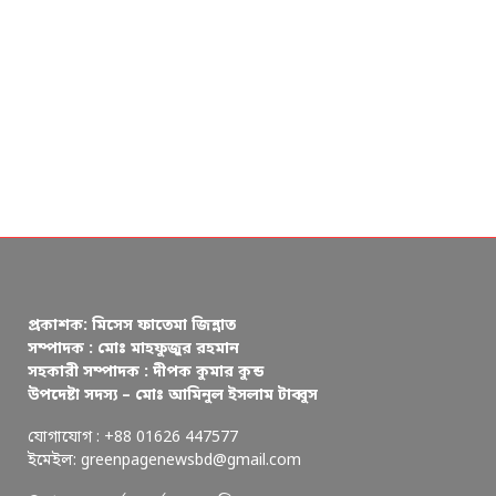
প্রকাশক: মিসেস ফাতেমা জিন্নাত
সম্পাদক : মোঃ মাহফুজুর রহমান
সহকারী সম্পাদক : দীপক কুমার কুন্ড
উপদেষ্টা সদস্য – মোঃ আমিনুল ইসলাম টাব্বুস
যোগাযোগ : +88 01626 447577
ইমেইল: greenpagenewsbd@gmail.com