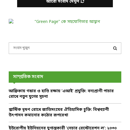
আরো সংবাদ দেখুন
S
e
a
S
r
c
E
h
সাম্প্রতিক সংবাদ
f
A
o
আফ্রিকায় গন্ডার ও হাতি রক্ষায় ‘এআই’ প্রযুক্তি: বন্যপ্রাণী পাচার
r
R
রোধে নতুন যুগের সূচনা
:
C
প্লাস্টিক দূষণ রোধে জাতিসংঘের ঐতিহাসিক চুক্তি: বিশ্বব্যাপী
উৎপাদন কমানোর কঠোর রূপরেখা
H
ইউরোপীয় ইউনিয়নের যুগান্তকারী ‘নেচার রেস্টোরেশন ল’: ২০৩০