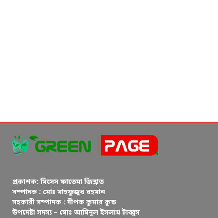
প্রকাশক: মিসেস ফাতেমা জিন্নাত
সম্পাদক : মোঃ মাহফুজুর রহমান
সহকারী সম্পাদক : দীপক কুমার কুন্ড
উপদেষ্টা সদস্য – মোঃ আমিনুল ইসলাম টাব্বুস