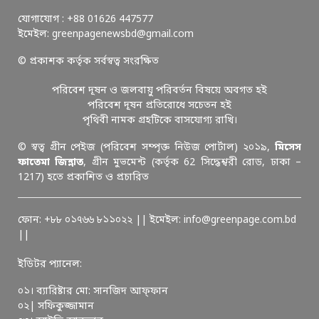
যোগাযোগ : +88 01626 447577
ইমেইল: greenpagenewsbd@gmail.com
© প্রকাশক কর্তৃক সর্বস্বত্ব সংরক্ষিত
পরিবেশ দূষন ও জলবায়ু পরিবর্তন বিষয়ে অবগত হই
পরিবেশ দূষন প্রতিরোধে সচেতন হই
পৃথিবী নামক গ্রহটিকে বাসযোগ্য রাখি।
© স্বত্ব গ্রীন পেইজ (পরিবেশ সম্পৃক্ত নিউজ পোর্টাল) ২০১৯,
মিসেস
ফাতেমা জিন্নাত
, গ্রীন মুভমেন্ট (কর্তৃক 62 সিদ্ধেশ্বরী রোড, ঢাকা –
1217) হতে প্রকাশিত ও প্রচারিত
ফোন: +৮৮ ০১৭৬৬ ৮১১০২২ || ইমেইল: info@greenpage.com.bd
||
ইডিটর প্যানেল:
০১। ব্যারিষ্টার মো: সানজিদ আফ্ফান
০২| সফিকুজ্জামান