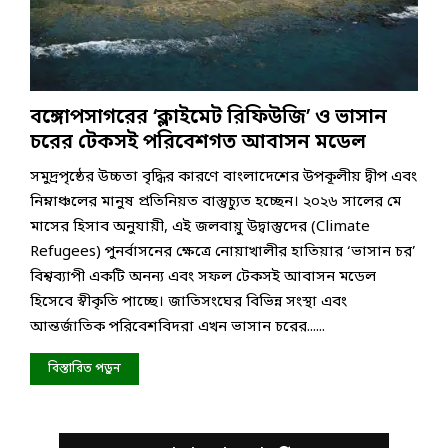
বঙ্গোপসাগরের ‘ক্লাইমেট রিফিউজি’ ও ভাসান
চরের টেকসই পরিবেশগত আবাসন মডেল
সমুদ্রপৃষ্ঠের উচ্চতা বৃদ্ধির কারণে বাংলাদেশের উপকূলীয় দ্বীপ এবং
নিম্নাঞ্চলের মানুষ প্রতিনিয়ত বাস্তুচ্যুত হচ্ছেন। ২০২৬ সালের মে
মাসের হিসাব অনুযায়ী, এই জলবায়ু উদ্বাস্তুদের (Climate
Refugees) পুনর্বাসনের ক্ষেত্রে নোয়াখালীর হাতিয়ার ‘ভাসান চর’
বিশ্বব্যাপী একটি অনন্য এবং সফল টেকসই আবাসন মডেল
হিসেবে স্বীকৃতি পাচ্ছে। জাতিসংঘের বিভিন্ন সংস্থা এবং
আন্তর্জাতিক পরিবেশবিদরা এখন ভাসান চরের......
বিস্তারিত পড়ুন