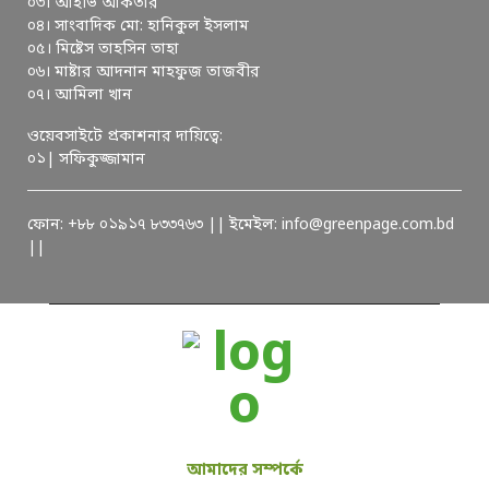
০৩। আইভি আকতার
০৪। সাংবাদিক মো: হানিকুল ইসলাম
০৫। মিষ্টেস তাহসিন তাহা
০৬। মাষ্টার আদনান মাহফুজ তাজবীর
০৭। আমিলা খান
ওয়েবসাইটে প্রকাশনার দায়িত্বে:
০১| সফিকুজ্জামান
ফোন: +৮৮ ০১৯১৭ ৮৩৩৭৬৩ || ইমেইল: info@greenpage.com.bd
||
আমাদের সম্পর্কে