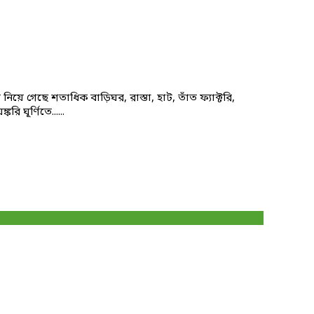
নিয়ে গেছে শতাধিক বাড়িঘর, রাস্তা, হাট, তাঁত ফ্যাক্টরি,
 ঘূর্ণিতে......