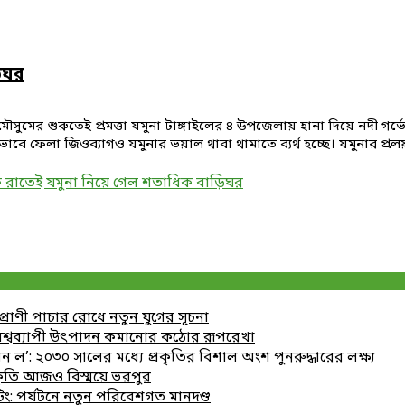
়িঘর
ৗসুমের শুরুতেই প্রমত্তা যমুনা টাঙ্গাইলের ৪ উপজেলায় হানা দিয়ে নদী গর্ভে 
ফেলা জিওব্যাগও যমুনার ভয়াল থাবা থামাতে ব্যর্থ হচ্ছে। যমুনার প্রলয়ঙ্করি
ক রাতেই যমুনা নিয়ে গেল শতাধিক বাড়িঘর
যপ্রাণী পাচার রোধে নতুন যুগের সূচনা
 বিশ্বব্যাপী উৎপাদন কমানোর কঠোর রূপরেখা
ল’: ২০৩০ সালের মধ্যে প্রকৃতির বিশাল অংশ পুনরুদ্ধারের লক্ষ্য
রকৃতি আজও বিস্ময়ে ভরপুর
ং: পর্যটনে নতুন পরিবেশগত মানদণ্ড