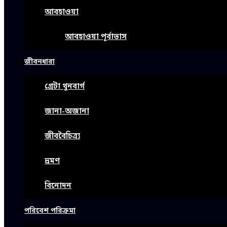
আবহাওয়া
আবহাওয়া পূর্বাভাস
জীবনধারা
গ্রেটা থুনবার্গ
জানা-অজানা
জীববৈচিত্র্য
ভ্রমণ
বিনোদন
পরিবেশ পরিক্রমা