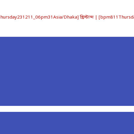
sday231211_06pm31Asia/Dhaka] খ্রিস্টাব্দ | [bpm811Thursda