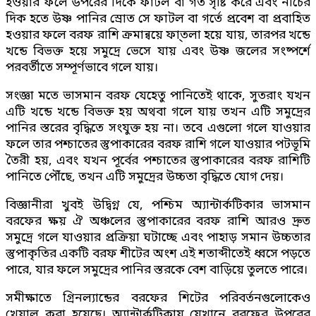
হওয়ার ফলে উপরের দিকে ফাটল বা গর্ত সৃষ্টি করে এবং নীচের
দিক হতে উষ্ণ পানির স্রোত সে ফাটল বা গর্তে প্রবেশ বা প্রবাহিত
হওয়ার ফলে বরফ রাশি ক্রমান্বয়ে ফা্তলা হয়ে যায়, তারপর খন্ডে
খন্ডে বিভক্ত হয়ে সমুদ্রে ভেসে যায় এবং উষ্ণ জলের সংষ্পর্শে
পরবর্তীতে সম্পূর্ণভাবে গলে যায়।
সংজ্ঞা মতে ভাসমান বরফ যেহেতু পানিতেই থাকে, সুতরাং যখন
এটি খন্ডে খন্ডে বিভক্ত হয় অথবা গলে যায় তখন এটি সমুদ্রের
পানির স্তরের বৃদ্ধিতে সংযুক্ত হয় না। তবে এগুলো গলে যাওয়ার
ফলে তার পশ্চাতের স্তুপাকারের বরফ রাশি গলে যাওয়ার পটভূমি
তৈরী হয়, এবং যখন পূর্বের পশ্চাতের স্তুপাকারের বরফ রাশিটি
পানিতে পৌঁছে, তখন এটি সমুদ্রের উচ্চতা বৃদ্ধিতে যোগ দেয়।
বিজ্ঞানীরা খুবই উদ্বিগ্ন যে, পশ্চিম অ্যান্টার্কটিকার ভাসমান
বরফের ক্ষয় ঐ অঞ্চলের স্তুপাকারের বরফ রাশি আরও দ্রুত
সমুদ্রে গলে যাওয়ার প্রক্রিয়া ঘটাচ্ছে এবং পাহাড় সমান উচ্চতার
স্তুপাকৃতির একটি বরফ শীটের অংশ এই শতাব্দীতেই ধ্বসে পড়তে
পারে, যার ফলে সমুদ্রের পানির স্তরকে বেশ বাড়িয়ে তুলতে পারে।
সমীক্ষাতে গ্রিনল্যান্ডের বরফের শিটের পরিবর্তনগুলোকেও
খেয়াল করা হয়েছে। অ্যান্টার্কটিকায় যেখানে বরফের উপরের