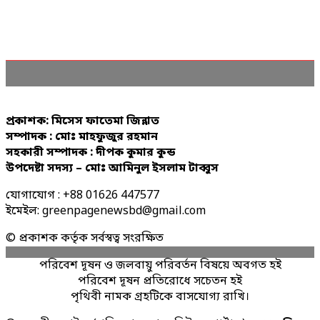
প্রকাশক: মিসেস ফাতেমা জিন্নাত
সম্পাদক : মোঃ মাহফুজুর রহমান
সহকারী সম্পাদক : দীপক কুমার কুন্ড
উপদেষ্টা সদস্য – মোঃ আমিনুল ইসলাম টাব্বুস
যোগাযোগ : +88 01626 447577
ইমেইল: greenpagenewsbd@gmail.com
© প্রকাশক কর্তৃক সর্বস্বত্ব সংরক্ষিত
পরিবেশ দূষন ও জলবায়ু পরিবর্তন বিষয়ে অবগত হই
পরিবেশ দূষন প্রতিরোধে সচেতন হই
পৃথিবী নামক গ্রহটিকে বাসযোগ্য রাখি।