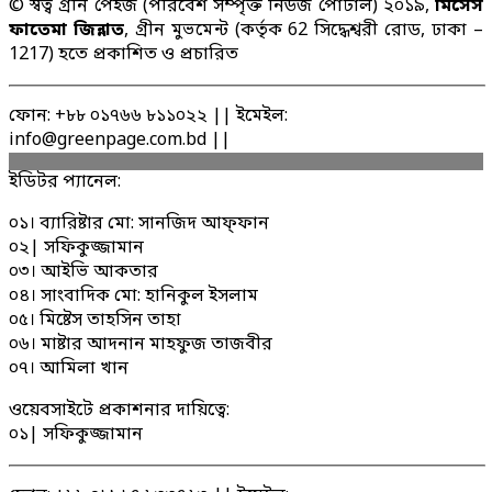
© স্বত্ব গ্রীন পেইজ (পরিবেশ সম্পৃক্ত নিউজ পোর্টাল) ২০১৯,
মিসেস
ফাতেমা জিন্নাত
, গ্রীন মুভমেন্ট (কর্তৃক 62 সিদ্ধেশ্বরী রোড, ঢাকা –
1217) হতে প্রকাশিত ও প্রচারিত
ফোন: +৮৮ ০১৭৬৬ ৮১১০২২ || ইমেইল:
info@greenpage.com.bd ||
ইডিটর প্যানেল:
০১। ব্যারিষ্টার মো: সানজিদ আফ্ফান
০২| সফিকুজ্জামান
০৩। আইভি আকতার
০৪। সাংবাদিক মো: হানিকুল ইসলাম
০৫। মিষ্টেস তাহসিন তাহা
০৬। মাষ্টার আদনান মাহফুজ তাজবীর
০৭। আমিলা খান
ওয়েবসাইটে প্রকাশনার দায়িত্বে:
০১| সফিকুজ্জামান