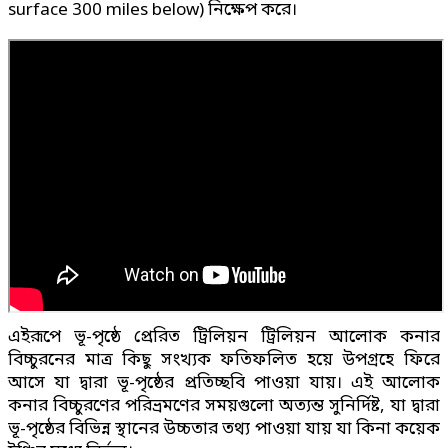
surface 300 miles below) নিক্ষেপ করে।
এইরূপে ভূ-পৃষ্ঠে প্রেরিত ট্রিলিয়ন ট্রিলিয়ন আলোক কনার
বিচ্চুরনের মাত্র কিছু সংখ্যক ফতিফলিত হয়ে উপগ্রহে ফিরে
আসে যা দ্বারা ভূ-পৃষ্ঠের প্রতিচ্ছবি পাওয়া যায়। এই আলোক
কনার বিচ্চুরণের পরিভ্রমণের সময়গুলো অত্যন্ত সুনির্দিষ্ট, যা দ্বারা
ভূ-পৃষ্ঠের বিভিন্ন স্থানের উচ্চতার তথ্য পাওয়া যায় যা কিনা কয়েক