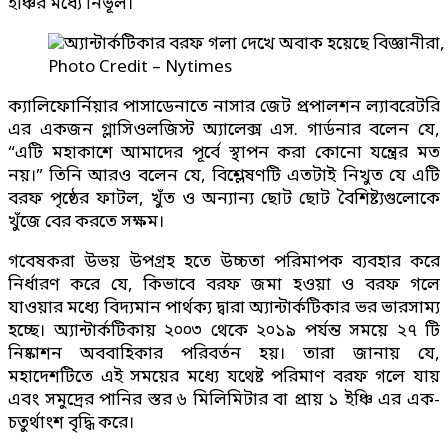
ইঞ্চির মধ্যে নির্ভূল।
Photo Credit – Nytimes
ক্যালিফোর্নিয়ার পাসাডেনাতে নাসার জেট প্রপালশন ল্যাবরেটরি
এর একজন গ্লাসিওলজিস্ট অ্যালেক্স এস. গার্ডনার বলেন যে,
“এটি মহাকাশে আমাদের পূর্বে স্থাপন করা কোনো যন্ত্রের মত
নয়।” তিনি আরও বলেন যে, বিশ্লেষণটি এতটাই নিখুত যে এটি
বরফ পৃষ্ঠের ফাটল, খুঁত ও অন্যান্য ছোট ছোট বৈশিষ্ট্যগুলোকে
খুঁজে বের করতে সক্ষম।
গবেষকরা উভয় উপগ্রহ হতে উচ্চতা পরিমাপক ব্যবহার করে
নির্ধারণ করে যে, কিভাবে বরফ জমা হওয়া ও বরফ গলে
যাওয়ার মধ্যে বিদ্যমান পার্থক্য দ্বারা অ্যান্টার্কটিকার ভর ভারসাম্য
হচ্ছে। অ্যান্টার্কটিকায় ২০০৩ থেকে ২০১৯ পর্যন্ত সময়ে ২৭ টি
নিষ্কাশন অববাহিকার পরিবর্তন হয়। তারা জানায় যে,
মহাদেশটিতে এই সময়ের মধ্যে যথেষ্ট পরিমাণ বরফ গলে যায়
এবং সমুদ্রের পানির স্তর ৬ মিলিমিটার বা প্রায় ১ ইঞ্চি এর এক-
চতুর্থাংশ বৃদ্ধি করে।