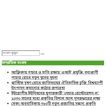
Search
Search
for:
সাম্প্রতিক সংবাদ
আফ্রিকায় গন্ডার ও হাতি রক্ষায় ‘এআই’ প্রযুক্তি: বন্যপ্রাণী
পাচার রোধে নতুন যুগের সূচনা
প্লাস্টিক দূষণ রোধে জাতিসংঘের ঐতিহাসিক চুক্তি: বিশ্বব্যাপী
উৎপাদন কমানোর কঠোর রূপরেখা
ইউরোপীয় ইউনিয়নের যুগান্তকারী ‘নেচার রেস্টোরেশন ল’:
২০৩০ সালের মধ্যে প্রকৃতির বিশাল অংশ পুনরুদ্ধারের লক্ষ্য
মেকং অববাহিকায় ৩৮০টি নতুন প্রজাতির সন্ধান: প্রকৃতি