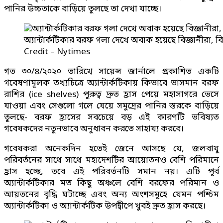
পানির উচ্চতাকে বাড়িয়ে তুলছে তা দেখা যাচ্ছে।
অ্যান্টার্কটিকার বরফ গলা দেখে অবাক হয়েছে বিজ্ঞানীরা, 
Credit – Nytimes
গত ৩০/৪/২০২০ তারিখে সায়েন্স জার্নালে প্রকাশিত একটি
গবেষণামূলক তখ্যচিত্রে অ্যান্টার্কটিকায় কিভাবে ভাসমান বরফ
রাশির (ice shelves) পুরুত্ব দ্রুত হ্রাস পেয়ে মহাসাগরে ভেসে
যাওয়া এবং সেগুলো গলে যেয়ে সমুদ্রের পানির স্তরকে বাড়িয়ে
তুলছে- বরফ হ্রাসের সবচেয়ে বড় এই কারণটি ভবিষ্যত
গবেষকদের নতুনভাবে অনুধাবন করতে সাহায্য করবে।
গবেষকরা অনেকদিন হতেই জেনে আসছে যে, জলবাযু
পরিবর্তনের সাথে সাথে মহাদেশটির আয়োতনও বেশি পরিমানে
হ্রাস হচ্ছে, তবে এই পরিবর্তনটি সমান নয়। এটি পূর্ব
অ্যান্টার্কটিকার মত কিছু অঞ্চলে বেশি বরফের পরিমান ও
আয়তনের বৃদ্ধি ঘটাচ্ছে এবং অন্য অংশসমূহে যেমন পশ্চিম
অ্যান্টার্কটিকা ও অ্যান্টার্কটিক উপদ্বীপে খুবই দ্রুত হ্রাস করছে।