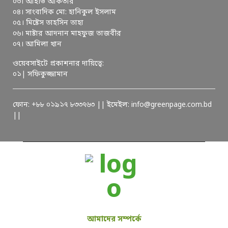
০৩। আইভি আকতার
০৪। সাংবাদিক মো: হানিকুল ইসলাম
০৫। মিষ্টেস তাহসিন তাহা
০৬। মাষ্টার আদনান মাহফুজ তাজবীর
০৭। আমিলা খান
ওয়েবসাইটে প্রকাশনার দায়িত্বে:
০১| সফিকুজ্জামান
ফোন: +৮৮ ০১৯১৭ ৮৩৩৭৬৩ || ইমেইল: info@greenpage.com.bd
||
আমাদের সম্পর্কে