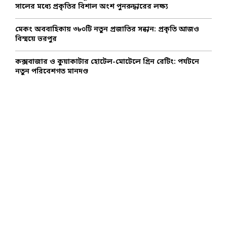
সালের মধ্যে প্রকৃতির বিশাল অংশ পুনরুদ্ধারের লক্ষ্য
মেকং অববাহিকায় ৩৮০টি নতুন প্রজাতির সন্ধান: প্রকৃতি আজও
বিস্ময়ে ভরপুর
কক্সবাজার ও কুয়াকাটার হোটেল-মোটেলে গ্রিন রেটিং: পর্যটনে
নতুন পরিবেশগত মানদণ্ড