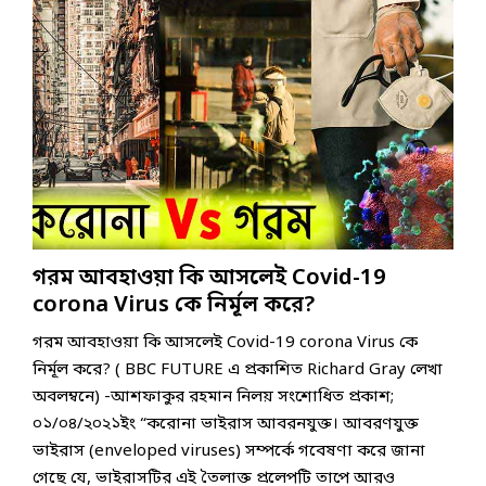
E
আ
চে
অ
রা
a
লো
য়ে
বা
গি
r
র
উ
ক
য়ে
t
বি
ষ্ণ
হ
ছে
h
চ্ছু
ত
য়ে
–
D
র
ম
ছে
যা
a
ণ
ব
বি
পূ
y
র
ছ
জ্ঞা
র্বে
)
য়ে
র
নী
রে
:
ছে
–
রা
ক
গ্রে
-
বি
,
ড
টা
ডো
শ্ব
বি
ক
গরম আবহাওয়া কি আসলেই Covid-19
থু
না
আ
শ্ব
রা
ন
ল্ড
corona Virus কে নির্মূল করে?
ব
ই
হ
বা
ট্রা
হা
তি
য়
গরম আবহাওয়া কি আসলেই Covid-19 corona Virus কে
র্গ
ম্প
ও
হা
নি
নির্মূল করে? ( BBC FUTURE এ প্রকাশিত Richard Gray লেখা
ম
য়া
সে
হা
বি
এ
অবলম্বনে) -আশফাকুর রহমান নিলয় সংশোধিত প্রকাশ;
মা
দ
টি
০১/০৪/২০২১ইং “করোনা ভাইরাস আবরনযুক্ত। আবরণযুক্ত
রী
দে
ঘ
ভাইরাস (enveloped viruses) সম্পর্কে গবেষণা করে জানা
র
র
ট
গেছে যে, ভাইরাসটির এই তৈলাক্ত প্রলেপটি তাপে আরও
প
দা
লো