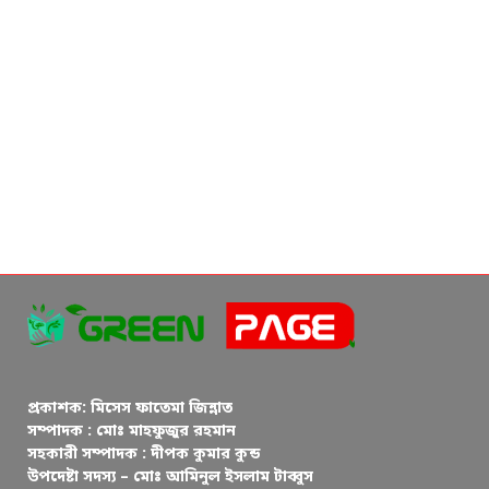
প্রকাশক: মিসেস ফাতেমা জিন্নাত
সম্পাদক : মোঃ মাহফুজুর রহমান
সহকারী সম্পাদক : দীপক কুমার কুন্ড
উপদেষ্টা সদস্য – মোঃ আমিনুল ইসলাম টাব্বুস