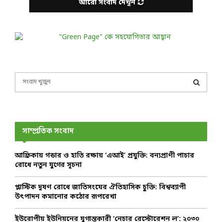
আরো সংবাদ দেখুন
S
e
a
S
r
c
E
h
সাম্প্রতিক সংবাদ
f
A
o
আফ্রিকায় গন্ডার ও হাতি রক্ষায় ‘এআই’ প্রযুক্তি: বন্যপ্রাণী পাচার
r
R
রোধে নতুন যুগের সূচনা
:
C
প্লাস্টিক দূষণ রোধে জাতিসংঘের ঐতিহাসিক চুক্তি: বিশ্বব্যাপী
উৎপাদন কমানোর কঠোর রূপরেখা
H
ইউরোপীয় ইউনিয়নের যুগান্তকারী ‘নেচার রেস্টোরেশন ল’: ২০৩০