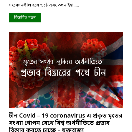
সংবেদনশীল হয়ে ওঠে এবং তখন ইহা......
রে
বী
প্র
‘
থ
ন
বিস্তারিত পড়ুন
ম
তু
বা
ন
রে
প
র
থ
ম
’
তো
এ
র
জ
ন্য
আ
হ্বা
ন
জা
না
ন
চীন Covid – 19 coronavirus এ প্রকৃত মৃতের
সংখ্যা গোপন রেখে বিশ্ব অর্থনীতিতে প্রভাব
বিস্তার করতে চাচ্ছে – যুক্তরাজ্য