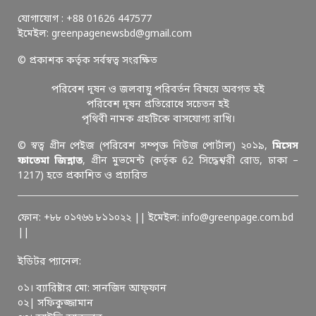
যোগাযোগ : +88 01626 447577
ইমেইল: greenpagenewsbd@gmail.com
© প্রকাশক কর্তৃক সর্বস্বত্ব সংরক্ষিত
পরিবেশ দূষন ও জলবায়ু পরিবর্তন বিষয়ে অবগত হই
পরিবেশ দূষন প্রতিরোধে সচেতন হই
পৃথিবী নামক গ্রহটিকে বাসযোগ্য রাখি।
© স্বত্ব গ্রীন পেইজ (পরিবেশ সম্পৃক্ত নিউজ পোর্টাল) ২০১৯,
মিসেস
ফাতেমা জিন্নাত
, গ্রীন মুভমেন্ট (কর্তৃক 62 সিদ্ধেশ্বরী রোড, ঢাকা –
1217) হতে প্রকাশিত ও প্রচারিত
ফোন: +৮৮ ০১৭৬৬ ৮১১০২২ || ইমেইল: info@greenpage.com.bd
||
ইডিটর প্যানেল:
০১। ব্যারিষ্টার মো: সানজিদ আফ্ফান
০২| সফিকুজ্জামান