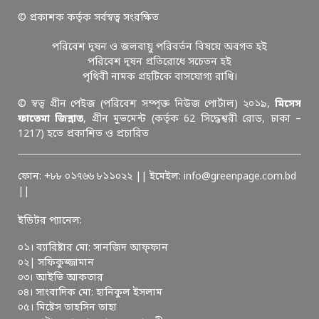
© প্রকাশক কর্তৃক সর্বস্বত্ব সংরক্ষিত
পরিবেশ দূষন ও জলবায়ু পরিবর্তন বিষয়ে অবগত হই
পরিবেশ দূষন প্রতিরোধে সচেতন হই
পৃথিবী নামক গ্রহটিকে বাসযোগ্য রাখি।
© স্বত্ব গ্রীন পেইজ (পরিবেশ সম্পৃক্ত নিউজ পোর্টাল) ২০১৯,
মিসেস
ফাতেমা জিন্নাত
, গ্রীন মুভমেন্ট (কর্তৃক 62 সিদ্ধেশ্বরী রোড, ঢাকা –
1217) হতে প্রকাশিত ও প্রচারিত
ফোন: +৮৮ ০১৭৬৬ ৮১১০২২ || ইমেইল: info@greenpage.com.bd
||
ইডিটর প্যানেল:
০১। ব্যারিষ্টার মো: সানজিদ আফ্ফান
০২| সফিকুজ্জামান
০৩। আইভি আকতার
০৪। সাংবাদিক মো: হানিকুল ইসলাম
০৫। মিষ্টেস তাহসিন তাহা