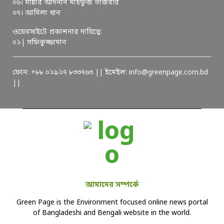
০৬। মাষ্টার আদনান মাহফুজ তাজবীর
০৭। আমিলা খান
ওয়েবসাইটে প্রকাশনার দায়িত্বে:
০১| সফিকুজ্জামান
ফোন: +৮৮ ০১৯১৭ ৮৩৩৭৬৩ || ইমেইল: info@greenpage.com.bd
||
আমাদের সম্পর্কে
Green Page is the Environment focused online news portal
of Bangladeshi and Bengali website in the world.