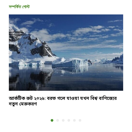
সম্পর্কিত পোস্ট
আর্কটিক রুট ২০২৬: বরফ গলে যাওয়া যখন বিশ্ব বাণিজ্যের
২
নতুন মেরুকরণ