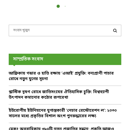
S
e
a
S
r
c
E
h
সাম্প্রতিক সংবাদ
f
A
o
আফ্রিকায় গন্ডার ও হাতি রক্ষায় ‘এআই’ প্রযুক্তি: বন্যপ্রাণী পাচার
r
R
রোধে নতুন যুগের সূচনা
:
C
প্লাস্টিক দূষণ রোধে জাতিসংঘের ঐতিহাসিক চুক্তি: বিশ্বব্যাপী
উৎপাদন কমানোর কঠোর রূপরেখা
H
ইউরোপীয় ইউনিয়নের যুগান্তকারী ‘নেচার রেস্টোরেশন ল’: ২০৩০
সালের মধ্যে প্রকৃতির বিশাল অংশ পুনরুদ্ধারের লক্ষ্য
মেকং অববাহিকায় ৩৮০টি নতুন প্রজাতির সন্ধান: প্রকৃতি আজও