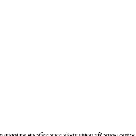
ণে শত শত হাতির মৃত্যুর ঘটনায় চাঞ্চল্য সৃষ্টি হয়েছে। সেখানে গ