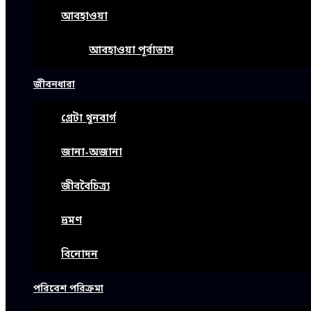
আবহাওয়া
আবহাওয়া পূর্বাভাস
জীবনধারা
গ্রেটা থুনবার্গ
জানা-অজানা
জীববৈচিত্র্য
ভ্রমণ
বিনোদন
পরিবেশ পরিক্রমা