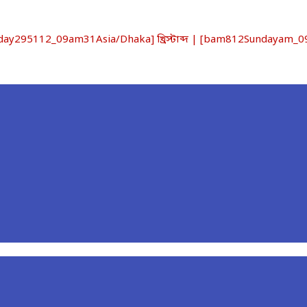
295112_09am31Asia/Dhaka] খ্রিস্টাব্দ | [bam812Sundayam_09a