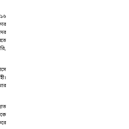
০১৬
কার
দের
রতে
রি,
াসে
হী।
মার
হাত
েকে
করে