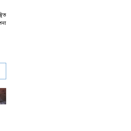
থিত
পনা