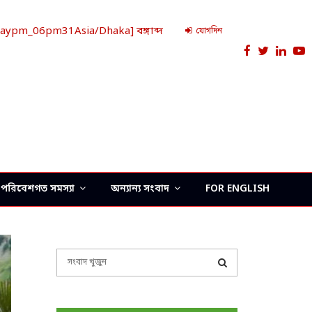
ypm_06pm31Asia/Dhaka] বঙ্গাব্দ
যোগদিন
Facebook
Twitter
Link
Y
পরিবেশগত সমস্যা
অন্যান্য সংবাদ
FOR ENGLISH
S
e
a
S
r