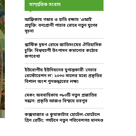
c
E
সাম্প্রতিক সংবাদ
h
f
A
আফ্রিকায় গন্ডার ও হাতি রক্ষায় ‘এআই’
o
প্রযুক্তি: বন্যপ্রাণী পাচার রোধে নতুন যুগের
r
R
সূচনা
:
C
প্লাস্টিক দূষণ রোধে জাতিসংঘের ঐতিহাসিক
চুক্তি: বিশ্বব্যাপী উৎপাদন কমানোর কঠোর
H
রূপরেখা
ইউরোপীয় ইউনিয়নের যুগান্তকারী ‘নেচার
রেস্টোরেশন ল’: ২০৩০ সালের মধ্যে প্রকৃতির
বিশাল অংশ পুনরুদ্ধারের লক্ষ্য
মেকং অববাহিকায় ৩৮০টি নতুন প্রজাতির
সন্ধান: প্রকৃতি আজও বিস্ময়ে ভরপুর
কক্সবাজার ও কুয়াকাটার হোটেল-মোটেলে
গ্রিন রেটিং: পর্যটনে নতুন পরিবেশগত মানদণ্ড