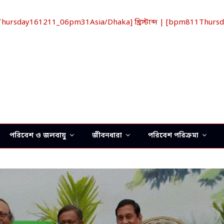
rsday161211_06pm31Asia/Dhaka] খ্রিস্টাব্দ | [bpm811Thursda
পরিবেশ ও জলবায়ু
জীবনধারা
পরিবেশ পরিক্রমা